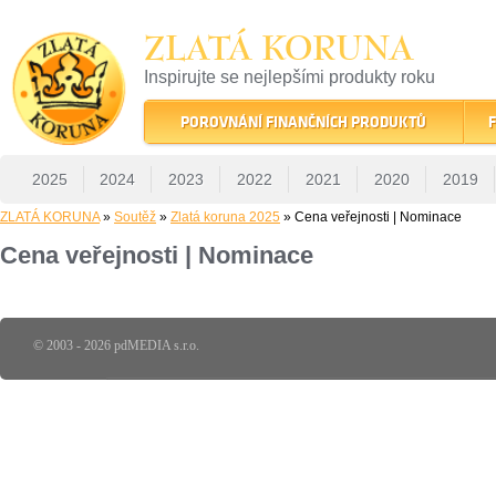
ZLATÁ KORUNA
Inspirujte se nejlepšími produkty roku
22 let tradice a kvality na finančním trhu
POROVNÁNÍ FINANČNÍCH PRODUKTŮ
F
2025
2024
2023
2022
2021
2020
2019
ZLATÁ KORUNA
»
Soutěž
»
Zlatá koruna 2025
» Cena veřejnosti | Nominace
Cena veřejnosti | Nominace
© 2003 - 2026 pdMEDIA s.r.o.