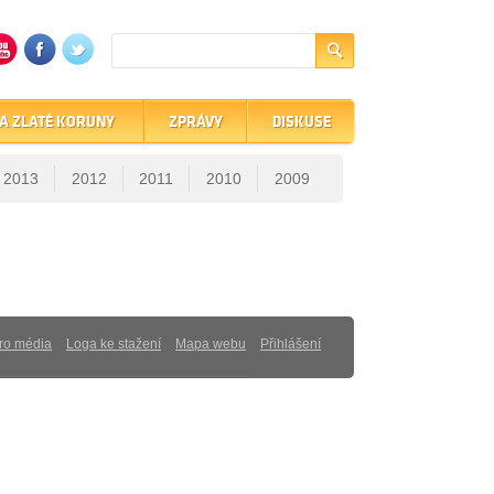
A ZLATÉ KORUNY
ZPRÁVY
DISKUSE
2013
2012
2011
2010
2009
ro média
Loga ke stažení
Mapa webu
Přihlášení