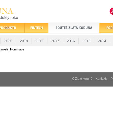
UNA
odukty roku
finančním trhu
 PRODUKTŮ
FINTECH
SOUTĚŽ ZLATÁ KORUNA
FÓR
2020
2019
2018
2017
2016
2015
2014
jnosti | Nominace
O Zlaté koruně
Kontakty
P