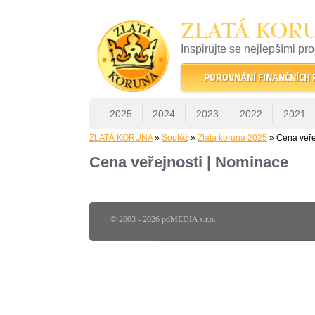
ZLATÁ KOR
Inspirujte se nejlepšími pr
22 let tradice a kvality na 
POROVNÁNÍ FINANČNÍCH
2025
2024
2023
2022
2021
ZLATÁ KORUNA
»
Soutěž
»
Zlatá koruna 2025
» Cena veře
Cena veřejnosti | Nominace
© 2003 - 2026 pdMEDIA s.r.o.