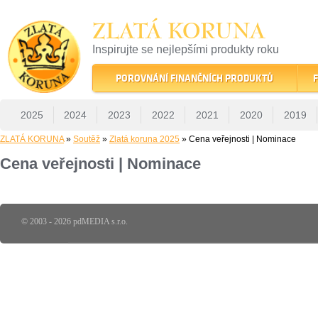
ZLATÁ KORUNA
Inspirujte se nejlepšími produkty roku
22 let tradice a kvality na finančním trhu
POROVNÁNÍ FINANČNÍCH PRODUKTŮ
F
2025
2024
2023
2022
2021
2020
2019
ZLATÁ KORUNA
»
Soutěž
»
Zlatá koruna 2025
» Cena veřejnosti | Nominace
Cena veřejnosti | Nominace
© 2003 - 2026 pdMEDIA s.r.o.