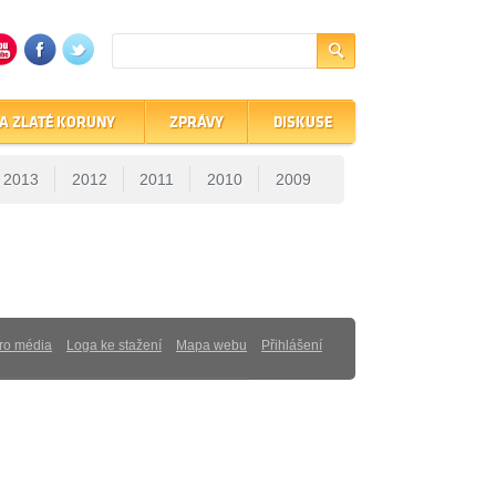
A ZLATÉ KORUNY
ZPRÁVY
DISKUSE
2013
2012
2011
2010
2009
ro média
Loga ke stažení
Mapa webu
Přihlášení