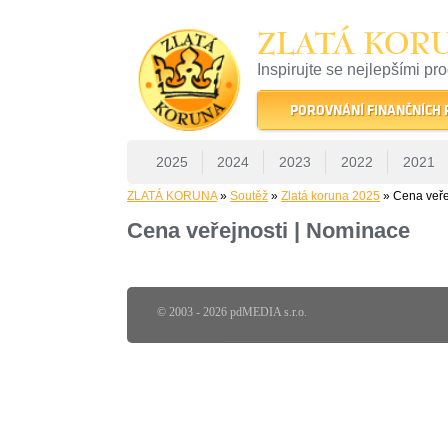
ZLATÁ KOR
Inspirujte se nejlepšími pr
22 let tradice a kvality na 
POROVNÁNÍ FINANČNÍCH
2025
2024
2023
2022
2021
ZLATÁ KORUNA
»
Soutěž
»
Zlatá koruna 2025
» Cena veře
Cena veřejnosti | Nominace
© 2003 - 2026 pdMEDIA s.r.o.