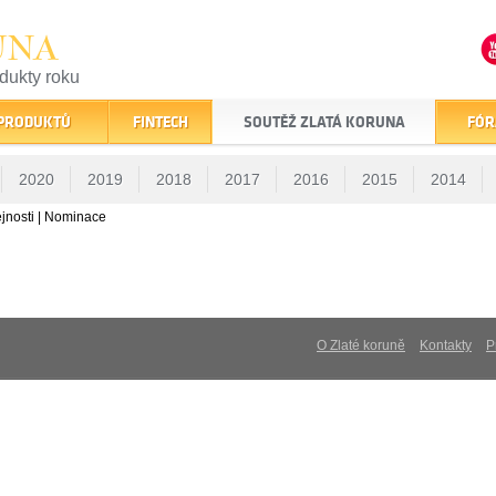
UNA
odukty roku
finančním trhu
 PRODUKTŮ
FINTECH
SOUTĚŽ ZLATÁ KORUNA
FÓR
2020
2019
2018
2017
2016
2015
2014
jnosti | Nominace
O Zlaté koruně
Kontakty
P