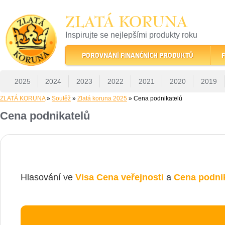
ZLATÁ KORUNA
Inspirujte se nejlepšími produkty roku
22 let tradice a kvality na finančním trhu
POROVNÁNÍ FINANČNÍCH PRODUKTŮ
F
2025
2024
2023
2022
2021
2020
2019
ZLATÁ KORUNA
»
Soutěž
»
Zlatá koruna 2025
» Cena podnikatelů
Cena podnikatelů
Hlasování ve
Visa Cena veřejnosti
a
Cena podnik