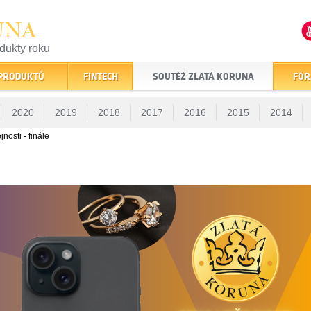
UNA
odukty roku
finančním trhu
 PRODUKTŮ
FINTECH
SOUTĚŽ ZLATÁ KORUNA
FÓR
2020
2019
2018
2017
2016
2015
2014
nosti - finále