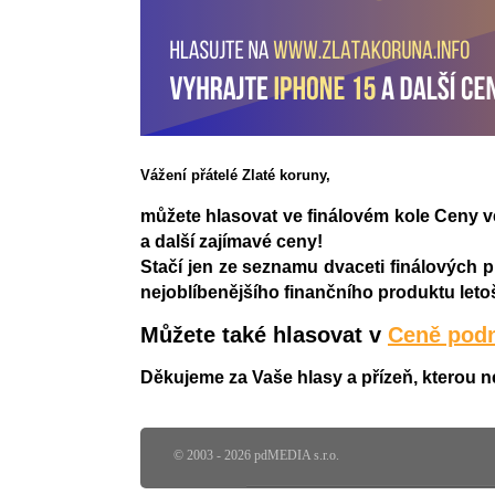
Vážení přátelé Zlaté koruny,
můžete hlasovat ve finálovém kole Ceny v
a další zajímavé ceny!
Stačí jen ze seznamu dvaceti finálových pr
nejoblíbenějšího finančního produktu leto
Můžete také hlasovat v
Ceně podn
Děkujeme za Vaše hlasy a přízeň, kterou n
© 2003 - 2026 pdMEDIA s.r.o.