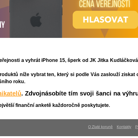
eřejnosti a vyhrát iPhone 15, šperk od JK Jitka Kudláčkov
oduktů níže vybrat ten, který si podle Vás zaslouží ziskat
šního roku.
ikatelů
. Zdvojnásobíte tím svoji šanci na výhr
ejvětší finanční anketě každoročně poskytujete.
O Zlaté koruně
Kontakty
P