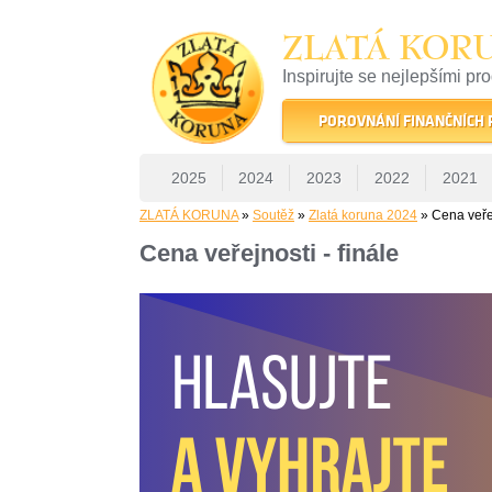
ZLATÁ KOR
Inspirujte se nejlepšími pr
22 let tradice a kvality na 
POROVNÁNÍ FINANČNÍCH
2025
2024
2023
2022
2021
ZLATÁ KORUNA
»
Soutěž
»
Zlatá koruna 2024
» Cena veřej
Cena veřejnosti - finále