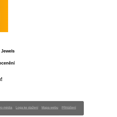
á Jewels
 ocenění
u!
ro média
Loga ke stažení
Mapa webu
Přihlášení