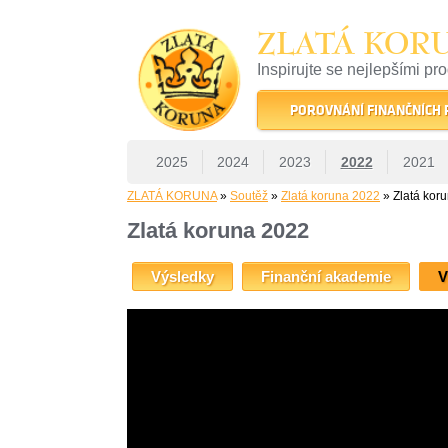
ZLATÁ KOR
Inspirujte se nejlepšími pr
22 let tradice a kvality na 
POROVNÁNÍ FINANČNÍCH
2025
2024
2023
2022
2021
ZLATÁ KORUNA
»
Soutěž
»
Zlatá koruna 2022
» Zlatá kor
Zlatá koruna 2022
Výsledky
Finanční akademie
V