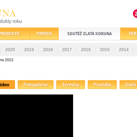
UNA
odukty roku
finančním trhu
 PRODUKTŮ
FINTECH
SOUTĚŽ ZLATÁ KORUNA
FÓR
2020
2019
2018
2017
2016
2015
2014
una 2022
ideo
Fotogalerie
Termíny
Pravidla
Další