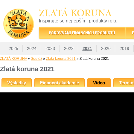
ZLATÁ KORUNA
Inspirujte se nejlepšími produkty roku
22 let tradice a kvality na finančním trhu
POROVNÁNÍ FINANČNÍCH PRODUKTŮ
F
2025
2024
2023
2022
2021
2020
2019
ZLATÁ KORUNA
»
Soutěž
»
Zlatá koruna 2021
» Zlatá koruna 2021
Zlatá koruna 2021
Výsledky
Finanční akademie
Video
Termín