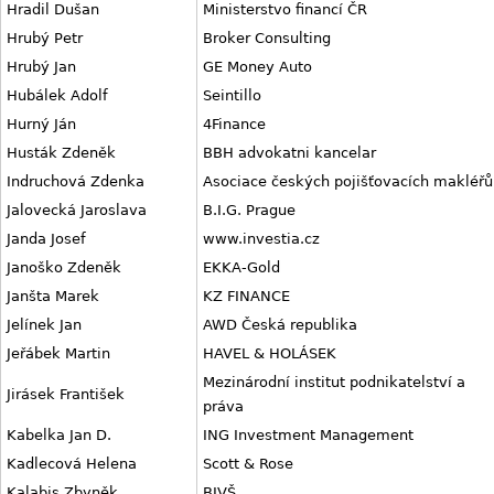
Hradil Dušan
Ministerstvo financí ČR
Hrubý Petr
Broker Consulting
Hrubý Jan
GE Money Auto
Hubálek Adolf
Seintillo
Hurný Ján
4Finance
Husták Zdeněk
BBH advokatni kancelar
Indruchová Zdenka
Asociace českých pojišťovacích makléřů
Jalovecká Jaroslava
B.I.G. Prague
Janda Josef
www.investia.cz
Janoško Zdeněk
EKKA-Gold
Janšta Marek
KZ FINANCE
Jelínek Jan
AWD Česká republika
Jeřábek Martin
HAVEL & HOLÁSEK
Mezinárodní institut podnikatelství a
Jirásek František
práva
Kabelka Jan D.
ING Investment Management
Kadlecová Helena
Scott & Rose
Kalabis Zbyněk
BIVŠ