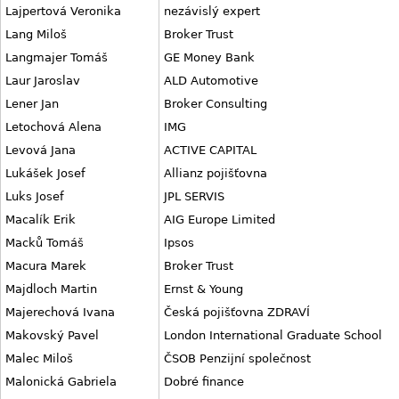
Lajpertová Veronika
nezávislý expert
Lang Miloš
Broker Trust
Langmajer Tomáš
GE Money Bank
Laur Jaroslav
ALD Automotive
Lener Jan
Broker Consulting
Letochová Alena
IMG
Levová Jana
ACTIVE CAPITAL
Lukášek Josef
Allianz pojišťovna
Luks Josef
JPL SERVIS
Macalík Erik
AIG Europe Limited
Macků Tomáš
Ipsos
Macura Marek
Broker Trust
Majdloch Martin
Ernst & Young
Majerechová Ivana
Česká pojišťovna ZDRAVÍ
Makovský Pavel
London International Graduate School
Malec Miloš
ČSOB Penzijní společnost
Malonická Gabriela
Dobré finance