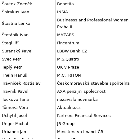
Šoufek Zdeněk
Benefita
Špirakus Ivan
INSIA
Businesss and Professional Women
Šťastná Lenka
Praha II
Štefánik Ivan
MAZARS
Štegl Jiří
Fincentrum
Šuranský Pavel
LBBW Bank CZ
Švec Petr
M.S.Quatro
Teplý Petr
UK v Praze
Thein Hanuš
M.C.TRITON
Trávníček Rostislav
Českomoravská stavební spořitelna
Trávník Pavel
AXA penzijní společnost
Tučková Táňa
nezávislá novinářka
Tůmová Věra
Aktualne.cz
Uchytil Josef
Partners Financial Services
Unger Michal
JB Group
Urbanec Jan
Ministerstvo financí ČR