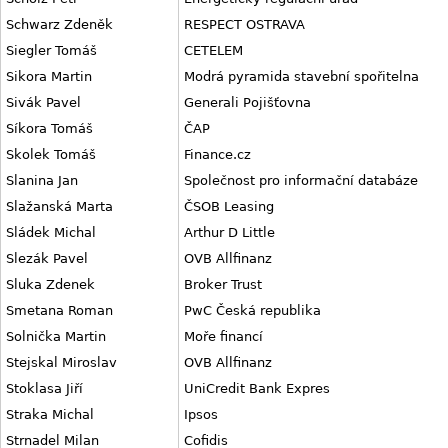
Schwarz Zdeněk
RESPECT OSTRAVA
Siegler Tomáš
CETELEM
Sikora Martin
Modrá pyramida stavební spořitelna
Sivák Pavel
Generali Pojišťovna
Síkora Tomáš
ČAP
Skolek Tomáš
Finance.cz
Slanina Jan
Společnost pro informační databáze
Slažanská Marta
ČSOB Leasing
Sládek Michal
Arthur D Little
Slezák Pavel
OVB Allfinanz
Sluka Zdenek
Broker Trust
Smetana Roman
PwC Česká republika
Solnička Martin
Moře financí
Stejskal Miroslav
OVB Allfinanz
Stoklasa Jiří
UniCredit Bank Expres
Straka Michal
Ipsos
Strnadel Milan
Cofidis