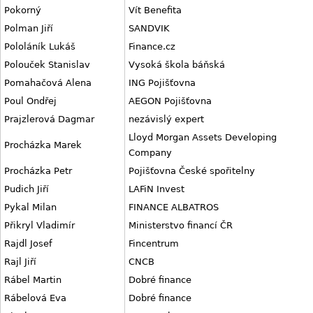
Pokorný
Vít Benefita
Polman Jiří
SANDVIK
Pololáník Lukáš
Finance.cz
Polouček Stanislav
Vysoká škola báňská
Pomahačová Alena
ING Pojišťovna
Poul Ondřej
AEGON Pojišťovna
Prajzlerová Dagmar
nezávislý expert
Lloyd Morgan Assets Developing
Procházka Marek
Company
Procházka Petr
Pojišťovna České spořitelny
Pudich Jiří
LAFiN Invest
Pykal Milan
FINANCE ALBATROS
Přikryl Vladimír
Ministerstvo financí ČR
Rajdl Josef
Fincentrum
Rajl Jiří
CNCB
Rábel Martin
Dobré finance
Rábelová Eva
Dobré finance