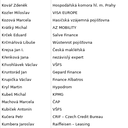
Kovář Zdeněk
Hospodářská komora hl. m. Prahy
Kozler Miloslav
VISA EUROPE
Kozová Marcela
Hasičská vzájemná pojišťovna
Krátký Michal
AZ MOBILITY
Krček Eduard
Salve Finance
Krčmářová Libuše
Wüstenrot pojišťovna
Krejsa Jan I.
Česká makléřská
Křenková Jana
nezávislý expert
Křivohlávek Václav
VŠFS
Kruntorád Jan
Gepard Finance
Krupička Václav
Finance Albatros
Kryl Martin
Hypodrom
Kubeš Michal
KPMG
Machová Marcela
ČAP
Kubíček Antonín
VŠFS
Kučera Petr
CRIF – Czech Credit Bureau
Kumbera Jaroslav
Raiffeisen – Leasing