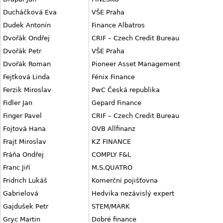
Ducháčková Eva
VŠE Praha
Dudek Antonín
Finance Albatros
Dvořák Ondřej
CRIF – Czech Credit Bureau
Dvořák Petr
VŠE Praha
Dvořák Roman
Pioneer Asset Management
Fejtková Linda
Fénix Finance
Ferzik Miroslav
PwC Česká republika
Fidler Jan
Gepard Finance
Finger Pavel
CRIF – Czech Credit Bureau
Fojtová Hana
OVB Allfinanz
Frajt Miroslav
KZ FINANCE
Fráňa Ondřej
COMPLY F&L
Franc Jiří
M.S.QUATRO
Fridrich Lukáš
Komerční pojišťovna
Gabrielová
Hedvika nezávislý expert
Gajdušek Petr
STEM/MARK
Gryc Martin
Dobré finance