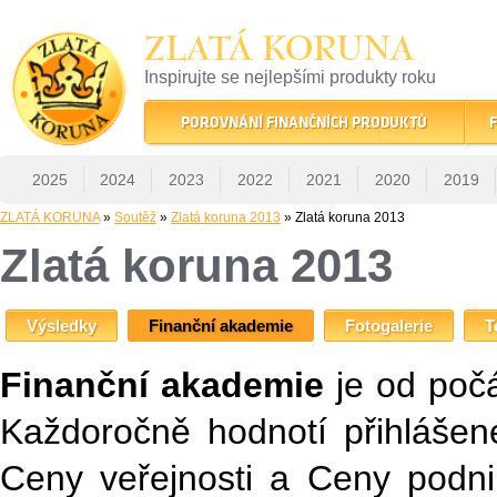
ZLATÁ KORUNA
Inspirujte se nejlepšími produkty roku
22 let tradice a kvality na finančním trhu
POROVNÁNÍ FINANČNÍCH PRODUKTŮ
F
2025
2024
2023
2022
2021
2020
2019
ZLATÁ KORUNA
»
Soutěž
»
Zlatá koruna 2013
» Zlatá koruna 2013
Zlatá koruna 2013
Výsledky
Finanční akademie
Fotogalerie
T
Finanční akademie
je od počá
Každoročně hodnotí přihlášen
Ceny veřejnosti a Ceny podni