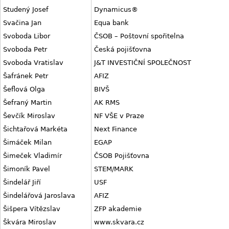
Studený Josef
Dynamicus®
Svačina Jan
Equa bank
Svoboda Libor
ČSOB – Poštovní spořitelna
Svoboda Petr
Česká pojišťovna
Svoboda Vratislav
J&T INVESTIČNÍ SPOLEČNOST
Šafránek Petr
AFIZ
Šeflová Olga
BIVŠ
Šefraný Martin
AK RMS
Ševčík Miroslav
NF VŠE v Praze
Šichtařová Markéta
Next Finance
Šimáček Milan
EGAP
Šimeček Vladimír
ČSOB Pojišťovna
Šimoník Pavel
STEM/MARK
Šindelář Jiří
USF
Šindelářová Jaroslava
AFIZ
Šišpera Vítězslav
ZFP akademie
Škvára Miroslav
www.skvara.cz