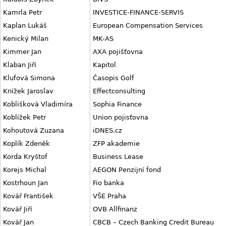
Kamrla Petr
INVESTICE-FINANCE-SERVIS
Kaplan Lukáš
European Compensation Services
Kenický Milan
MK-AS
Kimmer Jan
AXA pojišťovna
Klaban Jiří
Kapitol
Klufová Simona
Časopis Golf
Knížek Jaroslav
Effectconsulting
Koblišková Vladimíra
Sophia Finance
Koblížek Petr
Union pojisťovna
Kohoutová Zuzana
iDNES.cz
Koplík Zdeněk
ZFP akademie
Korda Kryštof
Business Lease
Korejs Michal
AEGON Penzijní fond
Kostrhoun Jan
Fio banka
Kovář František
VŠE Praha
Kovář Jiří
OVB Allfinanz
Kovář Jan
CBCB – Czech Banking Credit Bureau