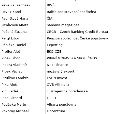
Pavelka František
BIVŠ
Pavlík Karel
Raiffeisen stavební spořitelna
Pavlištová Hana
ČIA
Pawlicová Marta
Sanoma magazines
Pečená Zuzana
CBCB – Czech Banking Credit Bureau
Pergl Libor
Penzijní společnost České pojišťovny
Pěnička Daniel
Experting
Pfeffer Aleš
EKO-CZE
Picek Libor
PRVNÍ MORAVSKÁ SPOLEČNOST
Pikora Vladimír
Next Finance
Pipek Václav
nezávislý expert
Pitulkov Lambro
LAFiN Invest
Pixa Aleš
OVB Allfinanz
Pícl Radek
1. Vzájemná poradenská
Plos Richard
FLEET
Podávka Martin
Allianz pojišťovna
Pokorný Michael
Fincentrum