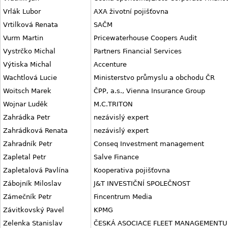
Vrlák Lubor
AXA životní pojišťovna
Vrtilková Renata
SAČM
Vurm Martin
Pricewaterhouse Coopers Audit
Vystrčko Michal
Partners Financial Services
Výtiska Michal
Accenture
Wachtlová Lucie
Ministerstvo průmyslu a obchodu ČR
Woitsch Marek
ČPP, a.s., Vienna Insurance Group
Wojnar Luděk
M.C.TRITON
Zahrádka Petr
nezávislý expert
Zahrádková Renata
nezávislý expert
Zahradník Petr
Conseq Investment management
Zapletal Petr
Salve Finance
Zapletalová Pavlína
Kooperativa pojišťovna
Zábojník Miloslav
J&T INVESTIČNÍ SPOLEČNOST
Zámečník Petr
Fincentrum Media
Závitkovský Pavel
KPMG
Zelenka Stanislav
ČESKÁ ASOCIACE FLEET MANAGEMENTU