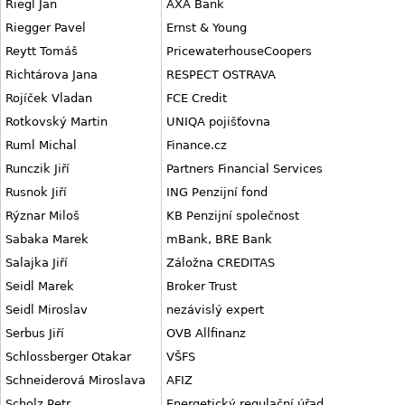
Riegl Jan
AXA Bank
Riegger Pavel
Ernst & Young
Reytt Tomáš
PricewaterhouseCoopers
Richtárova Jana
RESPECT OSTRAVA
Rojíček Vladan
FCE Credit
Rotkovský Martin
UNIQA pojišťovna
Ruml Michal
Finance.cz
Runczik Jiří
Partners Financial Services
Rusnok Jiří
ING Penzijní fond
Rýznar Miloš
KB Penzijní společnost
Sabaka Marek
mBank, BRE Bank
Salajka Jiří
Záložna CREDITAS
Seidl Marek
Broker Trust
Seidl Miroslav
nezávislý expert
Serbus Jiří
OVB Allfinanz
Schlossberger Otakar
VŠFS
Schneiderová Miroslava
AFIZ
Scholz Petr
Energetický regulační úřad