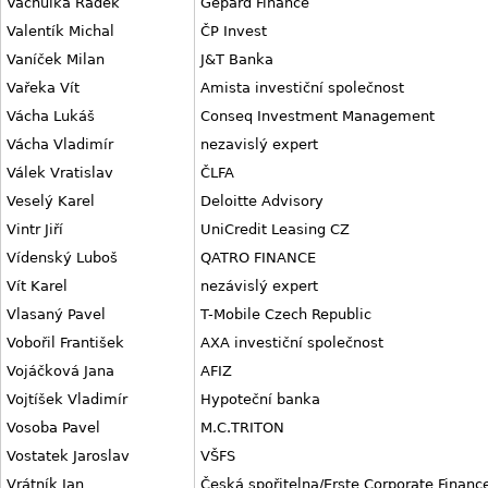
Vachulka Radek
Gepard Finance
Valentík Michal
ČP Invest
Vaníček Milan
J&T Banka
Vařeka Vít
Amista investiční společnost
Vácha Lukáš
Conseq Investment Management
Vácha Vladimír
nezavislý expert
Válek Vratislav
ČLFA
Veselý Karel
Deloitte Advisory
Vintr Jiří
UniCredit Leasing CZ
Vídenský Luboš
QATRO FINANCE
Vít Karel
nezávislý expert
Vlasaný Pavel
T-Mobile Czech Republic
Vobořil František
AXA investiční společnost
Vojáčková Jana
AFIZ
Vojtíšek Vladimír
Hypoteční banka
Vosoba Pavel
M.C.TRITON
Vostatek Jaroslav
VŠFS
Vrátník Jan
Česká spořitelna/Erste Corporate Financ