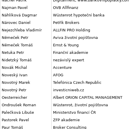
Nacher Patrik
Digitaiment, www.bankovnipoplatky.co
Najman Pavel
OVB Allfinanz
Náhlíková Dagmar
Wüstenrot hypoteční banka
Nárovec Daniel
Petřík Brokers
Nejezchleba Vladimír
ALLFIN PRO Holding
Němeček Petr
Aviva životní pojišťovna
Němeček Tomáš
Ernst & Young
Netuka Petr
Finanční akademie
Nidetzký Tomáš
nezávislý expert
Novák Michal
Accenture
Noveský Ivan
AFOG
Novotný Marek
Telefónica Czech Republic
Novotný Petr
investicniweb.cz
Oesterreicher
Albert ORION CAPITAL MANAGEMENT
Ondroušek Roman
Wüstenrot, životní pojišťovna
Palečková Libuše
Ministerstvo financí ČR
Pastorek Pavel
ZFP akademie
Paur Tomáš
Broker Consulting