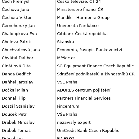
Čech Přemysl
Česká televize, ČT 24
Čechová Jana
Ministerstvo financí ČR
Čechura Viktor
Mandík – Harmonie Group
Černohorský Jan
Univerzita Pardubice
Chaloupková Eva
Citibank Česká republika
Choleva Patrik
Skanska
Chuchvalcová Jana
Economia, časopis Bankovnictví
Chvátal Dalibor
Měšec.cz
Činátlová Dita
SG Equipment Finance Czech Republic
Danda Bedřich
Sdružení podnikatelů a živnostníků ČR
Daňhel Jaroslav
VŠE Praha
Dočkal Milan
ADORES centrum pojištění
Dohnal Filip
Partners Financial Services
Dostál Stanislav
Fincentrum
Doucek Petr
VŠE Praha
Drábek Miroslav
nezávislý expert
Drábek Tomáš
UniCredit Bank Czech Republic
Drápal Jan
FINESKO