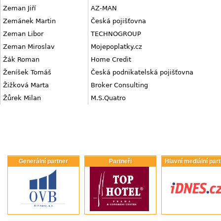
Zeman Jiří
AZ-MAN
Zemánek Martin
Česká pojišťovna
Zeman Libor
TECHNOGROUP
Zeman Miroslav
Mojepoplatky.cz
Žák Roman
Home Credit
Ženíšek Tomáš
Česká podnikatelská pojišťovna
Žižková Marta
Broker Consulting
Žůrek Milan
M.S.Quatro
Generální partner
Partneři
Hlavní mediální par