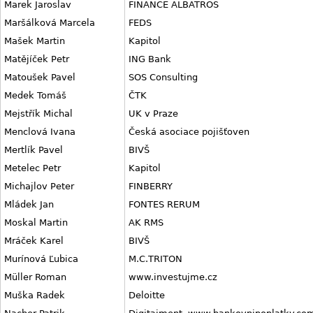
Marek Jaroslav
FINANCE ALBATROS
Maršálková Marcela
FEDS
Mašek Martin
Kapitol
Matějíček Petr
ING Bank
Matoušek Pavel
SOS Consulting
Medek Tomáš
ČTK
Mejstřík Michal
UK v Praze
Menclová Ivana
Česká asociace pojišťoven
Mertlík Pavel
BIVŠ
Metelec Petr
Kapitol
Michajlov Peter
FINBERRY
Mládek Jan
FONTES RERUM
Moskal Martin
AK RMS
Mráček Karel
BIVŠ
Murínová Ľubica
M.C.TRITON
Müller Roman
www.investujme.cz
Muška Radek
Deloitte