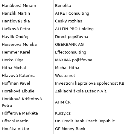
Hanáková Miriam
Benefita
Hanzlík Martin
ATRET Consulting
Hanžlová Jitka
Český rozhlas
Hašková Petra
ALLFIN PRO Holding
Havlík Ondřej
Direct pojišťovna
Heiserová Monika
OBERBANK AG
Hemmer Karel
Effectconsulting
Herko Olga
MAXIMA pojišťovna
Hitha Michal
Michal Hitha
Hlavová Kateřina
Wüstenrot
Hoffman Pavel
Investiční kapitálová společnost KB
Horáková Libuše
Základní škola Lužec n.Vlt.
Horáková Krištofová
AHM ČR
Petra
Höfferová Markéta
Kurzy.cz
Höschl Martin
UniCredit Bank Czech Republic
Houška Viktor
GE Money Bank