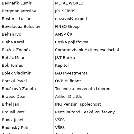
Bednařík Lumír
METAL WORLD
Bergman Jaroslav
JPL SERVIS
Besterci Lucián
nezávislý expert
Bevelaqua Boleslav
FINEO Group
Běhan Ivo
AMSP ČR
Bláha Karel
Česká pojišťovna
Blažek Zdeněk
Commerzbank Aktiengesellschaft
Boháč Milan
J&T Banka
Bok Tomáš
Kapitol
Bolek Vladimír
IAD Investments
Borský Pavel
OVB Allfinanz
Boučková Žaneta
Technická univerzita Liberec
Brabec Dean
Arthur D Little
Brhel Jan
ING Penzijní společnost
Brousil Petr
Penzijní fond České Pojišťovny
Budík Josef
VŠFS
Budinský Petr
VŠFS