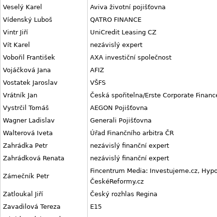
Veselý Karel
Aviva životní pojišťovna
Vídenský Luboš
QATRO FINANCE
Vintr Jiří
UniCredit Leasing CZ
Vít Karel
nezávislý expert
Vobořil František
AXA investiční společnost
Vojáčková Jana
AFIZ
Vostatek Jaroslav
VŠFS
Vrátník Jan
Česká spořitelna/Erste Corporate Financ
Vystrčil Tomáš
AEGON Pojišťovna
Wagner Ladislav
Generali Pojišťovna
Walterová Iveta
Úřad Finančního arbitra ČR
Zahrádka Petr
nezávislý finanční expert
Zahrádková Renata
nezávislý finanční expert
Fincentrum Media: Investujeme.cz, Hypo
Zámečník Petr
ČeskéReformy.cz
Zatloukal Jiří
Český rozhlas Regina
Zavadilová Tereza
E15