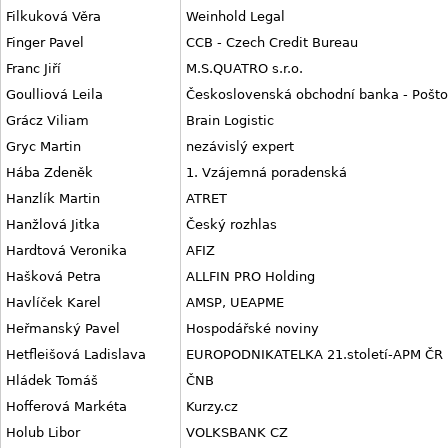
Filkuková Věra
Weinhold Legal
Finger Pavel
CCB - Czech Credit Bureau
Franc Jiří
M.S.QUATRO s.r.o.
Goulliová Leila
Československá obchodní banka - Poštov
Grácz Viliam
Brain Logistic
Gryc Martin
nezávislý expert
Hába Zdeněk
1. Vzájemná poradenská
Hanzlík Martin
ATRET
Hanžlová Jitka
Český rozhlas
Hardtová Veronika
AFIZ
Hašková Petra
ALLFIN PRO Holding
Havlíček Karel
AMSP, UEAPME
Heřmanský Pavel
Hospodářské noviny
Hetfleišová Ladislava
EUROPODNIKATELKA 21.století-APM ČR
Hládek Tomáš
ČNB
Hofferová Markéta
Kurzy.cz
Holub Libor
VOLKSBANK CZ