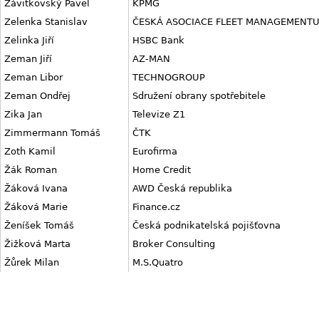
Závitkovský Pavel
KPMG
Zelenka Stanislav
ČESKÁ ASOCIACE FLEET MANAGEMENT
Zelinka Jiří
HSBC Bank
Zeman Jiří
AZ-MAN
Zeman Libor
TECHNOGROUP
Zeman Ondřej
Sdružení obrany spotřebitele
Zika Jan
Televize Z1
Zimmermann Tomáš
ČTK
Zoth Kamil
Eurofirma
Žák Roman
Home Credit
Žáková Ivana
AWD Česká republika
Žáková Marie
Finance.cz
Ženíšek Tomáš
Česká podnikatelská pojišťovna
Žižková Marta
Broker Consulting
Žůrek Milan
M.S.Quatro