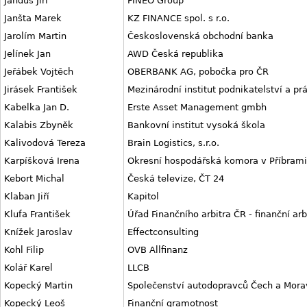
Jandus Jiří
FINEO Group
Janšta Marek
KZ FINANCE spol. s r.o.
Jarolím Martin
Československá obchodní banka
Jelínek Jan
AWD Česká republika
Jeřábek Vojtěch
OBERBANK AG, pobočka pro ČR
Jirásek František
Mezinárodní institut podnikatelství a pr
Kabelka Jan D.
Erste Asset Management gmbh
Kalabis Zbyněk
Bankovní institut vysoká škola
Kalivodová Tereza
Brain Logistics, s.r.o.
Karpíšková Irena
Okresní hospodářská komora v Příbrami
Kebort Michal
Česká televize, ČT 24
Klaban Jiří
Kapitol
Klufa František
Úřad Finančního arbitra ČR - finanční arb
Knížek Jaroslav
Effectconsulting
Kohl Filip
OVB Allfinanz
Kolář Karel
LLCB
Kopecký Martin
Společenství autodopravců Čech a Mora
Kopecký Leoš
Finanční gramotnost