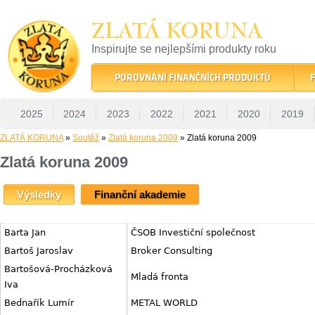
ZLATÁ KORUNA
Inspirujte se nejlepšími produkty roku
22 let tradice a kvality na finančním trhu
POROVNÁNÍ FINANČNÍCH PRODUKTŮ
F
2025
2024
2023
2022
2021
2020
2019
ZLATÁ KORUNA
»
Soutěž
»
Zlatá koruna 2009
» Zlatá koruna 2009
Zlatá koruna 2009
Výsledky
Finanční akademie
Barta Jan
ČSOB Investiční společnost
Bartoš Jaroslav
Broker Consulting
Bartošová-Procházková
Mladá fronta
Iva
Bednařík Lumír
METAL WORLD