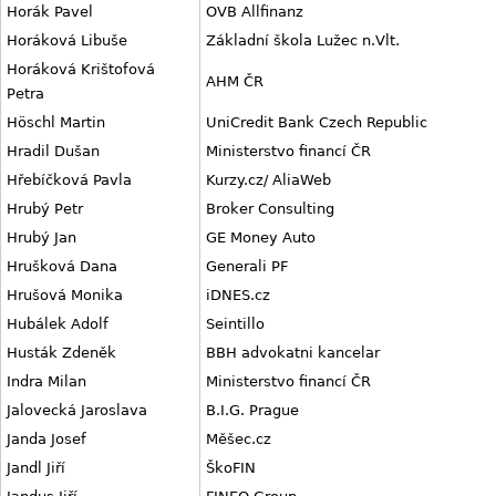
Horák Pavel
OVB Allfinanz
Horáková Libuše
Základní škola Lužec n.Vlt.
Horáková Krištofová
AHM ČR
Petra
Höschl Martin
UniCredit Bank Czech Republic
Hradil Dušan
Ministerstvo financí ČR
Hřebíčková Pavla
Kurzy.cz/ AliaWeb
Hrubý Petr
Broker Consulting
Hrubý Jan
GE Money Auto
Hrušková Dana
Generali PF
Hrušová Monika
iDNES.cz
Hubálek Adolf
Seintillo
Husták Zdeněk
BBH advokatni kancelar
Indra Milan
Ministerstvo financí ČR
Jalovecká Jaroslava
B.I.G. Prague
Janda Josef
Měšec.cz
Jandl Jiří
ŠkoFIN