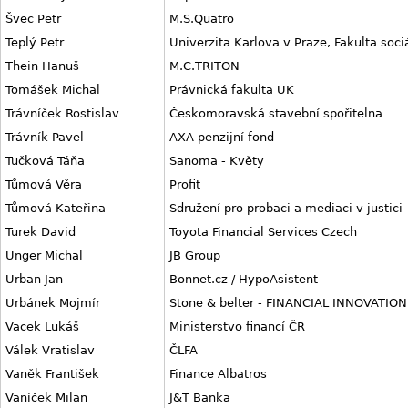
Švec Petr
M.S.Quatro
Teplý Petr
Univerzita Karlova v Praze, Fakulta soci
Thein Hanuš
M.C.TRITON
Tomášek Michal
Právnická fakulta UK
Trávníček Rostislav
Českomoravská stavební spořitelna
Trávník Pavel
AXA penzijní fond
Tučková Táňa
Sanoma - Květy
Tůmová Věra
Profit
Tůmová Kateřina
Sdružení pro probaci a mediaci v justici
Turek David
Toyota Financial Services Czech
Unger Michal
JB Group
Urban Jan
Bonnet.cz / HypoAsistent
Urbánek Mojmír
Stone & belter - FINANCIAL INNOVATION
Vacek Lukáš
Ministerstvo financí ČR
Válek Vratislav
ČLFA
Vaněk František
Finance Albatros
Vaníček Milan
J&T Banka