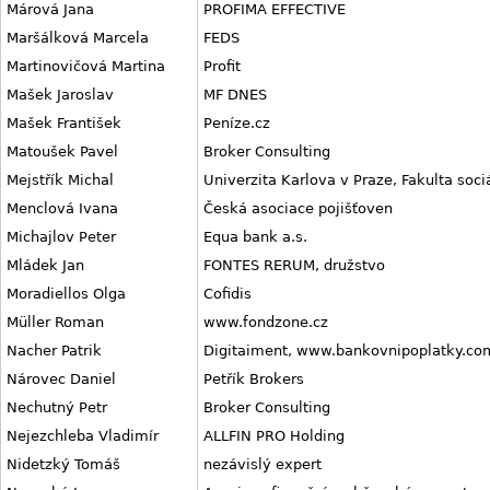
Márová Jana
PROFIMA EFFECTIVE
Maršálková Marcela
FEDS
Martinovičová Martina
Profit
Mašek Jaroslav
MF DNES
Mašek František
Peníze.cz
Matoušek Pavel
Broker Consulting
Mejstřík Michal
Univerzita Karlova v Praze, Fakulta soci
Menclová Ivana
Česká asociace pojišťoven
Michajlov Peter
Equa bank a.s.
Mládek Jan
FONTES RERUM, družstvo
Moradiellos Olga
Cofidis
Müller Roman
www.fondzone.cz
Nacher Patrik
Digitaiment, www.bankovnipoplatky.co
Nárovec Daniel
Petřík Brokers
Nechutný Petr
Broker Consulting
Nejezchleba Vladimír
ALLFIN PRO Holding
Nidetzký Tomáš
nezávislý expert