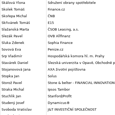
Skálová Ylona
Sdružení obrany spotřebitele
Skolek Tomáš
Finance.cz
Skořepa Michal
ČNB
Skřivánek Tomáš
E15
Slažanská Marta
ČSOB Leasing, a.s.
Slezák Pavel
OVB Allfinanz
Sluka Zdenek
Sophia Finance
Sovová Eva
Penize.cz
Srp Vladimír
Hospodářská komora hl. m. Prahy
Stavárek Daniel
Slezská univerzita v Opavě, Obchodně p
Stojanovová Jana
AXA životní pojišťovna
Stopka Jan
Solus
Storož Pavel
Stone & belter - FINANCIAL INNOVATION
Straka Michal
Ipsos Tambor
Stuchlík Jan
Stanford/Profit
Studený Josef
Dynamicus®
Svoboda Vratislav
J&T INVESTIČNÍ SPOLEČNOST