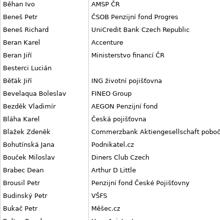
Běhan Ivo
AMSP ČR
Beneš Petr
ČSOB Penzijní fond Progres
Beneš Richard
UniCredit Bank Czech Republic
Beran Karel
Accenture
Beran Jiří
Ministerstvo financí ČR
Besterci Lucián
Běťák Jiří
ING životní pojišťovna
Bevelaqua Boleslav
FINEO Group
Bezděk Vladimír
AEGON Penzijní fond
Bláha Karel
Česká pojišťovna
Blažek Zdeněk
Commerzbank Aktiengesellschaft poboč
Bohutínská Jana
Podnikatel.cz
Bouček Miloslav
Diners Club Czech
Brabec Dean
Arthur D Little
Brousil Petr
Penzijní fond České Pojišťovny
Budinský Petr
VŠFS
Bukač Petr
Měšec.cz