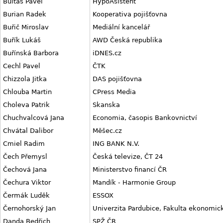
Bultas Pavel
HypoAsistent
Burian Radek
Kooperativa pojišťovna
Buřič Miroslav
Mediální kancelář
Buřík Lukáš
AWD Česká republika
Buřínská Barbora
iDNES.cz
Cechl Pavel
ČTK
Chizzola Jitka
DAS pojišťovna
Chlouba Martin
CPress Media
Choleva Patrik
Skanska
Chuchvalcová Jana
Economia, časopis Bankovnictví
Chvátal Dalibor
Měšec.cz
Cmiel Radim
ING BANK N.V.
Čech Přemysl
Česká televize, ČT 24
Čechová Jana
Ministerstvo financí ČR
Čechura Viktor
Mandík - Harmonie Group
Čermák Luděk
ESSOX
Černohorský Jan
Univerzita Pardubice, Fakulta ekonomic
Danda Bedřich
SPŽ ČR