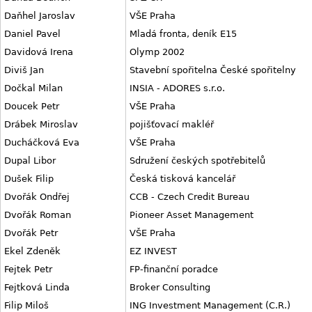
Daňhel Jaroslav
VŠE Praha
Daniel Pavel
Mladá fronta, deník E15
Davidová Irena
Olymp 2002
Diviš Jan
Stavební spořitelna České spořitelny
Dočkal Milan
INSIA - ADORES s.r.o.
Doucek Petr
VŠE Praha
Drábek Miroslav
pojišťovací makléř
Ducháčková Eva
VŠE Praha
Dupal Libor
Sdružení českých spotřebitelů
Dušek Filip
Česká tisková kancelář
Dvořák Ondřej
CCB - Czech Credit Bureau
Dvořák Roman
Pioneer Asset Management
Dvořák Petr
VŠE Praha
Ekel Zdeněk
EZ INVEST
Fejtek Petr
FP-finanční poradce
Fejtková Linda
Broker Consulting
Filip Miloš
ING Investment Management (C.R.)