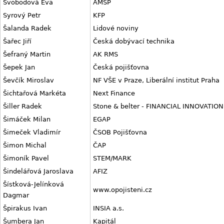
Svobodová Eva
AMSP
Syrový Petr
KFP
Šalanda Radek
Lidové noviny
Šařec Jiří
Česká dobývací technika
Šefraný Martin
AK RMS
Šepek Jan
Česká pojišťovna
Ševčík Miroslav
NF VŠE v Praze, Liberální institut Praha
Šichtařová Markéta
Next Finance
Šiller Radek
Stone & belter - FINANCIAL INNOVATION
Šimáček Milan
EGAP
Šimeček Vladimír
ČSOB Pojišťovna
Šimon Michal
ČAP
Šimoník Pavel
STEM/MARK
Šindelářová Jaroslava
AFIZ
Šístková-Jelínková
www.opojisteni.cz
Dagmar
Špirakus Ivan
INSIA a.s.
Šumbera Jan
Kapitál