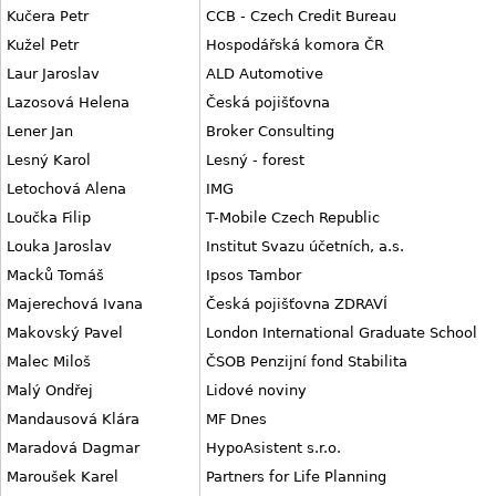
Kučera Petr
CCB - Czech Credit Bureau
Kužel Petr
Hospodářská komora ČR
Laur Jaroslav
ALD Automotive
Lazosová Helena
Česká pojišťovna
Lener Jan
Broker Consulting
Lesný Karol
Lesný - forest
Letochová Alena
IMG
Loučka Filip
T-Mobile Czech Republic
Louka Jaroslav
Institut Svazu účetních, a.s.
Macků Tomáš
Ipsos Tambor
Majerechová Ivana
Česká pojišťovna ZDRAVÍ
Makovský Pavel
London International Graduate School
Malec Miloš
ČSOB Penzijní fond Stabilita
Malý Ondřej
Lidové noviny
Mandausová Klára
MF Dnes
Maradová Dagmar
HypoAsistent s.r.o.
Maroušek Karel
Partners for Life Planning