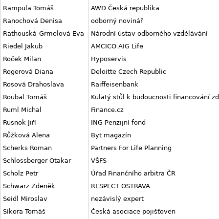
Rampula Tomáš
AWD Česká republika
Ranochová Denisa
odborný novinář
Rathouská-Grmelová Eva
Národní ústav odborného vzdělávání
Riedel Jakub
AMCICO AIG Life
Roček Milan
Hyposervis
Rogerová Diana
Deloitte Czech Republic
Rosová Drahoslava
Raiffeisenbank
Roubal Tomáš
Kulatý stůl k budoucnosti financování zd
Ruml Michal
Finance.cz
Rusnok Jiří
ING Penzijní fond
Růžková Alena
Byt magazín
Scherks Roman
Partners For Life Planning
Schlossberger Otakar
VŠFS
Scholz Petr
Úřad Finančního arbitra ČR
Schwarz Zdeněk
RESPECT OSTRAVA
Seidl Miroslav
nezávislý expert
Síkora Tomáš
Česká asociace pojišťoven