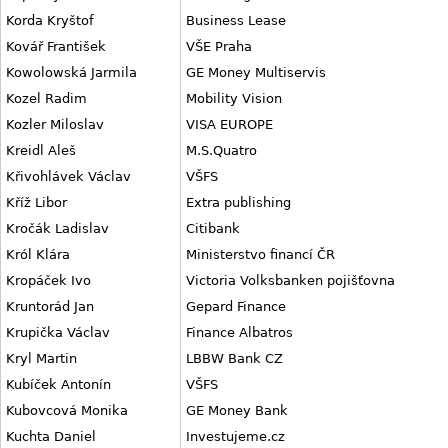
Korda Kryštof
Business Lease
Kovář František
VŠE Praha
Kowolowská Jarmila
GE Money Multiservis
Kozel Radim
Mobility Vision
Kozler Miloslav
VISA EUROPE
Kreidl Aleš
M.S.Quatro
Křivohlávek Václav
VŠFS
Kříž Libor
Extra publishing
Kročák Ladislav
Citibank
Król Klára
Ministerstvo financí ČR
Kropáček Ivo
Victoria Volksbanken pojišťovna
Kruntorád Jan
Gepard Finance
Krupička Václav
Finance Albatros
Kryl Martin
LBBW Bank CZ
Kubíček Antonín
VŠFS
Kubovcová Monika
GE Money Bank
Kuchta Daniel
Investujeme.cz