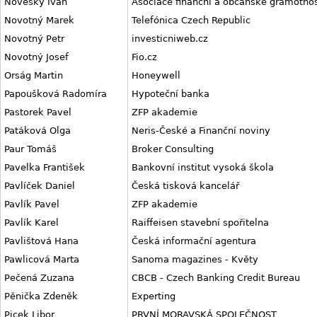
Noveský Ivan
Asociace finanční a občanské gramotnost
Novotný Marek
Telefónica Czech Republic
Novotný Petr
investicniweb.cz
Novotný Josef
Fio.cz
Orság Martin
Honeywell
Papoušková Radomíra
Hypoteční banka
Pastorek Pavel
ZFP akademie
Patáková Olga
Neris-České a Finanční noviny
Paur Tomáš
Broker Consulting
Pavelka František
Bankovní institut vysoká škola
Pavlíček Daniel
Česká tisková kancelář
Pavlík Pavel
ZFP akademie
Pavlík Karel
Raiffeisen stavební spořitelna
Pavlištová Hana
Česká informační agentura
Pawlicová Marta
Sanoma magazines - Květy
Pečená Zuzana
CBCB - Czech Banking Credit Bureau
Pěnička Zdeněk
Experting
Picek Libor
PRVNÍ MORAVSKÁ SPOLEČNOST