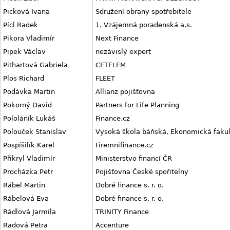
Picková Ivana
Sdružení obrany spotřebitele
Pícl Radek
1. Vzájemná poradenská a.s.
Pikora Vladimír
Next Finance
Pipek Václav
nezávislý expert
Pithartová Gabriela
CETELEM
Plos Richard
FLEET
Podávka Martin
Allianz pojišťovna
Pokorný David
Partners for Life Planning
Pololáník Lukáš
Finance.cz
Polouček Stanislav
Vysoká škola báňská, Ekonomická fakul
Pospíšilík Karel
Firemnifinance.cz
Přikryl Vladimír
Ministerstvo financí ČR
Procházka Petr
Pojišťovna České spořitelny
Rábel Martin
Dobré finance s. r. o.
Rábelová Eva
Dobré finance s. r. o.
Rádlová Jarmila
TRINITY Finance
Radová Petra
Accenture