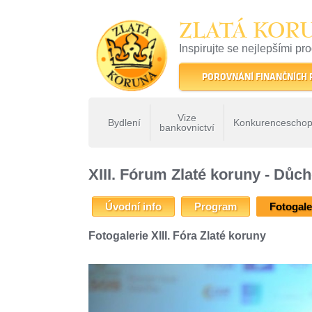
ZLATÁ KOR
Inspirujte se nejlepšími pr
22 let tradice a kvality na 
POROVNÁNÍ FINANČNÍCH
Vize
Bydlení
Konkurenceschop
bankovnictví
ZLATÁ KORUNA
»
Fóra Zlaté koruny
»
XIII. Fórum Zlaté k
XIII. Fórum Zlaté koruny - Dů
Úvodní info
Program
Fotogale
Fotogalerie XIII. Fóra Zlaté koruny