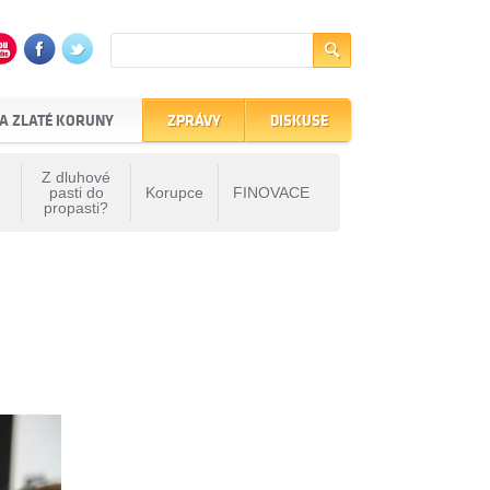
A ZLATÉ KORUNY
ZPRÁVY
DISKUSE
Z dluhové
pasti do
Korupce
FINOVACE
propasti?
rie XIII. Fóra Zlaté koruny