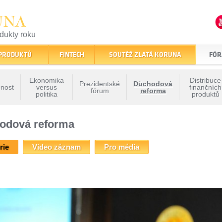
UNA
odukty roku
finančním trhu
 PRODUKTŮ
FINTECH
SOUTĚŽ ZLATÁ KORUNA
FÓR
Ekonomika
Distribuce
Prezidentské
Důchodová
nost
versus
finančních
fórum
reforma
politika
produktů
oruny - Důchodová reforma
»
XIII. Fórum Zlaté koruny - Důchodová reforma
» Fotogale
chodová reforma
rie
Video záznam
Pro média