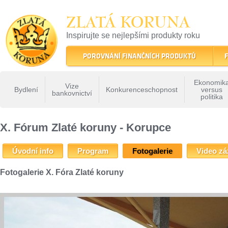
ZLATÁ KORUNA
Inspirujte se nejlepšími produkty roku
22 let tradice a kvality na finančním trhu
POROVNÁNÍ FINANČNÍCH PRODUKTŮ
F
Ekonomik
Vize
Bydlení
Konkurenceschopnost
versus
bankovnictví
politika
ZLATÁ KORUNA
»
Fóra Zlaté koruny
»
X Forum Zlate Koruny
»
X. Fórum Zlaté kor
X. Fórum Zlaté koruny - Korupce
Úvodní info
Program
Fotogalerie
Video z
Fotogalerie X. Fóra Zlaté koruny