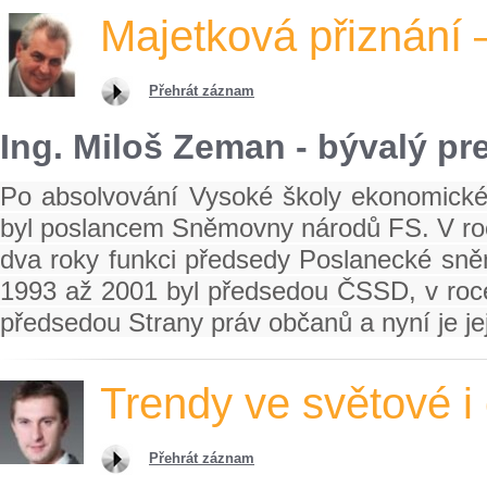
Majetková přiznání 
Přehrát záznam
Ing. Miloš Zeman - bývalý pr
Po absolvování Vysoké školy ekonomické 
byl poslancem Sněmovny národů FS. V roc
dva roky funkci předsedy Poslanecké sně
1993 až 2001 byl předsedou ČSSD, v roce 
předsedou Strany práv občanů a nyní je j
Trendy ve světové i
Přehrát záznam