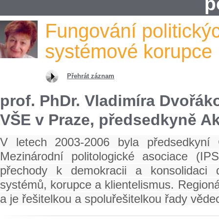
p
Fungování politickýc
systémové korupce
Přehrát záznam
prof. PhDr. Vladimíra Dvořáko
VŠE v Praze, předsedkyně Ak
V letech 2003-2006 byla předsedkyní Č
Mezinárodní politologické asociace (I
přechody k demokracii a konsolidaci 
systémů, korupce a klientelismus. Region
a je řešitelkou a spoluřešitelkou řady věd