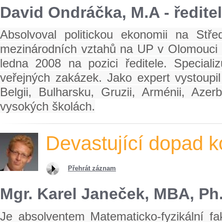
David Ondráčka, M.A - ředite
Absolvoval politickou ekonomii na Stř
mezinárodních vztahů na UP v Olomouci a
ledna 2008 na pozici ředitele. Speciali
veřejných zakázek. Jako expert vystoup
Belgii, Bulharsku, Gruzii, Arménii, Az
vysokých školách.
Devastující dopad 
Přehrát záznam
Mgr. Karel Janeček, MBA, Ph
Je absolventem Matematicko-fyzikální fa