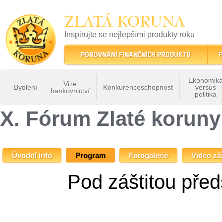
ZLATÁ KORUNA
Inspirujte se nejlepšími produkty roku
22 let tradice a kvality na finančním trhu
POROVNÁNÍ FINANČNÍCH PRODUKTŮ
F
Ekonomik
Vize
Bydlení
Konkurenceschopnost
versus
bankovnictví
politika
ZLATÁ KORUNA
»
Fóra Zlaté koruny
»
X. Fórum Zlaté koruny - Korupce
» X. Fórum
X. Fórum Zlaté koruny
Úvodní info
Program
Fotogalerie
Video z
Pod záštitou pře