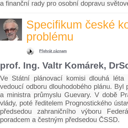
a finanční rady pro osobní dopravu světov
Specifikum české k
problému
Přehrát záznam
prof. Ing. Valtr Komárek, Dr
Ve Státní plánovací komisi dlouhá léta p
vedoucí odboru dlouhodobého plánu. Byl 
a ministra průmyslu Guevary. V době Pr
vlády, poté ředitelem Prognostického úst
předsedou zahraničního výboru Fede
poradcem a čestným předsedou ČSSD.