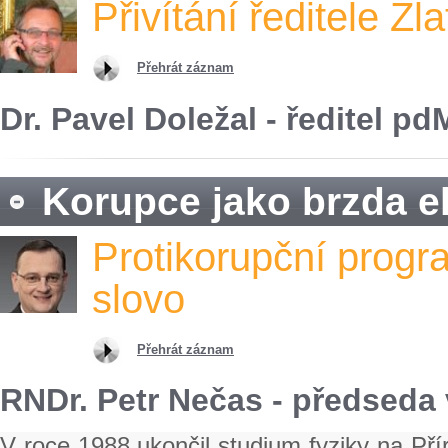
Přivítání ředitele Zl
Přehrát záznam
Dr. Pavel Doležal - ředitel pd
Korupce jako brzda e
Protikorupční progra
slovo
Přehrát záznam
RNDr. Petr Nečas - předseda
V roce 1988 ukončil studium fyziky na Pří