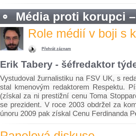
Média proti korupci 
Role médií v boji s 
Přehrát záznam
Erik Tabery - šéfredaktor tý
Vystudoval žurnalistiku na FSV UK, s reda
stal kmenovým redaktorem Respektu. Píš
(získal za ni prestižní cenu Toma Stoppa
se prezident. V roce 2003 obdržel za kom
únoru 2009 pak získal Cenu Ferdinanda P
Panelová diskuse