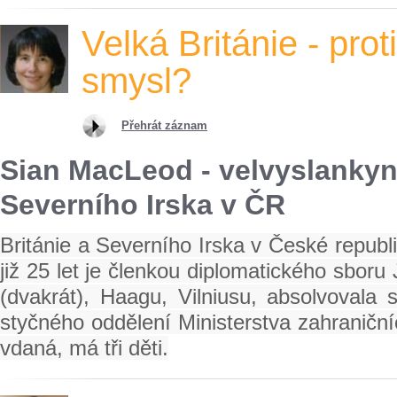
Velká Británie - prot
smysl?
Přehrát záznam
Sian MacLeod - velvyslankyně
Severního Irska v ČR
Británie a Severního Irska v České repub
již 25 let je členkou diplomatického sbor
(dvakrát), Haagu, Vilniusu, absolvovala 
styčného oddělení Ministerstva zahraniční
vdaná, má tři děti.