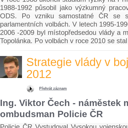
1988-1992 působil jako výzkumný pracov
ODS. Po vzniku samostatné ČR se sta
parlamentních volbách. V letech 1995-1996
2006 -2009 byl místopředsedou vlády a mi
Topolánka. Po volbách v roce 2010 se sta
Strategie vlády v boj
2012
Přehrát záznam
Ing. Viktor Čech - náměstek 
ombudsman Policie ČR
Policie ČR Vystudoval Vysokou vojenskou