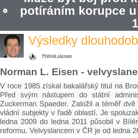
potíráním korupce u
1
Výsledky dlouhodobé
Přehrát záznam
Norman L. Eisen - velvyslan
V roce 1985 získal bakalářský titul na Br
Před svým nástupem do státní administ
Zuckerman Spaeder. Založil a téměř dvě de
vládní subjekty v řadě oblastí. Je spolu
ledna 2009 do ledna 2011 působil v Bílé
reformu. Velvyslancem v ČR je od ledna 2