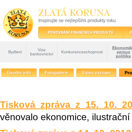
ZLATÁ KORUNA
Inspirujte se nejlepšími produkty roku
22 let tradice a kvality na finančním trhu
POROVNÁNÍ FINANČNÍCH PRODUKTŮ
F
Ekonomi
Vize
Bydlení
Konkurenceschopnost
versus
bankovnictví
politika
ZLATÁ KORUNA
»
Fóra Zlaté koruny
»
Fórum Zlaté koruny - Ekonomika versus po
Úvodní info
Fotogalerie
Video záznam
Pro
Tisková zpráva z 15. 10. 2
věnovalo ekonomice, ilustrační 