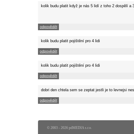
kolik budu platit když je nás 5 lidí z toho 2 dospělí a
odpovědět
kolik budu platit pojištění pro 4 lidi
odpovědět
kolik budu platit pojištění pro 4 lidi
odpovědět
dobri den chtela sem se zeptat jestli je to levnejsi n
odpovědět
© 2003 - 2026 pdMEDIA s.r.o.