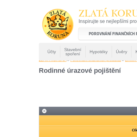
ZLATÁ KOR
Inspirujte se nejlepšími pr
22 let tradice a kvality na 
POROVNÁNÍ FINANČNÍCH
Stavební
Účty
Hypotéky
Úvěry
spoření
ZLATÁ KORUNA
»
Porovnání finančních produktů
»
Životní
Rodinné úrazové pojištění
Ok