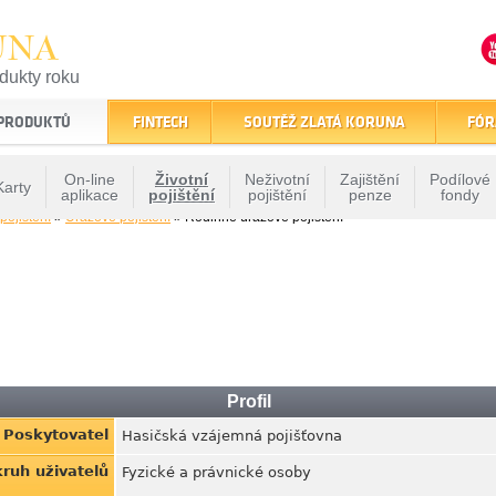
UNA
odukty roku
finančním trhu
 PRODUKTŮ
FINTECH
SOUTĚŽ ZLATÁ KORUNA
FÓR
On-line
Životní
Neživotní
Zajištění
Podílové
Karty
aplikace
pojištění
pojištění
penze
fondy
 pojištění
»
Úrazové pojištění
» Rodinné úrazové pojištění
Profil
Poskytovatel
Hasičská vzájemná pojišťovna
ruh uživatelů
Fyzické a právnické osoby