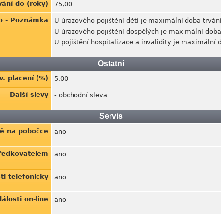
ání do (roky)
75,00
do - Poznámka
U úrazového pojištění dětí je maximální doba trvání
U úrazového pojištění dospělých je maximální doba 
U pojištění hospitalizace a invalidity je maximální d
Ostatní
v. placení (%)
5,00
Další slevy
- obchodní sleva
Servis
ně na pobočce
ano
tředkovatelem
ano
ti telefonicky
ano
álosti on-line
ano