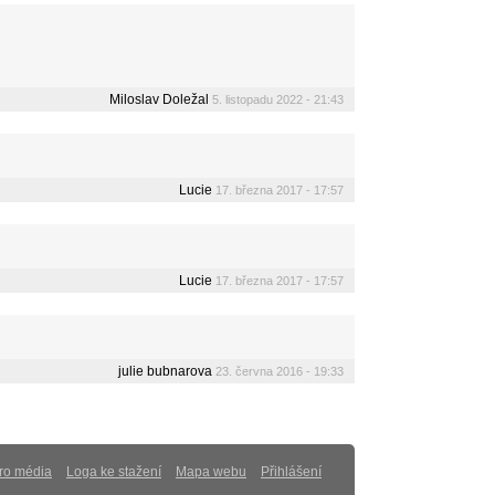
Miloslav Doležal
5. listopadu 2022 - 21:43
Lucie
17. března 2017 - 17:57
Lucie
17. března 2017 - 17:57
julie bubnarova
23. června 2016 - 19:33
ro média
Loga ke stažení
Mapa webu
Přihlášení