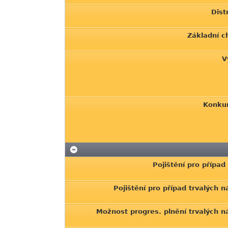
Dist
Základní c
V
Konkur
Pojištění pro přípa
Pojištění pro případ trvalých 
Možnost progres. plnění trvalých n