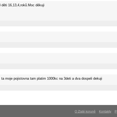
 3 děti 16,13,4,roků.Moc děkuji
es ta moje pojistovna tam platim 1000kc na 3deti a dva dospeli dekuji
O Zlaté koruně
Kontakty
P