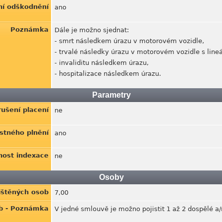
nní odškodnění
ano
Poznámka
Dále je možno sjednat:
- smrt následkem úrazu v motorovém vozidle,
- trvalé následky úrazu v motorovém vozidle s line
- invaliditu následkem úrazu,
- hospitalizace následkem úrazu.
Parametry
ušení placení
ne
stného plnění
ano
ost indexace
ne
Osoby
ištěných osob
7,00
ob - Poznámka
V jedné smlouvě je možno pojistit 1 až 2 dospělé a/