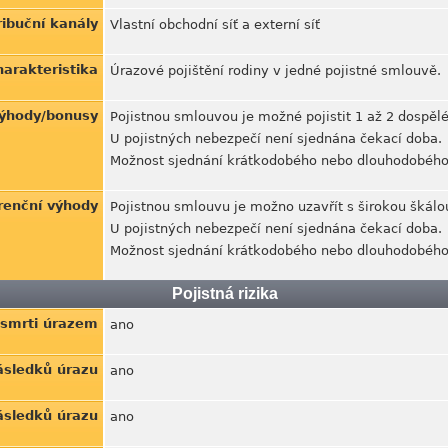
ribuční kanály
Vlastní obchodní síť a externí síť
harakteristika
Úrazové pojištění rodiny v jedné pojistné smlouvě.
ýhody/bonusy
Pojistnou smlouvou je možné pojistit 1 až 2 dospělé
U pojistných nebezpečí není sjednána čekací doba.
Možnost sjednání krátkodobého nebo dlouhodobého 
enční výhody
Pojistnou smlouvu je možno uzavřít s širokou škálou
U pojistných nebezpečí není sjednána čekací doba.
Možnost sjednání krátkodobého nebo dlouhodobého 
Pojistná rizika
d smrti úrazem
ano
následků úrazu
ano
ásledků úrazu
ano