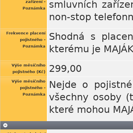
smluvních zařízen
zařízení -
Poznámka
non-stop telefonní
Frekvence placení
Shodná s placení
pojistného -
kterému je MAJÁK
Poznámka
Výše měsíčního
299,00
pojistného (Kč)
Výše měsíčního
Nejde o pojistn
pojistného -
všechny osoby (t
Poznámka
které mohou MAJ