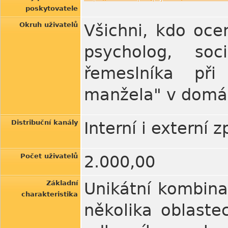
poskytovatele
Okruh uživatelů
Všichni, kdo ocen
psycholog, so
řemeslníka při
manžela" v domác
Distribuční kanály
Interní i externí 
Počet uživatelů
2.000,00
Základní
Unikátní kombina
charakteristika
několika oblaste