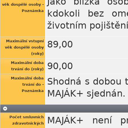
Jako blízká oso
věk dospělé osoby -
kdokoli bez om
Poznámka
životním pojištěn
Maximální vstupní
89,00
věk dospělé osoby
(roky)
Maximální doba
90,00
trvání do (roky)
Maximální doba
Shodná s dobou tr
trvání do -
MAJÁK+ sjednán.
Poznámka
Počet smluvních
MAJÁK+ není p
zdravotnických