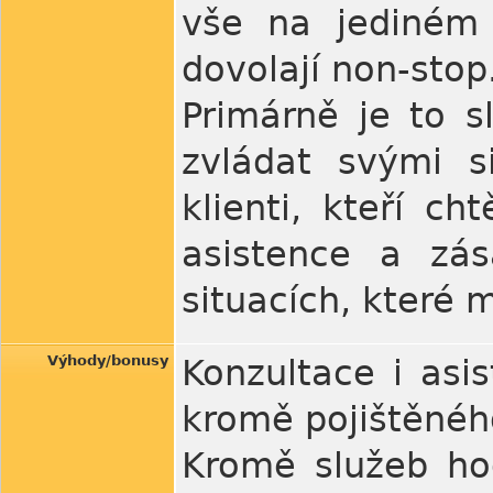
vše na jediném 
dovolají non-stop
Primárně je to s
zvládat svými si
klienti, kteří ch
asistence a zás
situacích, které 
Výhody/bonusy
Konzultace i asi
kromě pojištěného
Kromě služeb ho