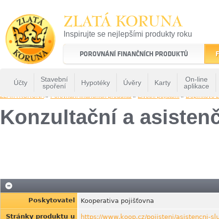
ZLATÁ KORUNA
Inspirujte se nejlepšími produkty roku
22 let tradice a kvality na finančním trhu
POROVNÁNÍ FINANČNÍCH PRODUKTŮ
F
Stavební
On-line
Účty
Hypotéky
Úvěry
Karty
spoření
aplikace
ZLATÁ KORUNA
»
Porovnání finančních produktů
»
Životní pojištění
»
Doplňkové z
Konzultační a asiste
Poskytovatel
Kooperativa pojišťovna
Stránky produktu u
https://www.koop.cz/pojisteni/asistencni-sl