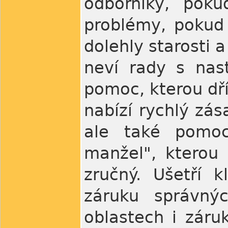
odborníky, poku
problémy, pokud 
dolehly starosti 
neví rady s nas
pomoc, kterou dří
nabízí rychlý zás
ale také pomoc
manžel", kterou
zručný. Ušetří 
záruku správný
oblastech i záru