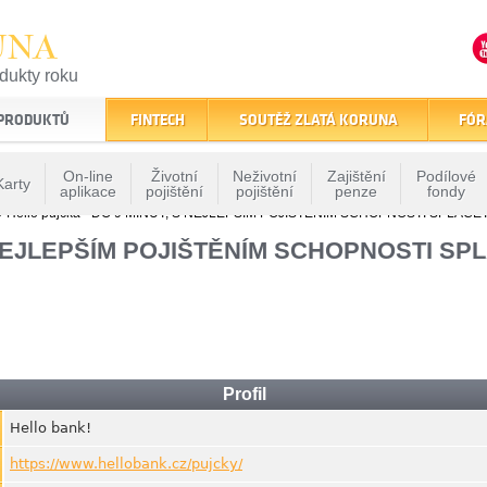
UNA
odukty roku
finančním trhu
 PRODUKTŮ
FINTECH
SOUTĚŽ ZLATÁ KORUNA
FÓR
On-line
Životní
Neživotní
Zajištění
Podílové
Karty
aplikace
pojištění
pojištění
penze
fondy
» Hello půjčka - DO 9 MINUT, S NEJLEPŠÍM POJIŠTĚNÍM SCHOPNOSTI SPLÁCE
 S NEJLEPŠÍM POJIŠTĚNÍM SCHOPNOSTI SP
Profil
Hello bank!
https://www.hellobank.cz/pujcky/