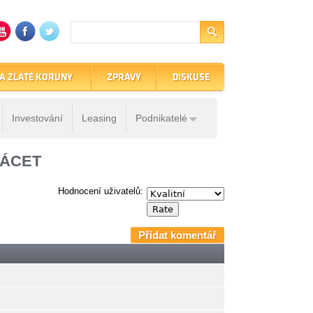
A ZLATÉ KORUNY
ZPRÁVY
DISKUSE
Investování
Leasing
Podnikatelé
T
LÁCET
Hodnocení uživatelů:
Přidat komentář