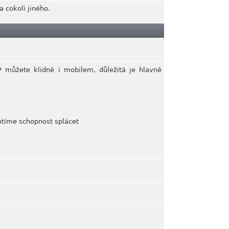
 cokoli jiného.
P můžete klidně i mobilem, důležitá je hlavně
notíme schopnost splácet