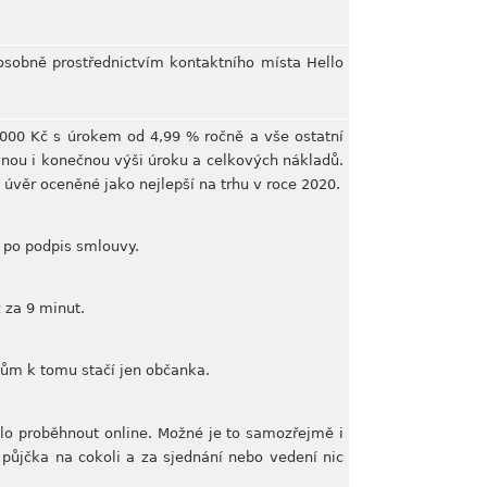
 osobně prostřednictvím kontaktního místa Hello
 000 Kč s úrokem od 4,99 % ročně a vše ostatní
vnou i konečnou výši úroku a celkových nákladů.
 úvěr oceněné jako nejlepší na trhu v roce 2020.
 po podpis smlouvy.
 za 9 minut.
tům k tomu stačí jen občanka.
hlo proběhnout online. Možné je to samozřejmě i
 půjčka na cokoli a za sjednání nebo vedení nic