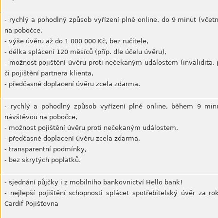
- rychlý a pohodlný způsob vyřízení plně online, do 9 minut (včetn
na pobočce,
- výše úvěru až do 1 000 000 Kč, bez ručitele,
- délka splácení 120 měsíců (příp. dle účelu úvěru),
- možnost pojištění úvěru proti nečekaným událostem (invalidita, 
či pojištění partnera klienta,
- předčasné doplacení úvěru zcela zdarma.
- rychlý a pohodlný způsob vyřízení plně online, během 9 minut
návštěvou na pobočce,
- možnost pojištění úvěru proti nečekaným událostem,
- předčasné doplacení úvěru zcela zdarma,
- transparentní podmínky,
- bez skrytých poplatků.
- sjednání půjčky i z mobilního bankovnictví Hello bank!
- nejlepší pojištění schopnosti splácet spotřebitelský úvěr za 
Cardif Pojišťovna