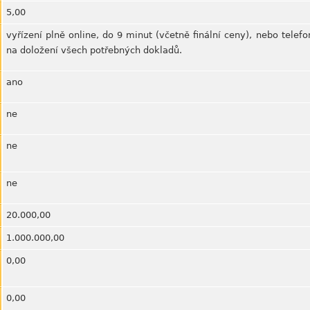
5,00
vyřízení plně online, do 9 minut (včetně finální ceny), nebo tele
na doložení všech potřebných dokladů.
ano
ne
ne
ne
20.000,00
1.000.000,00
0,00
0,00