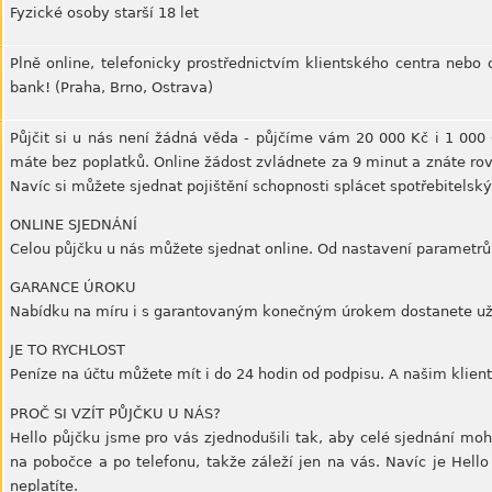
Fyzické osoby starší 18 let
Plně online, telefonicky prostřednictvím klientského centra nebo
bank! (Praha, Brno, Ostrava)
Půjčit si u nás není žádná věda - půjčíme vám 20 000 Kč i 1 000
máte bez poplatků. Online žádost zvládnete za 9 minut a znáte ro
Navíc si můžete sjednat pojištění schopnosti splácet spotřebitelský
ONLINE SJEDNÁNÍ
Celou půjčku u nás můžete sjednat online. Od nastavení parametrů
GARANCE ÚROKU
Nabídku na míru i s garantovaným konečným úrokem dostanete už
JE TO RYCHLOST
Peníze na účtu můžete mít i do 24 hodin od podpisu. A našim klien
PROČ SI VZÍT PŮJČKU U NÁS?
Hello půjčku jsme pro vás zjednodušili tak, aby celé sjednání mo
na pobočce a po telefonu, takže záleží jen na vás. Navíc je Hello
neplatíte.