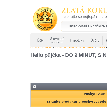
ZLATÁ KOR
Inspirujte se nejlepšími pr
22 let tradice a kvality na 
POROVNÁNÍ FINANČNÍCH
Stavební
Účty
Hypotéky
Úvěry
spoření
ZLATÁ KORUNA
»
Porovnání finančních produktů
»
Uvery
Hello půjčka - DO 9 MINUT,
Poskytovatel
Stránky produktu u poskytovatele