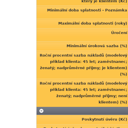
který je klientem (Kč)
Minimální doba splatnosti - Poznámka
Maximální doba splatnosti (roky)
Úročení
Minimální úroková sazba (%)
Roční procentní sazba nákladů (modelový
příklad klienta: 45 let; zaměstnanec;
ženatý; nadprůměrné příjmy; je klientem)
(%)
Roční procentní sazba nákladů (modelový
příklad klienta: 45 let; zaměstnanec;
ženatý; nadprůměrné příjmy; není
klientem) (%)
Poskytnutí úvěru (Kč)