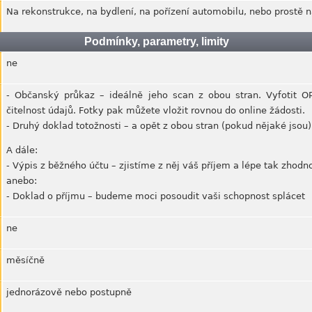
Na rekonstrukce, na bydlení, na pořízení automobilu, nebo prostě na
Podmínky, parametry, limity
ne
- Občanský průkaz – ideálně jeho scan z obou stran. Vyfotit O
čitelnost údajů. Fotky pak můžete vložit rovnou do online žádosti.
- Druhý doklad totožnosti – a opět z obou stran (pokud nějaké jsou)
A dále:
- Výpis z běžného účtu – zjistíme z něj váš příjem a lépe tak zhod
anebo:
- Doklad o příjmu – budeme moci posoudit vaši schopnost splácet
ne
měsíčně
jednorázově nebo postupně