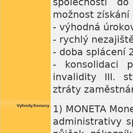
společností d
možnost získání 
- výhodná úroko
- rychlý nezajiš
- doba splácení 2
- konsolidaci p
invalidity III.
ztráty zaměstná
Výhody/bonusy
1) MONETA Money
administrativy 