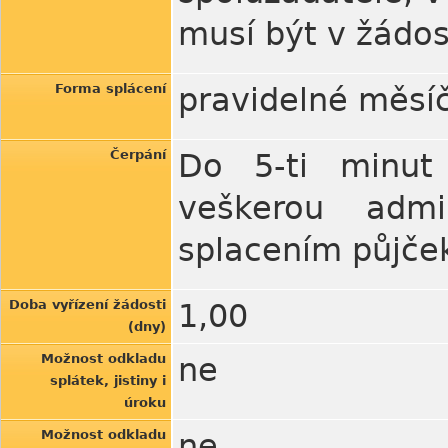
musí být v žádo
Forma splácení
pravidelné měsíč
Čerpání
Do 5-ti minut
veškerou admi
splacením půjček
Doba vyřízení žádosti
1,00
(dny)
Možnost odkladu
ne
splátek, jistiny i
úroku
Možnost odkladu
ne