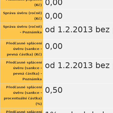
0,00
(Kč)
Správa úvěru (ročně)
0,00
(Kč)
Správa úvěru (ročně)
od 1.2.2013 bez
- Poznámka
Předčasné splácení
0,00
úvěru (sankce -
pevná částka) (Kč)
Předčasné splácení
od 1.2.2013 bez
úvěru (sankce -
pevná částka) -
Poznámka
Předčasné splácení
0,50
úvěru (sankce -
procentuální částka)
(%)
Předčasné splácení