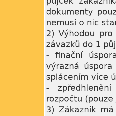
půjček zákazník
dokumenty pouz
nemusí o nic sta
2) Výhodou pro 
závazků do 1 půj
- finační úspo
výrazná úspora 
splácením více 
- zpředhleněn
rozpočtu (pouze 
3) Zákazník má 