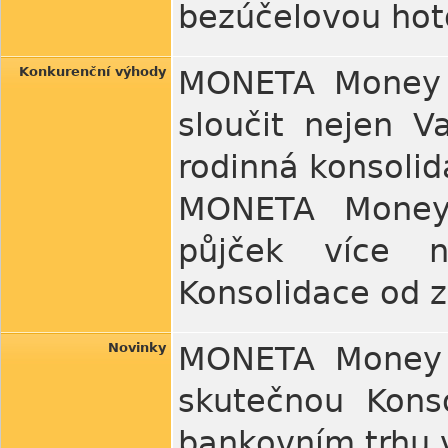
bezúčelovou hot
Konkurenční výhody
MONETA Money 
sloučit nejen V
rodinná konsolid
MONETA Money
půjček více n
Konsolidace od z
Novinky
MONETA Money B
skutečnou Kons
bankovním trhu 