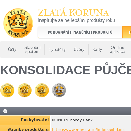
ZLATÁ KORUNA
Inspirujte se nejlepšími produkty roku
22 let tradice a kvality na finančním trhu
POROVNÁNÍ FINANČNÍCH PRODUKTŮ
F
Stavební
On-line
Účty
Hypotéky
Úvěry
Karty
spoření
aplikace
ZLATÁ KORUNA
»
Porovnání finančních produktů
»
Uvery
» KONSOLIDACE PŮJ
KONSOLIDACE PŮJČ
Poskytovatel
MONETA Money Bank
Stránky produktu u
https://www.moneta.cz/lp-konsolidace