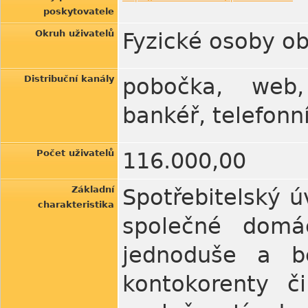
poskytovatele
Okruh uživatelů
Fyzické osoby ob
Distribuční kanály
pobočka, web,
bankéř, telefonn
Počet uživatelů
116.000,00
Základní
Spotřebitelský ú
charakteristika
společné domác
jednoduše a b
kontokorenty č