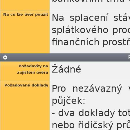
Na co lze úvěr použít
Na splacení stáv
splátkového pro
finančních prost
Požadavky na
Žádné
zajištění úvěru
Požadované doklady
Pro nezávazný 
půjček:
- dva doklady to
nebo řidičský prů