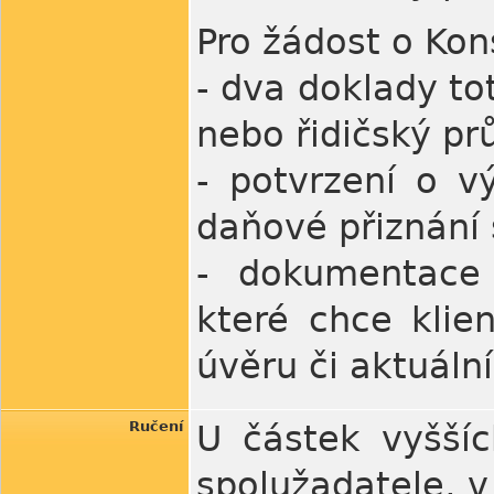
Pro žádost o Kon
- dva doklady to
nebo řidičský prů
- potvrzení o v
daňové přiznání 
- dokumentace
které chce klie
úvěru či aktuáln
Ručení
U částek vyšší
spolužadatele, v