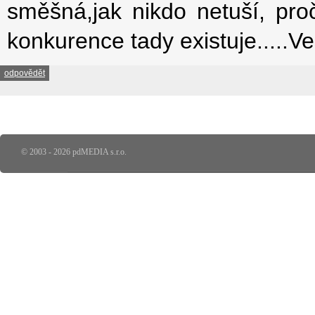
směšná,jak nikdo netuší, proč
konkurence tady existuje.....V
odpovědět
© 2003 - 2026 pdMEDIA s.r.o.