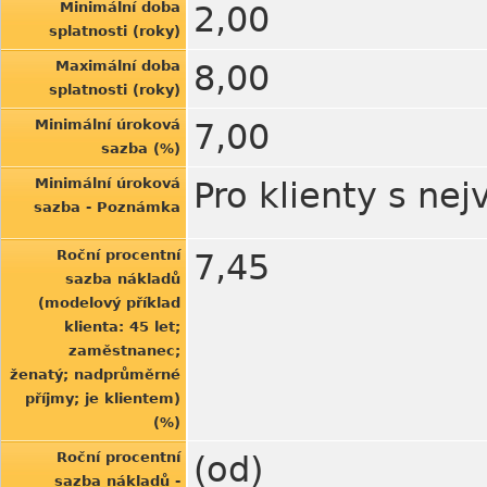
Minimální doba
2,00
splatnosti (roky)
Maximální doba
8,00
splatnosti (roky)
Minimální úroková
7,00
sazba (%)
Minimální úroková
Pro klienty s nej
sazba - Poznámka
Roční procentní
7,45
sazba nákladů
(modelový příklad
klienta: 45 let;
zaměstnanec;
ženatý; nadprůměrné
příjmy; je klientem)
(%)
Roční procentní
(od)
sazba nákladů -