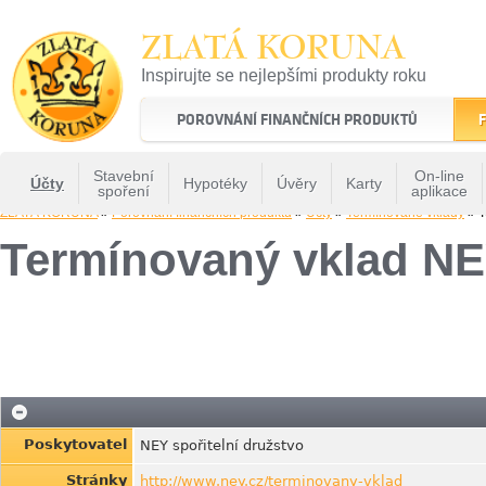
ZLATÁ KORUNA
Inspirujte se nejlepšími produkty roku
22 let tradice a kvality na finančním trhu
POROVNÁNÍ FINANČNÍCH PRODUKTŮ
F
Stavební
On-line
Účty
Hypotéky
Úvěry
Karty
spoření
aplikace
ZLATÁ KORUNA
»
Porovnání finančních produktů
»
Účty
»
Termínované vklady
» T
Termínovaný vklad N
Poskytovatel
NEY spořitelní družstvo
Stránky
http://www.ney.cz/terminovany-vklad