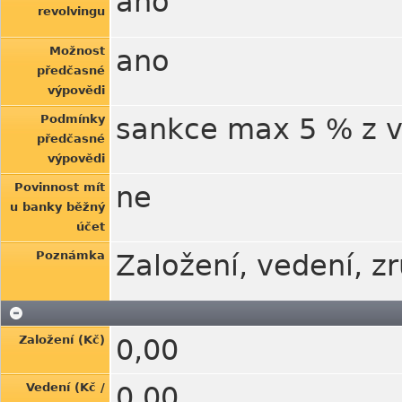
ano
revolvingu
Možnost
ano
předčasné
výpovědi
Podmínky
sankce max 5 % z 
předčasné
výpovědi
Povinnost mít
ne
u banky běžný
účet
Poznámka
Založení, vedení, 
Založení (Kč)
0,00
Vedení (Kč /
0,00