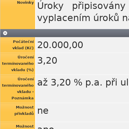
Novinky
Úroky připisován
vyplacením úroků n
Počáteční
20.000,00
vklad (Kč)
Úročení
3,20
termínovaného
vkladu (%)
Úročení
až 3,20 % p.a. při u
termínovaného
vkladu -
Poznámka
Možnost
ne
přívkladů
Možnost