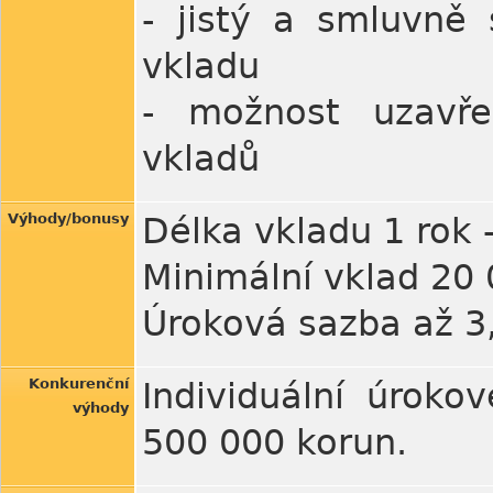
- jistý a smluvně
vkladu
- možnost uzavře
vkladů
Výhody/bonusy
Délka vkladu 1 rok -
Minimální vklad 20
Úroková sazba až 3,
Konkurenční
Individuální úrok
výhody
500 000 korun.