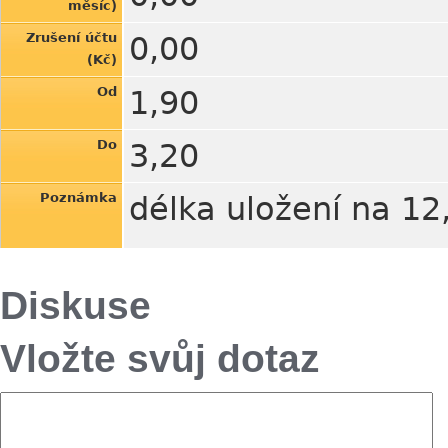
měsíc)
Zrušení účtu
0,00
(Kč)
Od
1,90
Do
3,20
Poznámka
délka uložení na 12
Diskuse
Vložte svůj dotaz