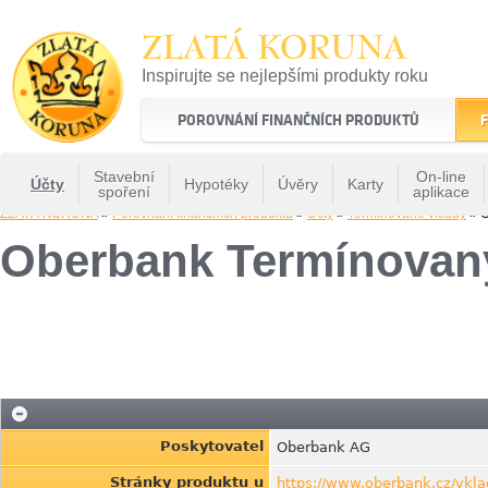
ZLATÁ KORUNA
Inspirujte se nejlepšími produkty roku
22 let tradice a kvality na finančním trhu
POROVNÁNÍ FINANČNÍCH PRODUKTŮ
F
Stavební
On-line
Účty
Hypotéky
Úvěry
Karty
spoření
aplikace
ZLATÁ KORUNA
»
Porovnání finančních produktů
»
Účty
»
Termínované vklady
» O
Oberbank Termínovan
Poskytovatel
Oberbank AG
Stránky produktu u
https://www.oberbank.cz/vkl