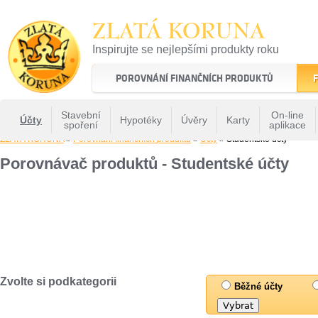
ZLATÁ KORUNA
Inspirujte se nejlepšími produkty roku
22 let tradice a kvality na finančním trhu
POROVNÁNÍ FINANČNÍCH PRODUKTŮ
F
Stavební
On-line
Účty
Hypotéky
Úvěry
Karty
spoření
aplikace
ZLATÁ KORUNA
»
Porovnání finančních produktů
»
Účty
» Studentské účty
Porovnávač produktů - Studentské účty
Zvolte si podkategorii
Běžné účty