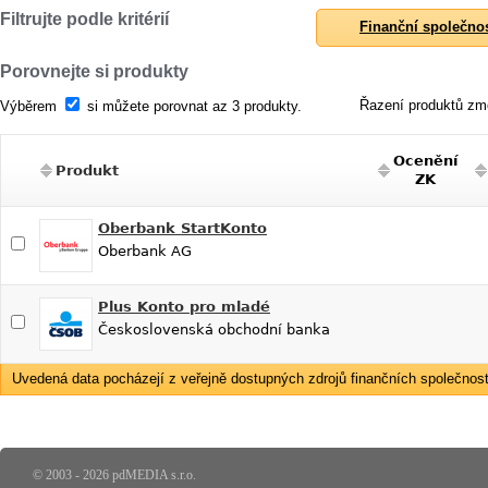
Filtrujte podle kritérií
Finanční společno
Porovnejte si produkty
Řazení produktů změ
Výběrem
si můžete porovnat az 3 produkty.
Ocenění
Produkt
ZK
Oberbank StartKonto
Oberbank AG
Plus Konto pro mladé
Československá obchodní banka
Uvedená data pocházejí z veřejně dostupných zdrojů finančních společností
© 2003 - 2026 pdMEDIA s.r.o.