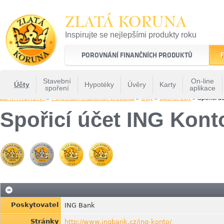
ZLATÁ KORUNA
Inspirujte se nejlepšími produkty roku
22 let tradice a kvality na finančním trhu
POROVNÁNÍ FINANČNÍCH PRODUKTŮ
F
Stavební
On-line
Účty
Hypotéky
Úvěry
Karty
spoření
aplikace
ZLATÁ KORUNA
»
Porovnání finančních produktů
»
Účty
»
Spořící účty
» Spořicí ú
Spořicí účet ING Kont
Poskytovatel
ING Bank
Stránky
http://www.ingbank.cz/ing-konto/