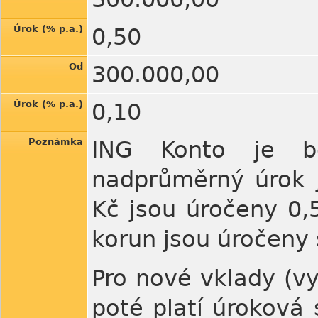
Úrok (% p.a.)
0,50
Od
300.000,00
Úrok (% p.a.)
0,10
Poznámka
ING Konto je be
nadprůměrný úrok j
Kč jsou úročeny 0,
korun jsou úročeny 
Pro nové vklady (vy
poté platí úroková