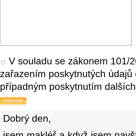
V souladu se zákonem 101/20
zařazením poskytnutých údajů 
případným poskytnutím dalších 
Dobrý den,
jsem makléř a když jsem navští