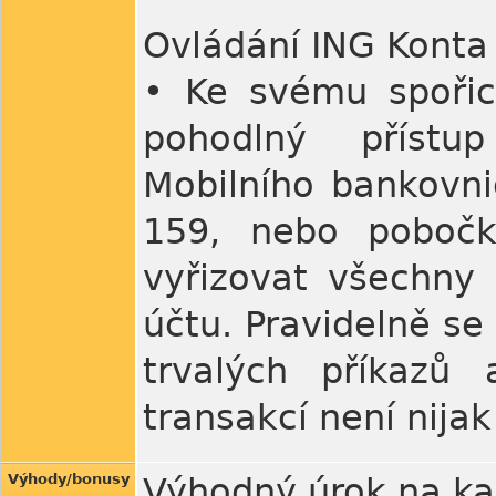
Ovládání ING Konta
• Ke svému spořic
pohodlný přístup
Mobilního bankovnic
159, nebo pobočk
vyřizovat všechny 
účtu. Pravidelně se
trvalých příkazů 
transakcí není nija
Výhody/bonusy
Výhodný úrok na ka