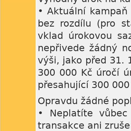
• Aktuální kampaň 
bez rozdílu (pro s
vklad úrokovou saz
nepřivede žádný no
výši, jako před 31.
300 000 Kč úročí ú
přesahující 300 000
Opravdu žádné pop
• Neplatíte vůbec 
transakce ani zruše