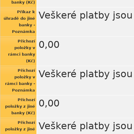
banky (Kč)
Příkaz k
Veškeré platby jso
úhradě do jiné
banky -
Poznámka
Příchozí
0,00
položky v
rámci banky
(Kč)
Příchozí
Veškeré platby jso
položky v
rámci banky -
Poznámka
Příchozí
0,00
položky z jiné
banky (Kč)
Příchozí
Veškeré platby jso
položky z jiné