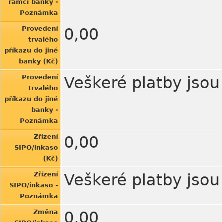
rámci banky -
Poznámka
Provedení
0,00
trvalého
příkazu do jiné
banky (Kč)
Provedení
Veškeré platby jso
trvalého
příkazu do jiné
banky -
Poznámka
Zřízení
0,00
SIPO/inkaso
(Kč)
Zřízení
Veškeré platby jso
SIPO/inkaso -
Poznámka
Změna
0,00