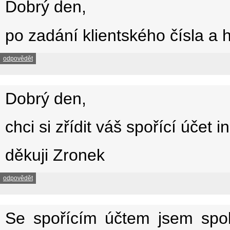
Dobrý den,
po zadání klientského čísla a 
odpovědět
Dobrý den,
chci si zřídit váš spořící účet 
děkuji Zronek
odpovědět
Se spořícím účtem jsem spok