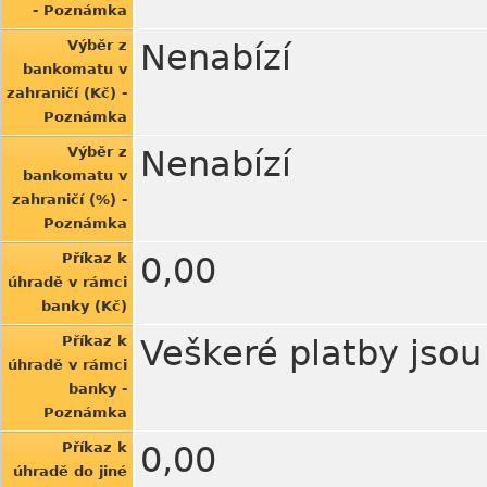
- Poznámka
Výběr z
Nenabízí
bankomatu v
zahraničí (Kč) -
Poznámka
Výběr z
Nenabízí
bankomatu v
zahraničí (%) -
Poznámka
Příkaz k
0,00
úhradě v rámci
banky (Kč)
Příkaz k
Veškeré platby jso
úhradě v rámci
banky -
Poznámka
Příkaz k
0,00
úhradě do jiné