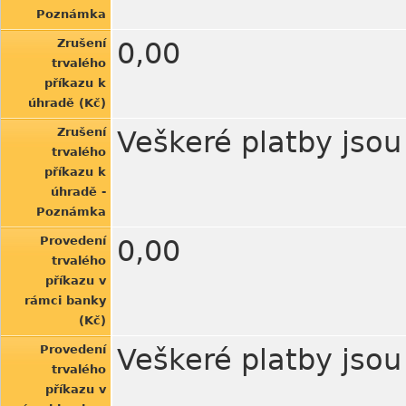
Poznámka
Zrušení
0,00
trvalého
příkazu k
úhradě (Kč)
Zrušení
Veškeré platby jso
trvalého
příkazu k
úhradě -
Poznámka
Provedení
0,00
trvalého
příkazu v
rámci banky
(Kč)
Provedení
Veškeré platby jso
trvalého
příkazu v