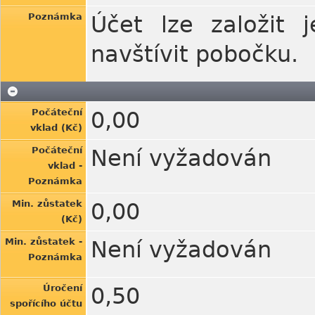
Poznámka
Účet lze založit 
navštívit pobočku.
Počáteční
0,00
vklad (Kč)
Počáteční
Není vyžadován
vklad -
Poznámka
Min. zůstatek
0,00
(Kč)
Min. zůstatek -
Není vyžadován
Poznámka
Úročení
0,50
spořícího účtu