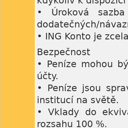
kdykoliv k dispozici
• Úroková sazb
dodatečných/návaz
• ING Konto je zcel
Bezpečnost
• Peníze mohou bý
účty.
• Peníze jsou spra
institucí na světě.
• Vklady do ekviv
rozsahu 100 %.