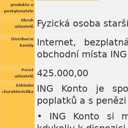
produktu u
poskytovatele
Okruh
Fyzická osoba starší
uživatelů
Distribuční
Internet, bezplatn
kanály
obchodní místa ING
Počet
425.000,00
uživatelů
Základní
ING Konto je spo
charakteristika
poplatků a s penězi 
• ING Konto si m