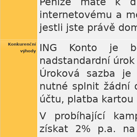
Peníze máte k dis
internetovému a mo
jestli jste právě d
Konkurenční
ING Konto je be
výhody
nadstandardní úrok 
Úroková sazba je 
nutné splnit žádní
účtu, platba kartou 
V probíhající kam
získat 2% p.a. n