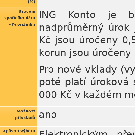
(%)
Úročení
ING Konto je be
spořícího účtu
nadprůměrný úrok j
- Poznámka
Kč jsou úročeny 0,
korun jsou úročeny 
Pro nové vklady (vy
poté platí úroková
000 Kč v každém m
Možnost
ano
přívkladů
Způsob výběru
Elektronickým př