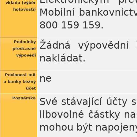
vkladu (výběr
Mobilní bankovnictv
hotovosti)
800 159 159.
Podmínky
Žádná výpovědní l
předčasné
nakládat.
výpovědi
Povinnost mít
ne
u banky běžný
účet
Poznámka
Své stávající účty 
libovolné částky n
mohou být napojeny