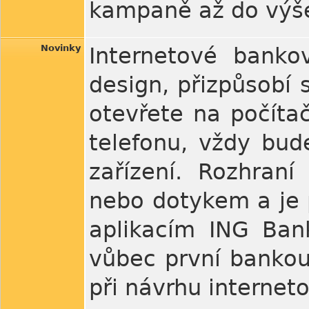
kampaně až do výš
Novinky
Internetové banko
design, přizpůsobí s
otevřete na počíta
telefonu, vždy bud
zařízení. Rozhraní
nebo dotykem a je 
aplikacím ING Ban
vůbec první bankou
při návrhu internet