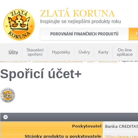
ZLATÁ KORUNA
Inspirujte se nejlepšími produkty roku
22 let tradice a kvality na finančním trhu
POROVNÁNÍ FINANČNÍCH PRODUKTŮ
F
Stavební
On-line
Účty
Hypotéky
Úvěry
Karty
spoření
aplikace
ZLATÁ KORUNA
»
Porovnání finančních produktů
»
Účty
»
Spořící účty
» Spořicí ú
Spořicí účet+
Poskytovatel
Banka CREDITAS
Stránky produktu u poskytovatele
https://www.cred