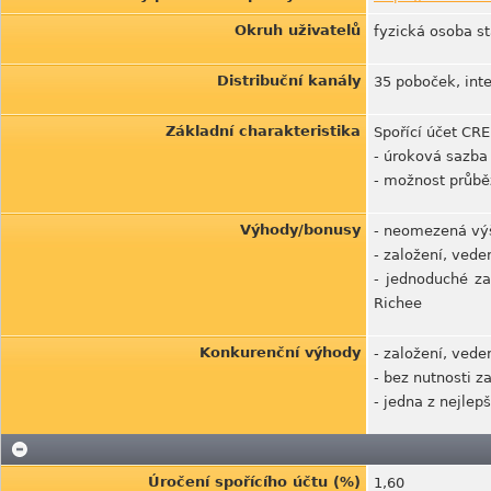
Okruh uživatelů
fyzická osoba st
Distribuční kanály
35 poboček, inte
Základní charakteristika
Spořící účet CR
- úroková sazba
- možnost průbě
Výhody/bonusy
- neomezená vý
- založení, vede
- jednoduché za
Richee
Konkurenční výhody
- založení, vede
- bez nutnosti z
- jedna z nejlep
Úročení spořícího účtu (%)
1,60