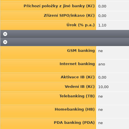
Příchozí položky z jiné banky (Kč)
0,00
Zřízení SIPO/inkaso (Kč)
0,00
Úrok (% p.a.)
1,10
GSM banking
ne
Internet banking
ano
Aktivace IB (Kč)
0,00
Vedení IB (Kč)
10,00
Telebanking (TB)
ne
Homebanking (HB)
ne
PDA banking (PDA)
ne