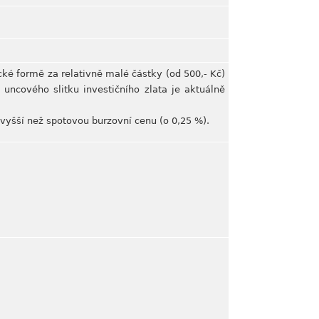
cké formě za relativně malé částky (od 500,- Kč)
uncového slitku investičního zlata je aktuálně
vyšší než spotovou burzovní cenu (o 0,25 %).