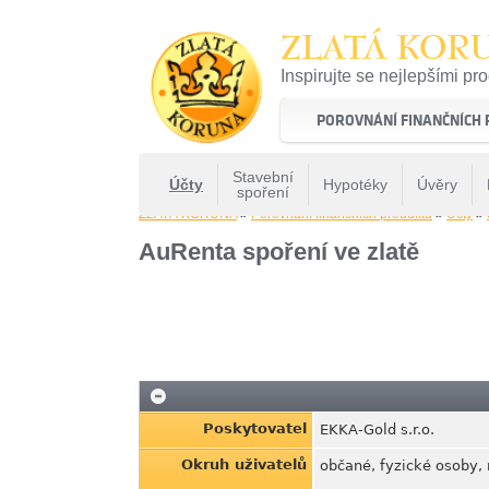
ZLATÁ KOR
Inspirujte se nejlepšími pr
22 let tradice a kvality na 
POROVNÁNÍ FINANČNÍCH
Stavební
Účty
Hypotéky
Úvěry
spoření
ZLATÁ KORUNA
»
Porovnání finančních produktů
»
Účty
»
AuRenta spoření ve zlatě
Poskytovatel
EKKA-Gold s.r.o.
Okruh uživatelů
občané, fyzické osoby, 