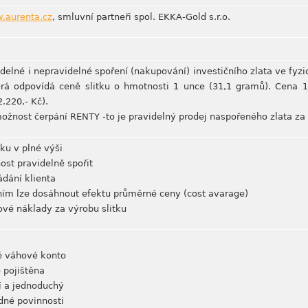
.aurenta.cz
, smluvní partneři spol. EKKA-Gold s.r.o.
elné i nepravidelné spoření (nakupování) investičního zlata ve fyzi
á odpovídá ceně slitku o hmotnosti 1 unce (31,1 gramů). Cena 1 
.220,- Kč).
ožnost čerpání RENTY -to je pravidelný prodej naspořeného zlata za 
ku v plné výši
ost pravidelně spořit
ádání klienta
ím lze dosáhnout efektu průměrné ceny (cost avarage)
lové náklady za výrobu slitku
né váhové konto
 pojištěna
í a jednoduchý
dné povinnosti