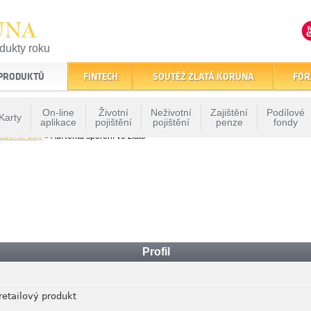
UNA
odukty roku
finančním trhu
 PRODUKTŮ
FINTECH
SOUTĚŽ ZLATÁ KORUNA
FÓR
On-line
Životní
Neživotní
Zajištění
Podílové
Karty
aplikace
pojištění
pojištění
penze
fondy
Spořící účty
» AuRenta spoření ve zlatě
Profil
retailový produkt