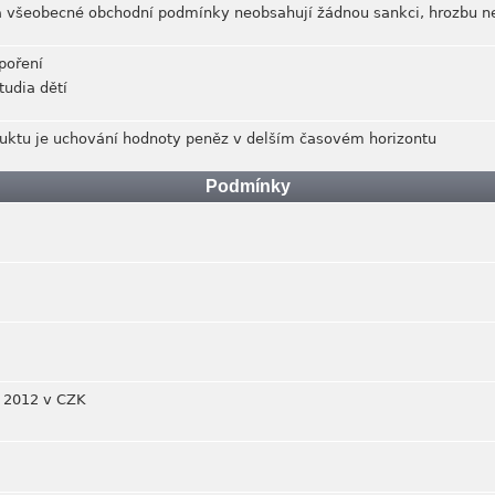
 všeobecné obchodní podmínky neobsahují žádnou sankci, hrozbu n
spoření
tudia dětí
ktu je uchování hodnoty peněz v delším časovém horizontu
Podmínky
k 2012 v CZK