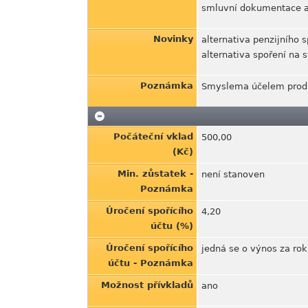
smluvní dokumentace a
Novinky
alternativa penzijního 
alternativa spoření na s
Poznámka
Smyslema účelem produ
Počáteční vklad
500,00
(Kč)
Min. zůstatek -
není stanoven
Poznámka
Úročení spořícího
4,20
účtu (%)
Úročení spořícího
jedná se o výnos za ro
účtu - Poznámka
Možnost přívkladů
ano