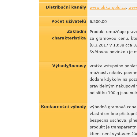
Distribuční kanály
www.ekka-gold.cz
,
www
Počet uživatelů
6.500,00
Základní
Produkt umožňuje pravid
charakteristika
za gramovou cenu, kter
(8.3.2017 v 13:38 cca 32
Světovou novinkou je m
Výhody/bonusy
vratka vstupního poplat
možnost, nikoliv povinn
dodání kdykoliv na pož
pravidelným nakupován
od slitku 100 g jsou nu
Konkurenční výhody
výhodná gramová cena
vlastní on-line přístup
bezpečná úschova, plně
produkt je transparentn
klient není vystaven žá