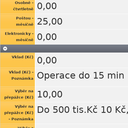
Osobně -
0,00
čtvrtletně
Poštou -
25,00
měsíčně
Elektronicky -
0,00
měsíčně
Vklad (Kč)
0,00
Vklad (Kč) -
Operace do 15 min
Poznámka
Výběr na
10,00
přepážce (Kč)
Výběr na
Do 500 tis.Kč 10 Kč,
přepážce (Kč)
- Poznámka