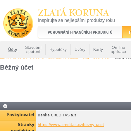
ZLATÁ KORUNA
Inspirujte se nejlepšími produkty roku
22 let tradice a kvality na finančním trhu
POROVNÁNÍ FINANČNÍCH PRODUKTŮ
F
Stavební
On-line
Účty
Hypotéky
Úvěry
Karty
spoření
aplikace
ZLATÁ KORUNA
»
Porovnání finančních produktů
»
Účty
»
Běžné účty
» Běžný úče
Běžný účet
Poskytovatel
Banka CREDITAS a.s.
Stránky
https://www.creditas.cz/bezny-ucet
produktu u