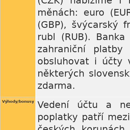
(CZK) nabízíme i 
měnách: euro (EUR)
(GBP), švýcarský f
rubl (RUB). Banka 
zahraniční platb
obsluhovat i účty 
některých slovensk
zdarma.
Výhody/bonusy
Vedení účtu a nej
poplatky patří mezi
českých korunách 