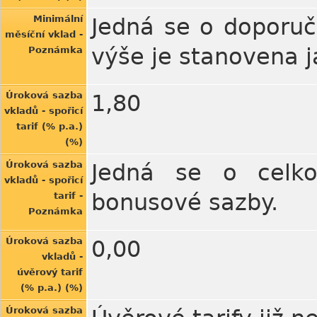
Minimální
Jedná se o doporuč
měsíční vklad -
výše je stanovena 
Poznámka
Úroková sazba
1,80
vkladů - spořicí
tarif (% p.a.)
(%)
Úroková sazba
Jedná se o celko
vkladů - spořicí
bonusové sazby.
tarif -
Poznámka
Úroková sazba
0,00
vkladů -
úvěrový tarif
(% p.a.) (%)
Úroková sazba