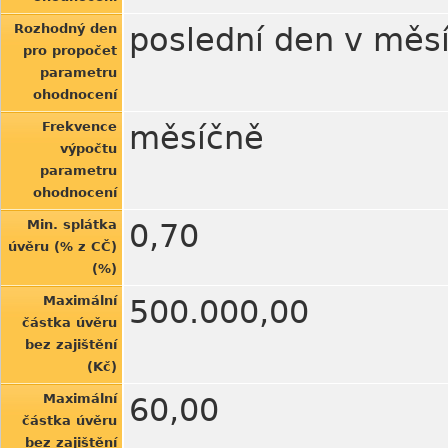
Rozhodný den
poslední den v měsí
pro propočet
parametru
ohodnocení
Frekvence
měsíčně
výpočtu
parametru
ohodnocení
Min. splátka
0,70
úvěru (% z CČ)
(%)
Maximální
500.000,00
částka úvěru
bez zajištění
(Kč)
Maximální
60,00
částka úvěru
bez zajištění