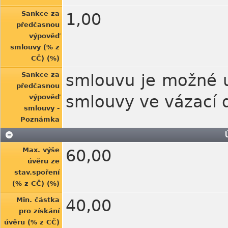
Sankce za
1,00
předčasnou
výpověď
smlouvy (% z
CČ) (%)
Sankce za
smlouvu je možné uk
předčasnou
smlouvy ve vázací 
výpověď
smlouvy -
Poznámka
Max. výše
60,00
úvěru ze
stav.spoření
(% z CČ) (%)
Min. částka
40,00
pro získání
úvěru (% z CČ)