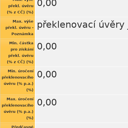
0,00
překl. úvěru
(% z CČ) (%)
Max. výše
překlenovací úvěry 
překl. úvěru -
Poznámka
Min. částka
0,00
pro získání
překl. úvěru
(% z CČ) (%)
Min. úročení
0,00
překlenovacího
úvěru (% p.a.)
(%)
Max. úročení
0,00
překlenovacího
úvěru (% p.a.)
(%)
Předčasné