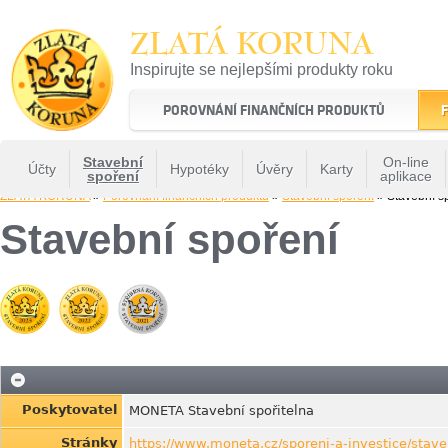
ZLATÁ KORUNA
Inspirujte se nejlepšími produkty roku
22 let tradice a kvality na finančním trhu
POROVNÁNÍ FINANČNÍCH PRODUKTŮ
F
Stavební
On-line
Účty
Hypotéky
Úvěry
Karty
spoření
aplikace
ZLATÁ KORUNA
»
Porovnání finančních produktů
»
Stavební spoření
» Stavební s
Stavební spoření
Poskytovatel
MONETA Stavební spořitelna
Stránky
https://www.moneta.cz/sporeni-a-investice/stave