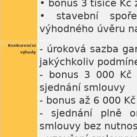
• bonus 3 tisíce Kč
• stavební spoře
výhodného úvěru na
Konkurenční
- úroková sazba ga
výhody
jakýchkoliv podmín
- bonus 3 000 Kč 
sjednání smlouvy
- bonus až 6 000 Kč 
- sjednání plně o
smlouvy bez nutnos