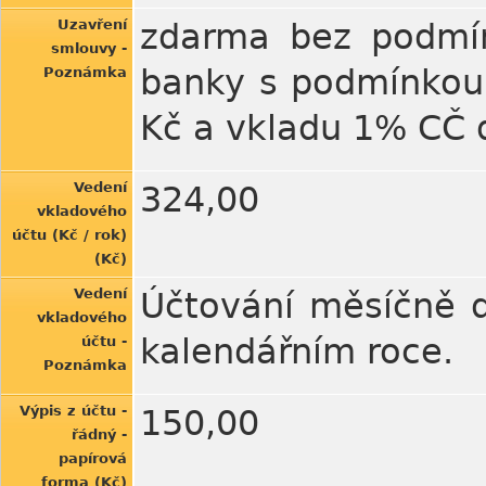
Uzavření
zdarma bez podmín
smlouvy -
banky s podmínkou c
Poznámka
Kč a vkladu 1% CČ 
Vedení
324,00
vkladového
účtu (Kč / rok)
(Kč)
Vedení
Účtování měsíčně d
vkladového
kalendářním roce.
účtu -
Poznámka
Výpis z účtu -
150,00
řádný -
papírová
forma (Kč)