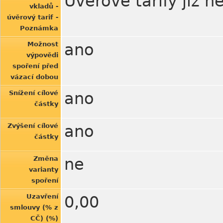
Úvěrové tarify již 
vkladů -
úvěrový tarif -
Poznámka
Možnost
ano
výpovědi
spoření před
vázací dobou
Snížení cílové
ano
částky
Zvýšení cílové
ano
částky
Změna
ne
varianty
spoření
Uzavření
0,00
smlouvy (% z
CČ) (%)