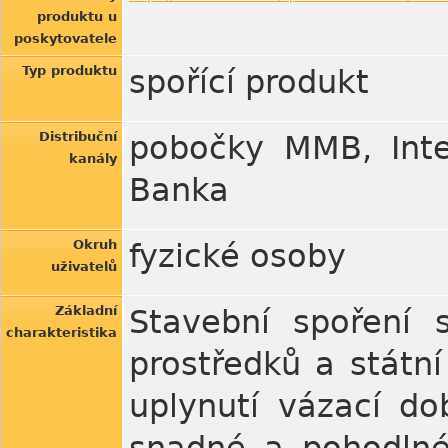
produktu u
poskytovatele
Typ produktu
spořící produkt
Distribuční
pobočky MMB, Inte
kanály
Banka
Okruh
fyzické osoby
uživatelů
Základní
Stavební spoření 
charakteristika
prostředků a státn
uplynutí vázací do