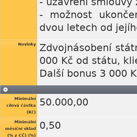
- uzavření smlouvy
- možnost ukončen
dvou letech od její
Novinky
Zdvojnásobení státn
000 Kč od státu, kli
Další bonus 3 000 K
Minimální
50.000,00
cílová částka
(Kč)
Minimální
0,50
měsíční vklad
(% z CČ) (%)