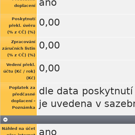
ano
doplacení
Poskytnutí
0,00
překl. úvěru
(% z CČ) (%)
Zpracování
0,00
záručních listin
(% z CČ) (%)
Vedení překl.
0,00
účtu (Kč / rok)
(Kč)
Poplatek za
dle data poskytnutí
předčasné
je uvedena v sazeb
doplacení -
Poznámka
Náhled na účet
ano