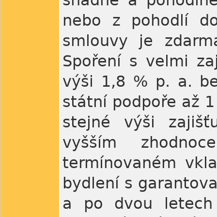
snadné a pohodlné
nebo z pohodlí do
smlouvy je zdarma
Spoření s velmi z
výši 1,8 % p. a. b
státní podpoře až 1
stejné výši zajiš
vyšším zhodnoc
termínovaném vkla
bydlení s garantova
a po dvou letech 