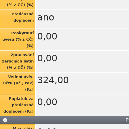
(% z CČ) (%)
Předčasné
ano
doplacení
Poskytnutí
0,00
úvěru (% z CČ)
(%)
Zpracování
0,00
záručních listin
(% z CČ) (%)
Vedení úvěr.
324,00
účtu (Kč / rok)
(Kč)
Poplatek za
0,00
předčasné
doplacení (Kč)
P
Max. výše