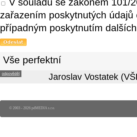
V souladu se zákonem 101/20
zařazením poskytnutých údajů 
případným poskytnutím dalších 
Vše perfektní
odpovědět
Jaroslav Vostatek (VŠ
© 2003 - 2026 pdMEDIA s.r.o.