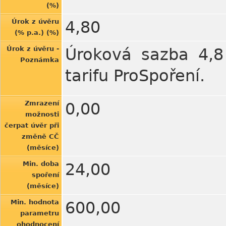
(%)
Úrok z úvěru
4,80
(% p.a.) (%)
Úrok z úvěru -
Úroková sazba 4,8 
Poznámka
tarifu ProSpoření.
Zmrazení
0,00
možnosti
čerpat úvěr při
změně CČ
(měsíce)
Min. doba
24,00
spoření
(měsíce)
Min. hodnota
600,00
parametru
ohodnocení