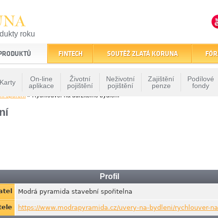
UNA
odukty roku
finančním trhu
 PRODUKTŮ
FINTECH
SOUTĚŽ ZLATÁ KORUNA
FÓR
On-line
Životní
Neživotní
Zajištění
Podílové
Karty
aplikace
pojištění
pojištění
penze
fondy
ní spoření
» Rychloúvěr na udržitelné bydlení
ní
Profil
atel
Modrá pyramida stavební spořitelna
tele
https://www.modrapyramida.cz/uvery-na-bydleni/rychlouver-na-