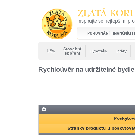
ZLATÁ KOR
Inspirujte se nejlepšími pr
22 let tradice a kvality na 
POROVNÁNÍ FINANČNÍCH
Stavební
Účty
Hypotéky
Úvěry
spoření
ZLATÁ KORUNA
»
Porovnání finančních produktů
»
Staveb
Rychloúvěr na udržitelné bydle
Poskytov
Stránky produktu u poskytova