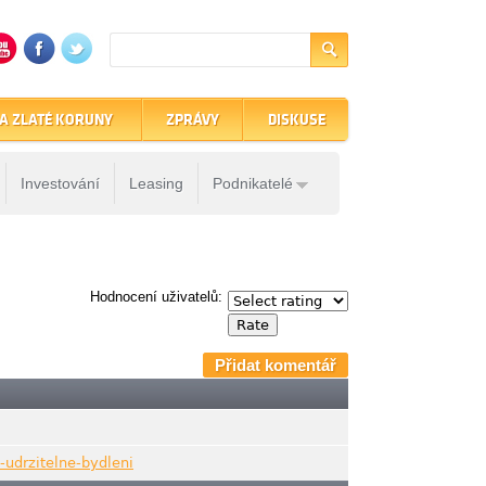
A ZLATÉ KORUNY
ZPRÁVY
DISKUSE
Investování
Leasing
Podnikatelé
Hodnocení uživatelů:
Přidat komentář
udrzitelne-bydleni