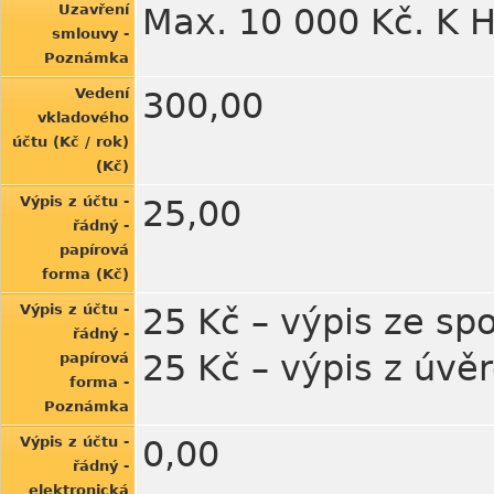
Uzavření
Max. 10 000 Kč. K
smlouvy -
Poznámka
Vedení
300,00
vkladového
účtu (Kč / rok)
(Kč)
Výpis z účtu -
25,00
řádný -
papírová
forma (Kč)
Výpis z účtu -
25 Kč – výpis ze spo
řádný -
25 Kč – výpis z úvě
papírová
forma -
Poznámka
Výpis z účtu -
0,00
řádný -
elektronická