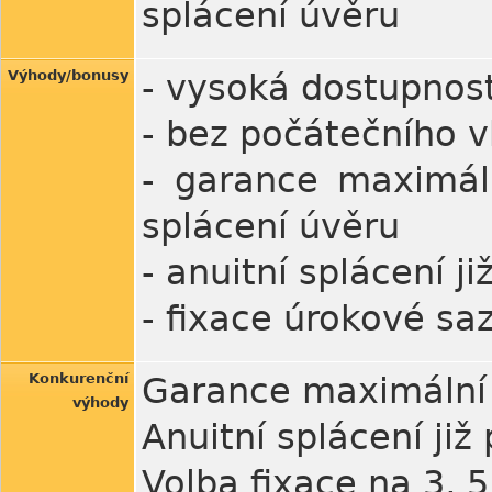
splácení úvěru
Výhody/bonusy
- vysoká dostupnos
- bez počátečního 
- garance maximál
splácení úvěru
- anuitní splácení 
- fixace úrokové saz
Konkurenční
Garance maximální 
výhody
Anuitní splácení ji
Volba fixace na 3, 5