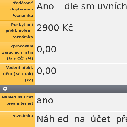
Předčasné
Ano – dle smluvníc
doplacení -
Poznámka
Poskytnutí
2900 Kč
překl. úvěru -
Poznámka
Zpracování
0,00
záručních listin
(% z CČ) (%)
Vedení překl.
0,00
účtu (Kč / rok)
(Kč)
Náhled na účet
ano
přes internet
Poznámka
Náhled na účet př