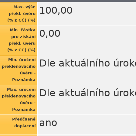
Max. výše
100,00
překl. úvěru
(% z CČ) (%)
Min. částka
0,00
pro získání
překl. úvěru
(% z CČ) (%)
Min. úročení
Dle aktuálního úrok
překlenovacího
úvěru -
Poznámka
Max. úročení
Dle aktuálního úrok
překlenovacího
úvěru -
Poznámka
Předčasné
ano
doplacení