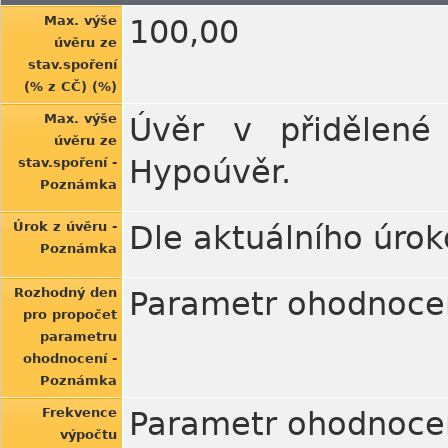
Max. výše
100,00
úvěru ze
stav.spoření
(% z CČ) (%)
Max. výše
Úvěr v přidělené 
úvěru ze
Hypoúvěr.
stav.spoření -
Poznámka
Úrok z úvěru -
Dle aktuálního úrok
Poznámka
Rozhodný den
Parametr ohodnocen
pro propočet
parametru
ohodnocení -
Poznámka
Frekvence
Parametr ohodnocen
výpočtu