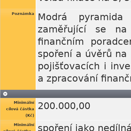
Poznámka
Modrá pyramida 
zaměřující se na
finančním poradce
spoření a úvěrů na 
pojišťovacích i inv
a zpracování finan
Minimální
200.000,00
cílová částka
(Kč)
Minimální
spoření jako nedíl