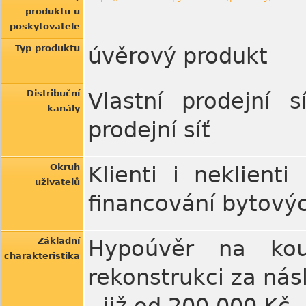
produktu u
poskytovatele
Typ produktu
úvěrový produkt
Distribuční
Vlastní prodejní 
kanály
prodejní síť
Okruh
Klienti i neklienti
uživatelů
financování bytový
Základní
Hypoúvěr na koup
charakteristika
rekonstrukci za nás