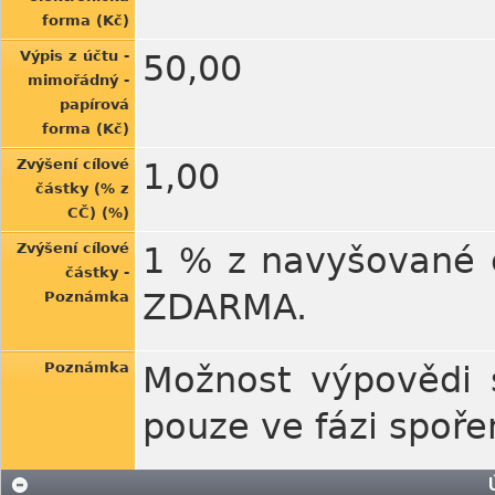
forma (Kč)
Výpis z účtu -
50,00
mimořádný -
papírová
forma (Kč)
Zvýšení cílové
1,00
částky (% z
CČ) (%)
Zvýšení cílové
1 % z navyšované 
částky -
ZDARMA.
Poznámka
Poznámka
Možnost výpovědi 
pouze ve fázi spoře