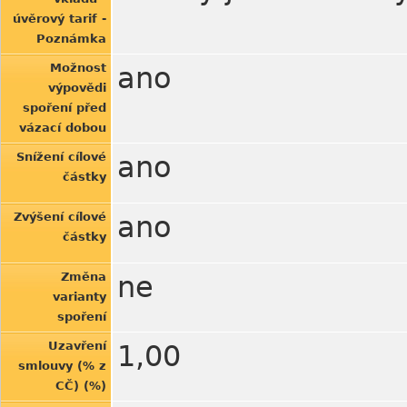
úvěrový tarif -
Poznámka
Možnost
ano
výpovědi
spoření před
vázací dobou
Snížení cílové
ano
částky
Zvýšení cílové
ano
částky
Změna
ne
varianty
spoření
Uzavření
1,00
smlouvy (% z
CČ) (%)