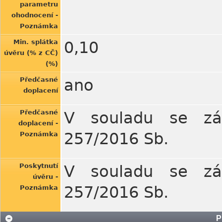
parametru
ohodnocení -
Poznámka
Min. splátka
0,10
úvěru (% z CČ)
(%)
Předčasné
ano
doplacení
Předčasné
V souladu se zá
doplacení -
257/2016 Sb.
Poznámka
Poskytnutí
V souladu se zá
úvěru -
257/2016 Sb.
Poznámka
P