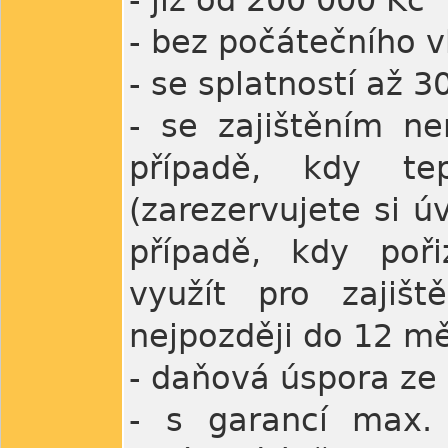
- již od 200 000 Kč
- bez počátečního 
- se splatností až 3
- se zajištěním ne
případě, kdy tep
(zarezervujete si 
případě, kdy poř
využít pro zajišt
nejpozději do 12 mě
- daňová úspora ze
- s garancí max.