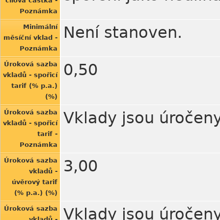
cílová částka -
Poznámka
Minimální
Není stanoven.
měsíční vklad -
Poznámka
Úroková sazba
0,50
vkladů - spořicí
tarif (% p.a.)
(%)
Úroková sazba
Vklady jsou úročeny 
vkladů - spořicí
tarif -
Poznámka
Úroková sazba
3,00
vkladů -
úvěrový tarif
(% p.a.) (%)
Úroková sazba
Vklady jsou úročeny 
vkladů -