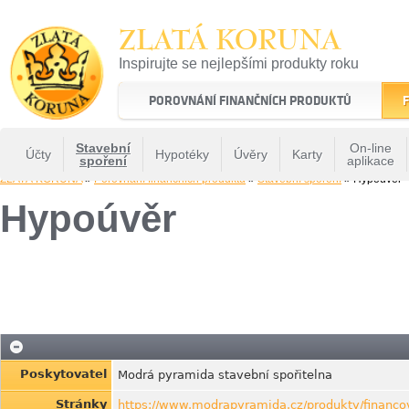
ZLATÁ KORUNA
Inspirujte se nejlepšími produkty roku
22 let tradice a kvality na finančním trhu
POROVNÁNÍ FINANČNÍCH PRODUKTŮ
F
Stavební
On-line
Účty
Hypotéky
Úvěry
Karty
spoření
aplikace
ZLATÁ KORUNA
»
Porovnání finančních produktů
»
Stavební spoření
» Hypoúvěr
Hypoúvěr
Poskytovatel
Modrá pyramida stavební spořitelna
Stránky
https://www.modrapyramida.cz/produkty/financo