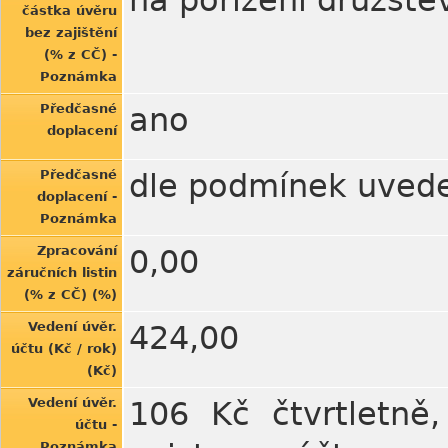
na pořízení družste
částka úvěru
bez zajištění
(% z CČ) -
Poznámka
Předčasné
ano
doplacení
Předčasné
dle podmínek uvede
doplacení -
Poznámka
Zpracování
0,00
záručních listin
(% z CČ) (%)
Vedení úvěr.
424,00
účtu (Kč / rok)
(Kč)
Vedení úvěr.
106 Kč čtvrtletně
účtu -
Poznámka