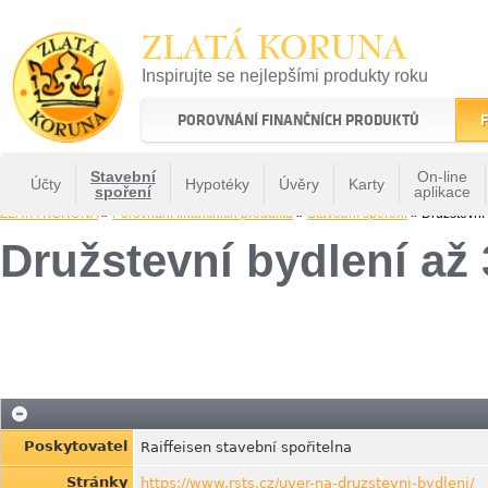
ZLATÁ KORUNA
Inspirujte se nejlepšími produkty roku
22 let tradice a kvality na finančním trhu
POROVNÁNÍ FINANČNÍCH PRODUKTŮ
F
Stavební
On-line
Účty
Hypotéky
Úvěry
Karty
spoření
aplikace
ZLATÁ KORUNA
»
Porovnání finančních produktů
»
Stavební spoření
» Družstevní 
Družstevní bydlení až 3
Poskytovatel
Raiffeisen stavební spořitelna
Stránky
https://www.rsts.cz/uver-na-druzstevni-bydleni/