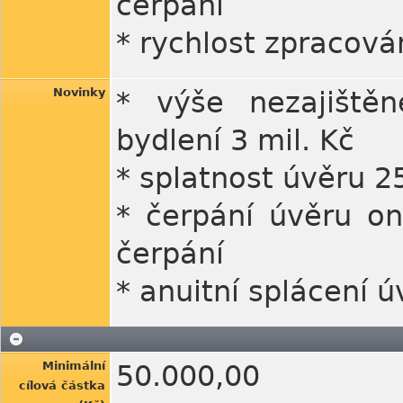
čerpání
* rychlost zpracová
Novinky
* výše nezajištěn
bydlení 3 mil. Kč
* splatnost úvěru 25
* čerpání úvěru o
čerpání
* anuitní splácení ú
Minimální
50.000,00
cílová částka