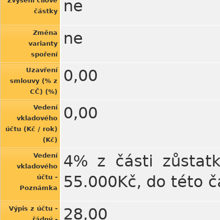
Zvýšení cílové
ne
částky
Změna
ne
varianty
spoření
Uzavření
0,00
smlouvy (% z
CČ) (%)
Vedení
0,00
vkladového
účtu (Kč / rok)
(Kč)
Vedení
4% z části zůstatk
vkladového
55.000Kč, do této 
účtu -
Poznámka
Výpis z účtu -
28,00
řádný -