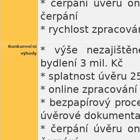
* čerpání úvěru o
čerpání
* rychlost zpracová
Konkurenční
* výše nezajištěn
výhody
bydlení 3 mil. Kč
* splatnost úvěru 25
* online zpracování
* bezpapírový proc
úvěrové dokumenta
* čerpání úvěru o