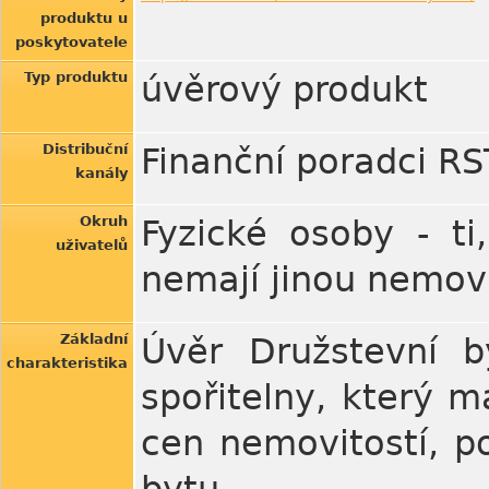
produktu u
poskytovatele
Typ produktu
úvěrový produkt
Distribuční
Finanční poradci RST
kanály
Okruh
Fyzické osoby - ti,
uživatelů
nemají jinou nemov
Základní
Úvěr Družstevní by
charakteristika
spořitelny, který 
cen nemovitostí, p