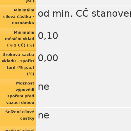
(Kč)
Minimální
od min. CČ stanov
cílová částka -
Poznámka
Minimální
0,10
měsíční vklad
(% z CČ) (%)
Úroková sazba
0,00
vkladů - spořicí
tarif (% p.a.)
(%)
Možnost
ne
výpovědi
spoření před
vázací dobou
Snížení cílové
ne
částky