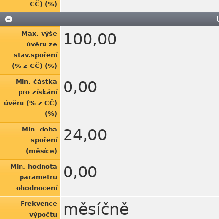
CČ) (%)
Max. výše
100,00
úvěru ze
stav.spoření
(% z CČ) (%)
Min. částka
0,00
pro získání
úvěru (% z CČ)
(%)
Min. doba
24,00
spoření
(měsíce)
Min. hodnota
0,00
parametru
ohodnocení
Frekvence
měsíčně
výpočtu