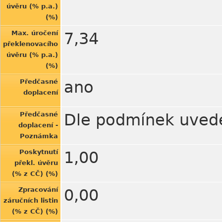
úvěru (% p.a.)
(%)
Max. úročení
7,34
překlenovacího
úvěru (% p.a.)
(%)
Předčasné
ano
doplacení
Předčasné
Dle podmínek uved
doplacení -
Poznámka
Poskytnutí
1,00
překl. úvěru
(% z CČ) (%)
Zpracování
0,00
záručních listin
(% z CČ) (%)