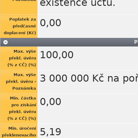
existence účtu.
Poplatek za
0,00
předčasné
doplacení (Kč)
P
Max. výše
100,00
překl. úvěru
(% z CČ) (%)
Max. výše
3 000 000 Kč na poř
překl. úvěru -
Poznámka
Min. částka
0,00
pro získání
překl. úvěru
(% z CČ) (%)
Min. úročení
5,19
překlenovacího