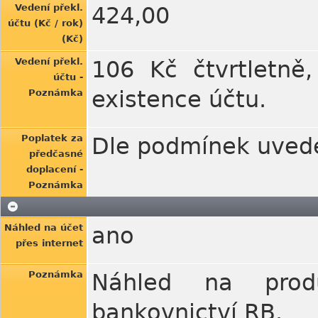
Vedení překl.
424,00
účtu (Kč / rok)
(Kč)
Vedení překl.
106 Kč čtvrtletně
účtu -
existence účtu.
Poznámka
Poplatek za
Dle podmínek uved
předčasné
doplacení -
Poznámka
Náhled na účet
ano
přes internet
Poznámka
Náhled na prod
bankovnictví RB.