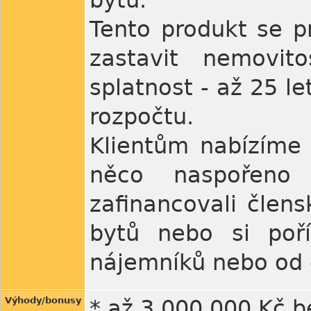
bytu.
Tento produkt se pr
zastavit nemovit
splatnost - až 25 le
rozpočtu.
Klientům nabízíme 
něco naspořeno 
zafinancovali člen
bytů nebo si poříd
nájemníků nebo od 
Výhody/bonusy
* až 3 000 000 Kč b