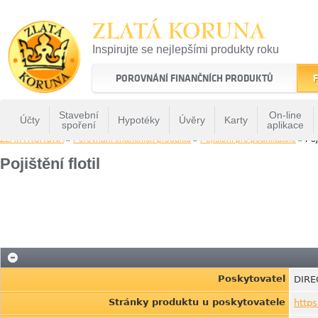
ZLATÁ KORUNA
Inspirujte se nejlepšími produkty roku
22 let tradice a kvality na finančním trhu
POROVNÁNÍ FINANČNÍCH PRODUKTŮ
F
Stavební
On-line
Účty
Hypotéky
Úvěry
Karty
spoření
aplikace
ZLATÁ KORUNA
»
Porovnání finančních produktů
»
Pojištění pro podnikatele
» Poji
Pojištění flotil
Poskytovatel
DIRE
Stránky produktu u poskytovatele
https