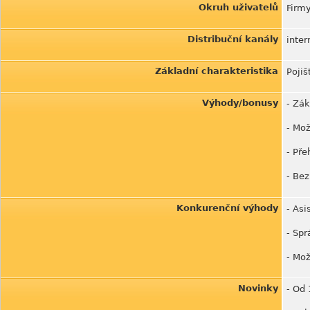
Okruh uživatelů
Firm
Distribuční kanály
inter
Základní charakteristika
Pojiš
Výhody/bonusy
- Zák
- Mož
- Pře
- Bez
Konkurenční výhody
- Asi
- Spr
- Mož
Novinky
- Od 