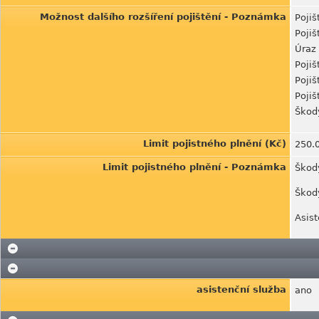
Možnost dalšího rozšíření pojištění - Poznámka
Pojiš
Pojiš
Úraz 
Pojiš
Pojiš
Pojiš
Škody
Limit pojistného plnění (Kč)
250.
Limit pojistného plnění - Poznámka
Škod
Škody
Asist
asistenční služba
ano