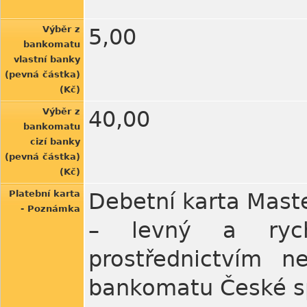
Výběr z
5,00
bankomatu
vlastní banky
(pevná částka)
(Kč)
Výběr z
40,00
bankomatu
cizí banky
(pevná částka)
(Kč)
Platební karta
Debetní karta Mast
- Poznámka
– levný a rych
prostřednictvím n
bankomatu České sp