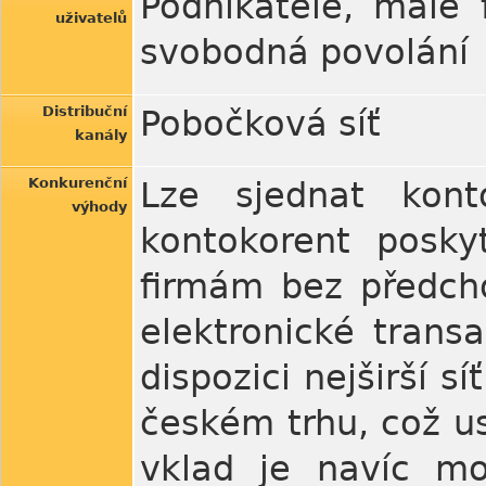
Podnikatele, malé
uživatelů
svobodná povolání
Distribuční
Pobočková síť
kanály
Konkurenční
Lze sjednat kon
výhody
kontokorent posky
firmám bez předcho
elektronické trans
dispozici nejširší 
českém trhu, což us
vklad je navíc mo