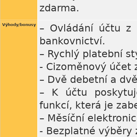
zdarma.
Výhody/bonusy
– Ovládání účtu z 
bankovnictví.
– Rychlý platební st
- Cizoměnový účet 
– Dvě debetní a dvě
– K účtu poskytu
funkcí, která je za
– Měsíční elektroni
- Bezplatné výběry