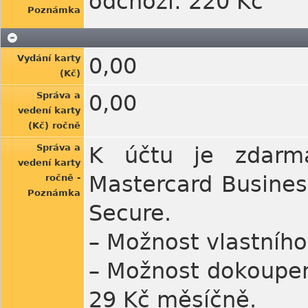
odchozí: 220 Kč
Poznámka
Vydání karty
0,00
(Kč)
Správa a
0,00
vedení karty
(Kč) ročně
Správa a
K účtu je zdarma
vedení karty
Mastercard Busines
ročně -
Poznámka
Secure.
– Možnost vlastního
– Možnost dokoupení
29 Kč měsíčně.