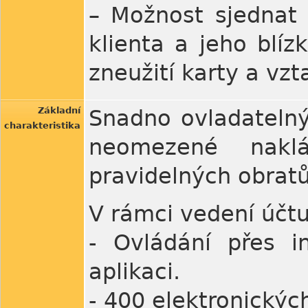
– Možnost sjednat 
klienta a jeho blí
zneužití karty a vzt
Základní
Snadno ovladatelný
charakteristika
neomezené naklá
pravidelných obrat
V rámci vedení účtu
- Ovládání přes i
aplikaci.
- 400 elektronický