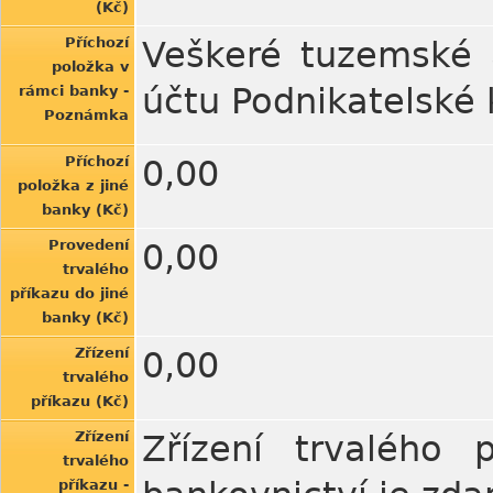
(Kč)
Příchozí
Veškeré tuzemské a
položka v
účtu Podnikatelské
rámci banky -
Poznámka
Příchozí
0,00
položka z jiné
banky (Kč)
Provedení
0,00
trvalého
příkazu do jiné
banky (Kč)
Zřízení
0,00
trvalého
příkazu (Kč)
Zřízení
Zřízení trvalého p
trvalého
příkazu -