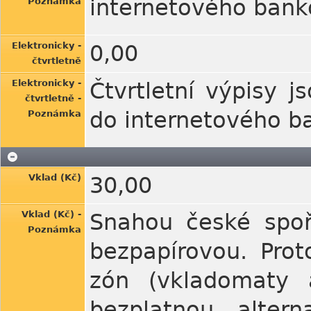
internetového banko
Poznámka
Elektronicky -
0,00
čtvrtletně
Elektronicky -
Čtvrtletní výpisy j
čtvrtletně -
do internetového ba
Poznámka
Vklad (Kč)
30,00
Vklad (Kč) -
Snahou české spoř
Poznámka
bezpapírovou. Prot
zón (vkladomaty a
bezplatnou alter