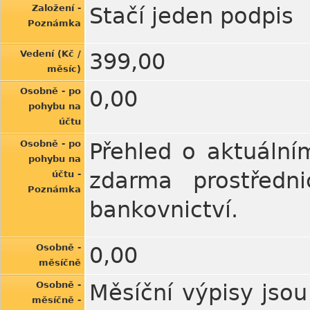
Založení -
Stačí jeden podpis
Poznámka
Vedení (Kč /
399,00
měsíc)
Osobně - po
0,00
pohybu na
účtu
Osobně - po
Přehled o aktuální
pohybu na
zdarma prostředni
účtu -
Poznámka
bankovnictví.
Osobně -
0,00
měsíčně
Osobně -
Měsíční výpisy jsou
měsíčně -