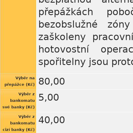
přepážkách poboč
bezobslužné zóny
zaškoleny pracovn
hotovostní oper
spořitelny jsou pro
Výběr na
80,00
přepážce (Kč)
Výběr z
5,00
bankomatu
své banky (Kč)
Výběr z
40,00
bankomatu
cizí banky (Kč)