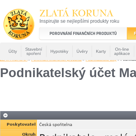
ZLATÁ KORUNA
Inspirujte se nejlepšími produkty roku
22 let tradice a kvality na finančním trhu
POROVNÁNÍ FINANČNÍCH PRODUKTŮ
F
Stavební
On-line
Účty
Hypotéky
Úvěry
Karty
spoření
aplikace
ZLATÁ KORUNA
»
Porovnání finančních produktů
»
Podnikatelské účty
» Podnikate
Podnikatelský účet Ma
Poskytovatel
Česká spořitelna
Okruh