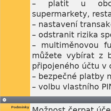
– platit u obch
supermarkety, resta
– nastavení transak
– odstranit rizika s
– multiměnovou fu
můžete vybírat z 
připojeného účtu v 
– bezpečné platby n
– volbu vlastního PI
Podmínky
Možnost čerpat úče