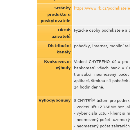
Stránky
https://www.rb.cz/podnikatele
produktu u
poskytovatele
Okruh
Fyzické osoby podnikatelé a 
uživatelů
Distribuční
pobočky, internet, mobilní tel
kanály
Konkurenční
Vedení CHYTRÉHO účtu pro p
výhody
bankomatů všech bank v ČR 
transakcí, neomezený počet
aplikací, širokou síť poboče
24 hodin denně.
Výhody/bonusy
S CHYTRÝM účtem pro podnika
- vedení účtu ZDARMA bez ja
- výběr čísla účtu - klient si
- neomezený počet tuzemskýc
- neomezený počet zahraničn