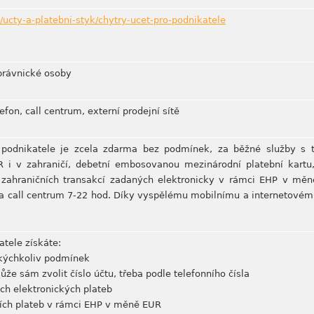
/ucty-a-platebni-styk/chytry-ucet-pro-podnikatele
právnické osoby
efon, call centrum, externí prodejní sítě
odnikatele je zcela zdarma bez podmínek, za běžné služby s tí
i v zahraničí, debetní embosovanou mezinárodní platební kartu
 zahraničních transakcí zadaných elektronicky v rámci EHP v měn
k a call centrum 7-22 hod. Díky vyspělému mobilnímu a internetovém
tele získáte:
kýchkoliv podmínek
 může sám zvolit číslo účtu, třeba podle telefonního čísla
h elektronických plateb
ích plateb v rámci EHP v měně EUR