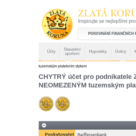
ZLATÁ KOR
Inspirujte se nejlepšími pr
22 let tradice a kvality na 
POROVNÁNÍ FINANČNÍCH
Stavební
Účty
Hypotéky
Úvěry
spoření
ZLATÁ KORUNA
»
Porovnání finančních produktů
»
Podnik
tuzemským platebním stykem
CHYTRÝ účet pro podnikatel
NEOMEZENÝM tuzemským plat
Poskytovatel
Raiffeisenbank