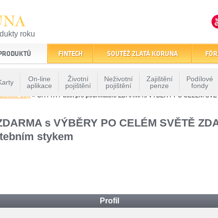
UNA
odukty roku
finančním trhu
 PRODUKTŮ
FINTECH
SOUTĚŽ ZLATÁ KORUNA
FÓR
On-line
Životní
Neživotní
Zajištění
Podílové
Karty
aplikace
pojištění
pojištění
penze
fondy
atelské účty
» CHYTRÝ účet pro podnikatele ZDARMA s VÝBĚRY PO CELÉM SVĚ
e ZDARMA s VÝBĚRY PO CELÉM SVĚTĚ ZDAR
ebním stykem
Profil