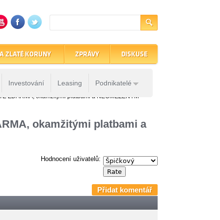
A ZLATÉ KORUNY
ZPRÁVY
DISKUSE
Investování
Leasing
Podnikatelé
TĚ ZDARMA, okamžitými platbami a NEOMEZENÝM
MA, okamžitými platbami a
Hodnocení uživatelů:
Přidat komentář