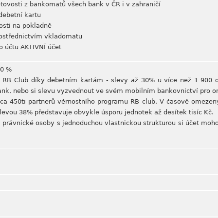
ovosti z bankomatů všech bank v ČR i v zahraničí
ebetní kartu
osti na pokladně
ostřednictvím vkladomatu
o účtu AKTIVNÍ účet
10 %
rů RB Club díky debetním kartám - slevy až 30% u více než 1 900 o
bank, nebo si slevu vyzvednout ve svém mobilním bankovnictví pro o
ca 450ti partnerů věrnostního programu RB club. V časově omezen
levou 38% představuje obvykle úsporu jednotek až desítek tisíc Kč.
a právnické osoby s jednoduchou vlastnickou strukturou si účet moh