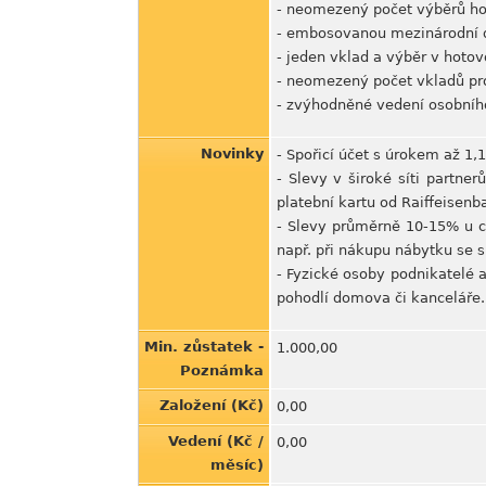
- neomezený počet výběrů hot
- embosovanou mezinárodní d
- jeden vklad a výběr v hotov
- neomezený počet vkladů pr
- zvýhodněné vedení osobníh
Novinky
- Spořicí účet s úrokem až 1,
- Slevy v široké síti partne
platební kartu od Raiffeisen
- Slevy průměrně 10-15% u c
např. při nákupu nábytku se s
- Fyzické osoby podnikatelé 
pohodlí domova či kanceláře.
Min. zůstatek -
1.000,00
Poznámka
Založení (Kč)
0,00
Vedení (Kč /
0,00
měsíc)