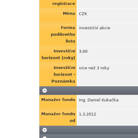
registrace
Měna
CZK
Forma
investiční akcie
podílového
listu
Investiční
3,00
horizont (roky)
Investiční
více než 3 roky
horizont -
Poznámka
Manažer fondu
Ing. Daniel Kukačka
Manažer fondu
1.3.2012
od