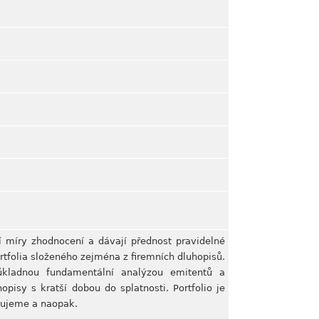
ší míry zhodnocení a dávají přednost pravidelné
rtfolia složeného zejména z firemních dluhopisů.
důkladnou fundamentální analýzou emitentů a
isy s kratší dobou do splatnosti. Portfolio je
pujeme a naopak.