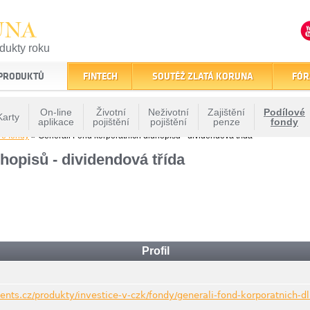
UNA
odukty roku
finančním trhu
 PRODUKTŮ
FINTECH
SOUTĚŽ ZLATÁ KORUNA
FÓR
On-line
Životní
Neživotní
Zajištění
Podílové
Karty
aplikace
pojištění
pojištění
penze
fondy
vé fondy
» Generali Fond korporátních dluhopisů - dividendová třída
hopisů - dividendová třída
Profil
ents.cz/produkty/investice-v-czk/fondy/generali-fond-korporatnich-d