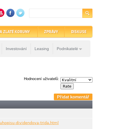
A ZLATÉ KORUNY
ZPRÁVY
DISKUSE
Investování
Leasing
Podnikatelé
Hodnocení uživatelů:
Přidat komentář
luhopisu-dividendova-trida.html