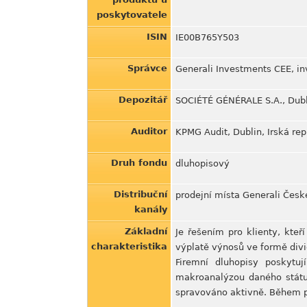
poskytovatele
ISIN
IE00B765Y503
Správce
Generali Investments CEE, inv
Depozitář
SOCIÉTÉ GÉNÉRALE S.A., Dubli
Auditor
KPMG Audit, Dublin, Irská rep
Druh fondu
dluhopisový
Distribuční
prodejní místa Generali Česk
kanály
Základní
Je řešením pro klienty, kteř
charakteristika
výplatě výnosů ve formě divi
Firemní dluhopisy poskytu
makroanalýzou daného státu,
spravováno aktivně. Během p