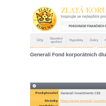
ZLATÁ KOR
Inspirujte se nejlepšími pr
22 let tradice a kvality na 
POROVNÁNÍ FINANČNÍCH
Stavební
Účty
Hypotéky
Úvěry
spoření
ZLATÁ KORUNA
»
Porovnání finančních produktů
»
Podílo
Generali Fond korporátních dlu
Poskytovatel
Generali Investments CEE
Stránky
https://www.generali-investm
produktu u