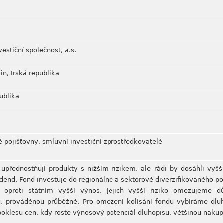
estiční společnost, a.s.
n, Irská republika
ublika
é pojišťovny, smluvní investiční zprostředkovatelé
í upřednostňují produkty s nižším rizikem, ale rádi by dosáhli vyš
dend. Fond investuje do regionálně a sektorově diverzifikovaného po
jí oproti státním vyšší výnos. Jejich vyšší riziko omezujeme 
 prováděnou průběžně. Pro omezení kolísání fondu vybíráme dluhop
oklesu cen, kdy roste výnosový potenciál dluhopisu, většinou naku