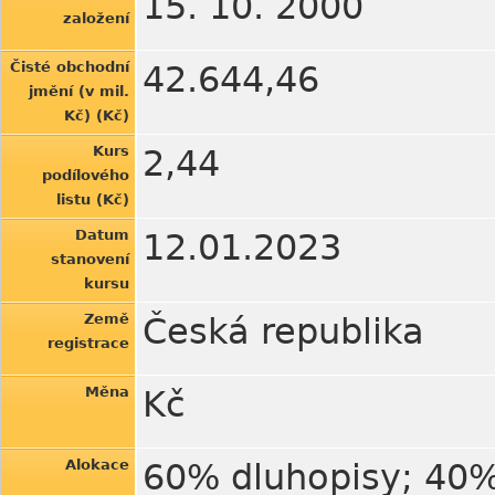
15. 10. 2000
založení
Čisté obchodní
42.644,46
jmění (v mil.
Kč) (Kč)
Kurs
2,44
podílového
listu (Kč)
Datum
12.01.2023
stanovení
kursu
Země
Česká republika
registrace
Měna
Kč
Alokace
60% dluhopisy; 40%