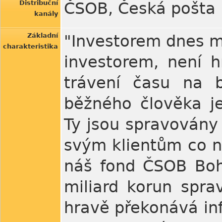
Distribuční
ČSOB, Česká pošta
kanály
Základní
"Investorem dnes mů
charakteristika
investorem, není h
trávení času na 
běžného člověka je
Ty jsou spravovány 
svým klientům co ne
náš fond ČSOB Boha
miliard korun spra
hravě překonává infl