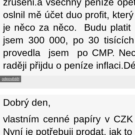
zruseni.a všechny peníze opět
oslnil mě účet duo profit, kte
je něco za něco. Budu platit 
jsem 300 000, po 30 tisícíc
provedla jsem po CMP. Nechc
raději přijdu o peníze inflaci.
odpovědět
Dobrý den,
vlastním cenné papíry v CZK
Nyní je potřebuji prodat, jak 