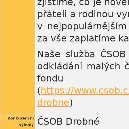
zjistíme, co je nov
přáteli a rodinou v
v nejpopulárnější
za vše zaplatíme ka
Naše služba ČSOB 
odkládání malých č
fondu Č
(
https://www.csob.cz
drobne
)
Konkurenční
ČSOB Drobné
výhody