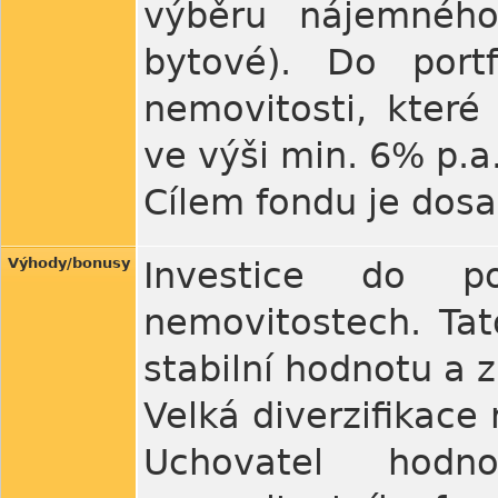
výběru nájemného 
bytové). Do port
nemovitosti, které
ve výši min. 6% p.a
Cílem fondu je dosa
Výhody/bonusy
Investice do po
nemovitostech. Tat
stabilní hodnotu a 
Velká diverzifikace
Uchovatel hodn