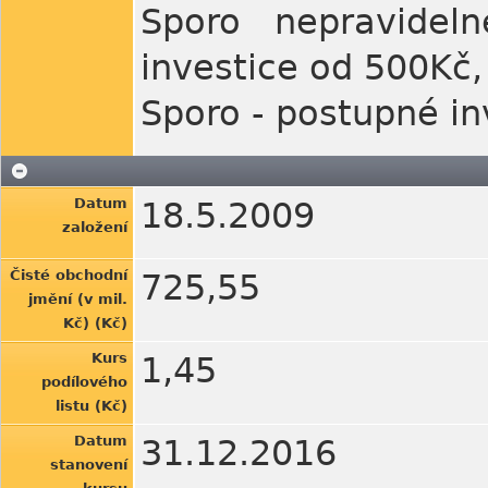
Sporo nepravidel
investice od 500Kč,
Sporo - postupné in
Datum
18.5.2009
založení
Čisté obchodní
725,55
jmění (v mil.
Kč) (Kč)
Kurs
1,45
podílového
listu (Kč)
Datum
31.12.2016
stanovení