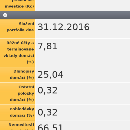
investice (Kč)
Složení
31.12.2016
portfolia dne
Běžné účty a
7,81
termínované
vklady domácí
(%)
Dluhopisy
25,04
domácí (%)
Ostatní
0,32
položky
domácí (%)
Pohledávky
0,32
domácí (%)
Nemovitosti
66,51