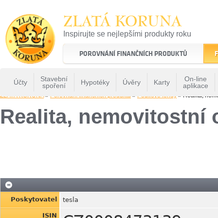
ZLATÁ KORUNA
Inspirujte se nejlepšími produkty roku
22 let tradice a kvality na finančním trhu
POROVNÁNÍ FINANČNÍCH PRODUKTŮ
F
Stavební
On-line
Účty
Hypotéky
Úvěry
Karty
spoření
aplikace
ZLATÁ KORUNA
»
Porovnání finančních produktů
»
Podílové fondy
» Realita, nemo
Realita, nemovitostní
Poskytovatel
tesla
ISIN