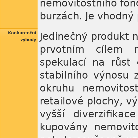
nemovitostního fon
burzách. Je vhodný 
Konkurenční
Jedinečný produkt na
výhody
prvotním cílem n
spekulací na růst 
stabilního výnosu 
okruhu nemovitost
retailové plochy, v
vyšší diverzifikac
kupovány nemovito