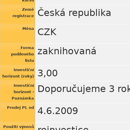
kursu
Země
Česká republika
registrace
Měna
CZK
Forma
zaknihovaná
podílového
listu
Investiční
3,00
horizont (roky)
Investiční
Doporučujeme 3 roky,
horizont -
Poznámka
Prodej PL od
4.6.2009
Použití výnosů