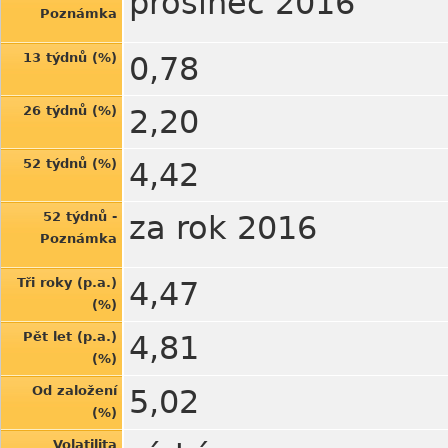
prosinec 2016
Poznámka
13 týdnů (%)
0,78
26 týdnů (%)
2,20
52 týdnů (%)
4,42
52 týdnů -
za rok 2016
Poznámka
Tři roky (p.a.)
4,47
(%)
Pět let (p.a.)
4,81
(%)
Od založení
5,02
(%)
Volatilita