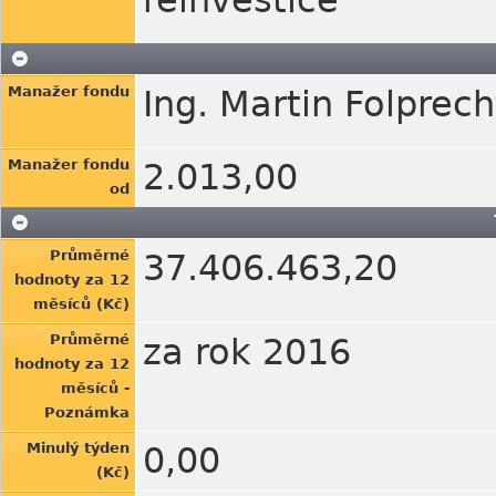
reinvestice
Manažer fondu
Ing. Martin Folprech
Manažer fondu
2.013,00
od
Průměrné
37.406.463,20
hodnoty za 12
měsíců (Kč)
Průměrné
za rok 2016
hodnoty za 12
měsíců -
Poznámka
Minulý týden
0,00
(Kč)