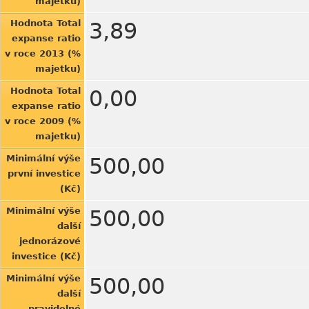
majetku)
Hodnota Total
3,89
expanse ratio
v roce 2013 (%
majetku)
Hodnota Total
0,00
expanse ratio
v roce 2009 (%
majetku)
Minimální výše
500,00
první investice
(Kč)
Minimální výše
500,00
další
jednorázové
investice (Kč)
Minimální výše
500,00
další
pravidelné