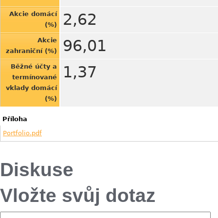
Akcie domácí
2,62
(%)
Akcie
96,01
zahraniční (%)
Běžné účty a
1,37
termínované
vklady domácí
(%)
Příloha
Portfolio.pdf
Diskuse
Vložte svůj dotaz