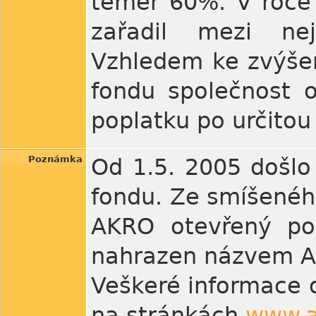
téměř 60%. V roce
zařadil mezi nej
Vzhledem ke zvýšen
fondu společnost 
poplatku po určitou
Poznámka
Od 1.5. 2005 došlo
fondu. Ze smíšeného
AKRO otevřený podí
nahrazen názvem A
Veškeré informace o
na stránkách
www.a