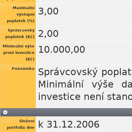
Maximální
3,00
výstupní
poplatek (%)
Správcovský
2,00
poplatek (Kč)
Minimální výše
10.000,00
první investice
(Kč)
Poznámka
Správcovský poplat
Minimální výše da
investice není stan
Složení
k 31.12.2006
portfolia dne