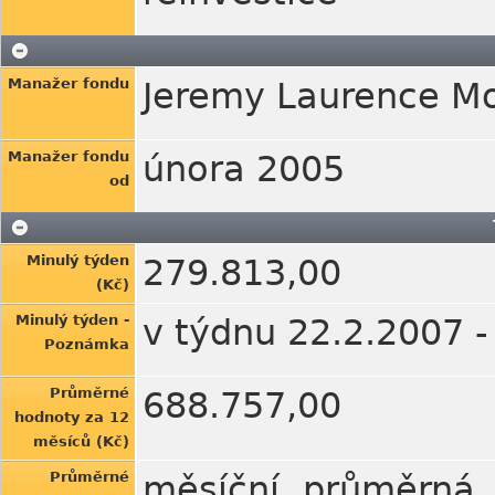
Manažer fondu
Jeremy Laurence M
Manažer fondu
února 2005
od
Minulý týden
279.813,00
(Kč)
Minulý týden -
v týdnu 22.2.2007 -
Poznámka
Průměrné
688.757,00
hodnoty za 12
měsíců (Kč)
Průměrné
měsíční průměrná 