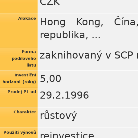
CZK
Alokace
Hong Kong, Čína,
republika, ...
Forma
zaknihovaný v SCP
podílového
listu
Investiční
5,00
horizont (roky)
Prodej PL od
29.2.1996
Charakter
růstový
Použití výnosů
reinvestice