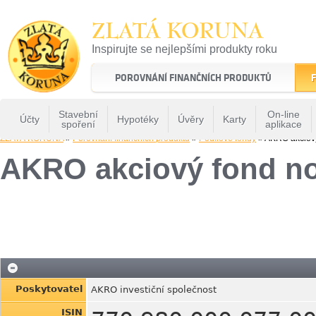
ZLATÁ KORUNA
Inspirujte se nejlepšími produkty roku
22 let tradice a kvality na finančním trhu
POROVNÁNÍ FINANČNÍCH PRODUKTŮ
F
Stavební
On-line
Účty
Hypotéky
Úvěry
Karty
spoření
aplikace
ZLATÁ KORUNA
»
Porovnání finančních produktů
»
Podílové fondy
» AKRO akciov
AKRO akciový fond n
Poskytovatel
AKRO investiční společnost
ISIN