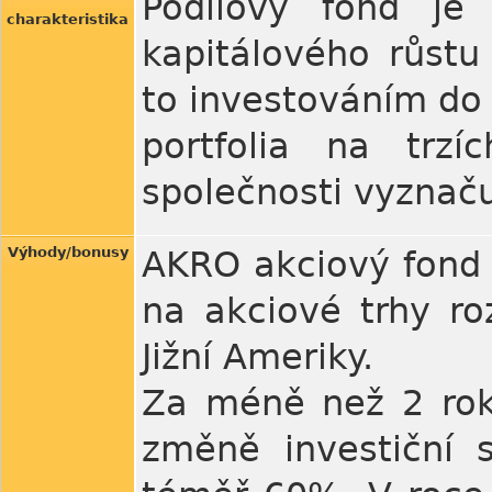
Podílový fond je
charakteristika
kapitálového růst
to investováním do 
portfolia na trzí
společnosti vyznač
Výhody/bonusy
AKRO akciový fond 
na akciové trhy ro
Jižní Ameriky.
Za méně než 2 rok
změně investiční 