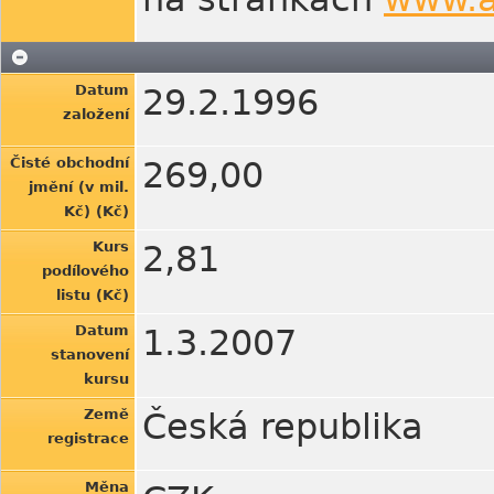
Datum
29.2.1996
založení
Čisté obchodní
269,00
jmění (v mil.
Kč) (Kč)
Kurs
2,81
podílového
listu (Kč)
Datum
1.3.2007
stanovení
kursu
Země
Česká republika
registrace
Měna