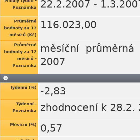
Minulý týden -
22.2.2007 - 1.3.200
Poznámka
Průměrné
116.023,00
hodnoty za 12
měsíců (Kč)
Průměrné
měsíční průměrná 
hodnoty za 12
2007
měsíců -
Poznámka
Týdenní (%)
-2,83
Týdenní -
zhodnocení k 28.2.
Poznámka
Měsíční (%)
0,57