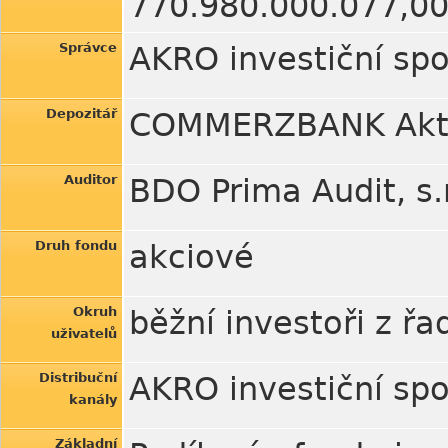
770.980.000.077,0
Správce
AKRO investiční spo
Depozitář
COMMERZBANK Aktie
Auditor
BDO Prima Audit, s.r
Druh fondu
akciové
Okruh
běžní investoři z řa
uživatelů
Distribuční
AKRO investiční spo
kanály
Základní