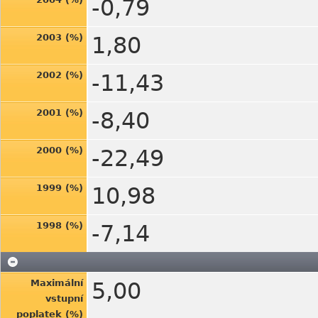
-0,79
2003 (%)
1,80
2002 (%)
-11,43
2001 (%)
-8,40
2000 (%)
-22,49
1999 (%)
10,98
1998 (%)
-7,14
Maximální
5,00
vstupní
poplatek (%)