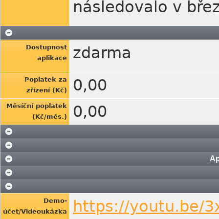
následovalo v bře
Dostupnost
zdarma
aplikace
Poplatek za
0,00
zřízení (Kč)
Měsíční poplatek
0,00
(Kč/měs.)
Ap
Demo-
https://youtu.be
účet/Videoukázka