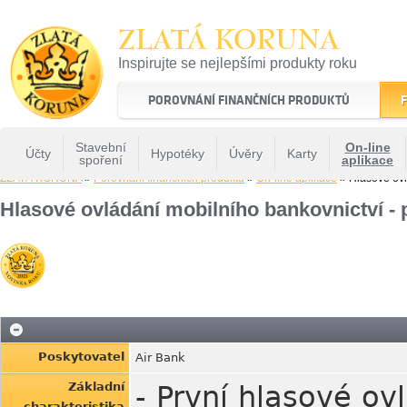
ZLATÁ KORUNA
Inspirujte se nejlepšími produkty roku
22 let tradice a kvality na finančním trhu
POROVNÁNÍ FINANČNÍCH PRODUKTŮ
F
Stavební
On-line
Účty
Hypotéky
Úvěry
Karty
spoření
aplikace
ZLATÁ KORUNA
»
Porovnání finančních produktů
»
On-line aplikace
» Hlasové ovl
Hlasové ovládání mobilního bankovnictví - 
Poskytovatel
Air Bank
Základní
- První hlasové o
charakteristika