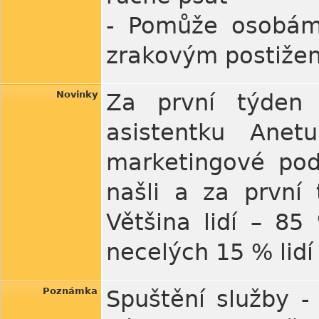
- Pomůže osobám
zrakovým postiže
Novinky
Za první týden 
asistentku Anet
marketingové podp
našli a za první 
Většina lidí – 8
necelých 15 % lidí
Poznámka
Spuštění služby -