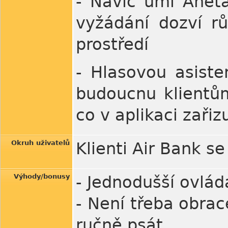
- Navíc umí Aneta
vyžádání dozví r
prostředí
- Hlasovou asiste
budoucnu klientů
co v aplikaci zařizu
Okruh uživatelů
Klienti Air Bank s
Výhody/bonusy
- Jednodušší ovlád
- Není třeba obra
ručně psát