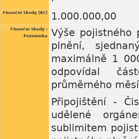
Finanční škody (Kč)
1.000.000,00
Finanční škody -
Výše pojistného 
Poznámka
plnění, sjedna
maximálně 1 000
odpovídal čás
průměrného měsíč
Připojištění - Č
udělené orgán
sublimitem pojis