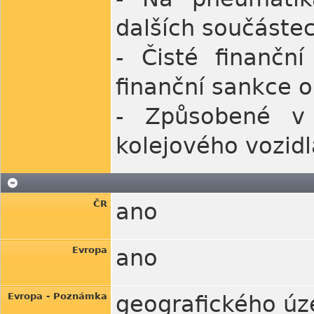
dalších součáste
- Čisté finančn
finanční sankce 
- Způsobené v 
kolejového vozidl
ČR
ano
Evropa
ano
Evropa - Poznámka
geografického úz