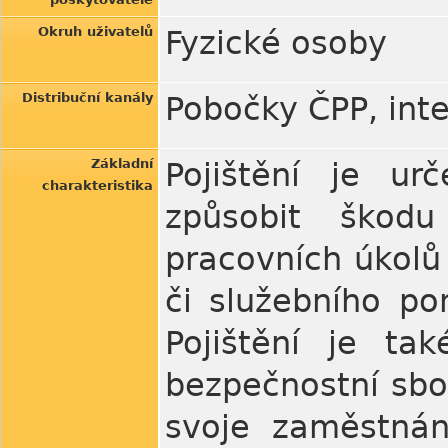
Okruh uživatelů
Fyzické osoby
Distribuční kanály
Pobočky ČPP, inter
Základní
Pojištění je u
charakteristika
způsobit škodu
pracovních úkol
či služebního po
Pojištění je ta
bezpečnostní sbo
svoje zaměstnání