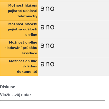
Možnost hlášení
ano
pojistné události
telefonicky
Možnost hlášení
ano
pojistné události
on-line
Možnost on-line
ano
sledování průběhu
likvidace
Možnost on-line
ano
vkládání
dokumentů
Diskuse
Vložte svůj dotaz