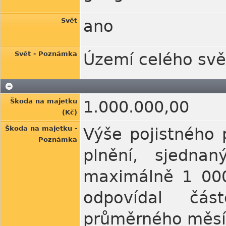
Svět
ano
Svět - Poznámka
Území celého sv
Škoda na majetku
1.000.000,00
(Kč)
Škoda na majetku -
Výše pojistného 
Poznámka
plnění, sjedna
maximálně 1 000
odpovídal čás
průměrného měsíč