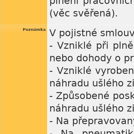
plnění pracovníc
(věc svěřená).
Poznámka
V pojistné smlouv
- Vzniklé při pl
nebo dohody o pr
- Vzniklé vyrobe
náhradu ušlého z
- Způsobené posk
náhradu ušlého z
- Na přepravova
- Na pneumatik