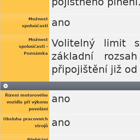
pojistného plnění
Možnost
ano
spoluúčasti
Možnost
Volitelný limit 
spoluúčasti -
základní rozsa
Poznámka
připojištění již o
Řízení motorového
ano
vozidla při výkonu
povolání
Obsluha pracovních
ano
strojů
Přebírání