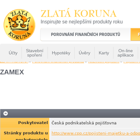
ZLATÁ KORUNA
Inspirujte se nejlepšími produkty roku
22 let tradice a kvality na finančním trhu
POROVNÁNÍ FINANČNÍCH PRODUKTŮ
F
Stavební
On-line
Účty
Hypotéky
Úvěry
Karty
spoření
aplikace
ZLATÁ KORUNA
»
Porovnání finančních produktů
»
Neživotní pojištění
»
Pojištění
ZAMEX
Poskytovatel
Česká podnikatelská pojišťovna
Stránky produktu u
http://www.cpp.cz/pojisteni-majetku-a-od
poskytovatele