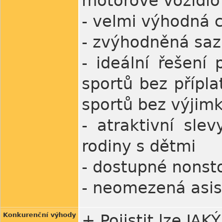
motorové vozidlo
- velmi výhodná c
- zvýhodněná saz
- ideální řešení 
sportů bez přípla
sportů bez výjim
- atraktivní sl
rodiny s dětmi
- dostupné nonst
- neomezená asis
Konkurenční výhody
+ Pojistit lze JA