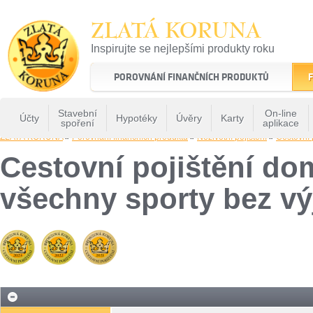
ZLATÁ KORUNA
Inspirujte se nejlepšími produkty roku
22 let tradice a kvality na finančním trhu
POROVNÁNÍ FINANČNÍCH PRODUKTŮ
F
Stavební
On-line
Účty
Hypotéky
Úvěry
Karty
spoření
aplikace
ZLATÁ KORUNA
»
Porovnání finančních produktů
»
Neživotní pojištění
»
Cestovní 
Cestovní pojištění dom
všechny sporty bez vý