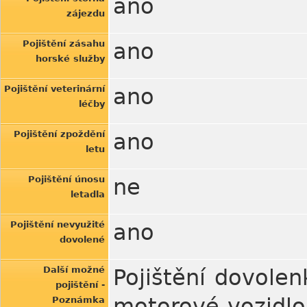
ano
zájezdu
Pojištění zásahu
ano
horské služby
Pojištění veterinární
ano
léčby
Pojištění zpoždění
ano
letu
Pojištění únosu
ne
letadla
Pojištění nevyužité
ano
dovolené
Další možné
Pojištění dovole
pojištění -
motorové vozidlo,
Poznámka