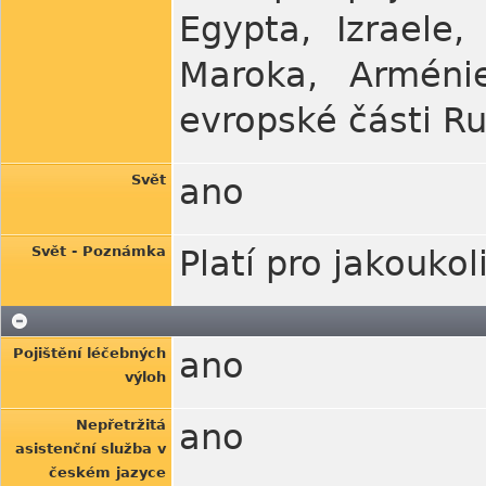
Egypta, Izraele,
Maroka, Arméni
evropské části R
Svět
ano
Svět - Poznámka
Platí pro jakoukol
Pojištění léčebných
ano
výloh
Nepřetržitá
ano
asistenční služba v
českém jazyce