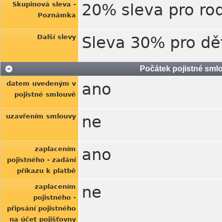
Skupinová sleva -
20% sleva pro ro
Poznámka
Další slevy
Sleva 30% pro dět
Počátek pojistné smlo
datem uvedeným v
ano
pojistné smlouvě
uzavřením smlouvy
ne
zaplacením
ano
pojistného - zadání
příkazu k platbě
zaplacením
ne
pojistného -
připsání pojistného
na účet pojišťovny