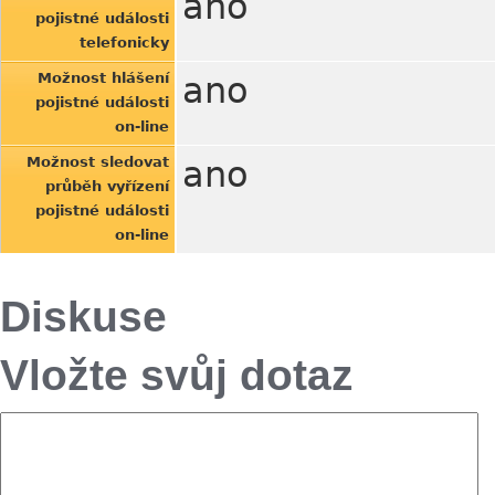
ano
pojistné události
telefonicky
Možnost hlášení
ano
pojistné události
on-line
Možnost sledovat
ano
průběh vyřízení
pojistné události
on-line
Diskuse
Vložte svůj dotaz