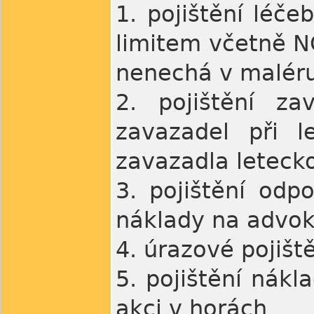
1. pojištění léč
limitem včetně N
nenechá v malér
2. pojištění za
zavazadel při l
zavazadla letecko
3. pojištění odp
náklady na advok
4. úrazové pojišt
5. pojištění nák
akci v horách