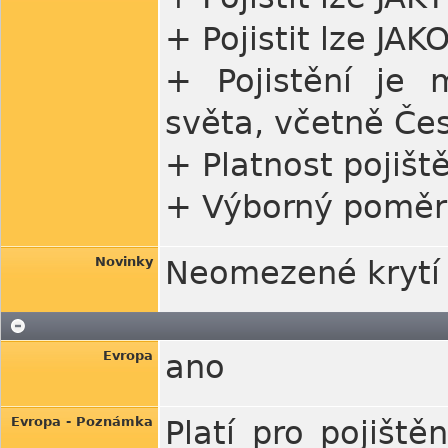
+ Pojistit lze JA
+ Pojistění je 
světa, včetně Čes
+ Platnost pojišt
+ Výborný poměr 
Novinky
Neomezené krytí 
Evropa
ano
Evropa - Poznámka
Platí pro pojišt