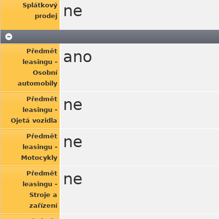
Splátkový
ne
prodej
Předmět
ano
leasingu -
Osobní
automobily
Předmět
ne
leasingu -
Ojetá vozidla
Předmět
ne
leasingu -
Motocykly
Předmět
ne
leasingu -
Stroje a
zařízení