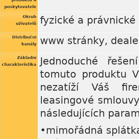
poskytovatele
Okruh
fyzické a právnické
uživatelů
Distribuční
www stránky, deale
kanály
Základní
Jednoduché řešen
charakteristika
tomuto produktu Vá
nezatíží Váš fir
leasingové smlouvy
následujících param
•mimořádná splátka 