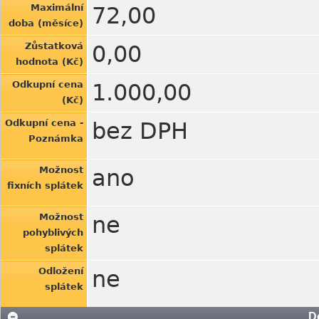
Maximální
72,00
doba (měsíce)
Zůstatková
0,00
hodnota (Kč)
Odkupní cena
1.000,00
(Kč)
Odkupní cena -
bez DPH
Poznámka
Možnost
ano
fixních splátek
Možnost
ne
pohyblivých
splátek
Odložení
ne
splátek
D