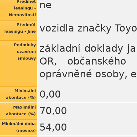
Předmět
ne
leasingu -
Nemovitosti
Předmět
vozidla značky Toy
leasingu - Jiné
Podmínky
základní doklady ja
uzavření
OR, občanského p
smlouvy
oprávněné osoby, 
Minimální
0,00
akontace (%)
Maximální
70,00
akontace (%)
Minimální doba
54,00
(měsíce)