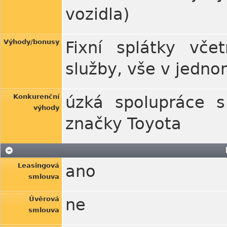
vozidla)
Výhody/bonusy
Fixní splátky vče
služby, vše v jedno
Konkurenční
úzká spolupráce s 
výhody
značky Toyota
Leasingová
ano
smlouva
Úvěrová
ne
smlouva