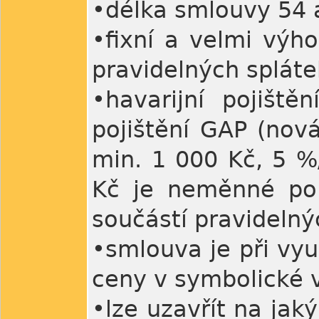
•délka smlouvy 54 a
•fixní a velmi výho
pravidelných splát
•havarijní pojiště
pojištění GAP (nová
min. 1 000 Kč, 5 %
Kč je neměnné po 
součástí pravidelný
•smlouva je při vy
ceny v symbolické 
•lze uzavřít na jak