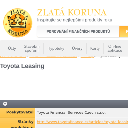
ZLATÁ KORUNA
Inspirujte se nejlepšími produkty roku
22 let tradice a kvality na finančním trhu
POROVNÁNÍ FINANČNÍCH PRODUKTŮ
F
Stavební
On-line
Účty
Hypotéky
Úvěry
Karty
spoření
aplikace
ZLATÁ KORUNA
»
Porovnání finančních produktů
»
Leasing
» Toyota Leasing
Toyota Leasing
Poskytovatel
Toyota Financial Services Czech s.r.o.
Stránky
http://www.toyotafinance.cz/articles/toyota-leasi
produktu u