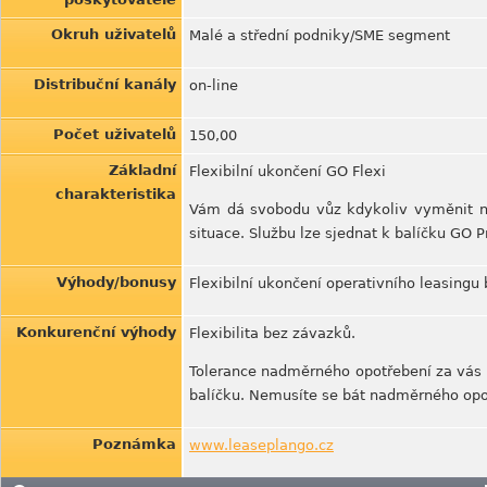
Okruh uživatelů
Malé a střední podniky/SME segment
Distribuční kanály
on-line
Počet uživatelů
150,00
Základní
Flexibilní ukončení GO Flexi
charakteristika
Vám dá svobodu vůz kdykoliv vyměnit neb
situace. Službu lze sjednat k balíčku GO
Výhody/bonusy
Flexibilní ukončení operativního leasingu 
Konkurenční výhody
Flexibilita bez závazků.
Tolerance nadměrného opotřebení za vás p
balíčku. Nemusíte se bát nadměrného opo
Poznámka
www.leaseplango.cz