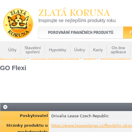
ZLATÁ KORUNA
Inspirujte se nejlepšími produkty roku
22 let tradice a kvality na finančním trhu
POROVNÁNÍ FINANČNÍCH PRODUKTŮ
F
Stavební
On-line
Účty
Hypotéky
Úvěry
Karty
spoření
aplikace
ZLATÁ KORUNA
»
Porovnání finančních produktů
»
Leasing
»
Operativni Leasing
GO Flexi
Poskytovatel
Drivalia Lease Czech Republic
Stránky produktu u
https://www.leaseplango.cz/flexibilni-ukon
poskytovatele