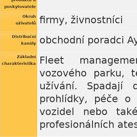
poskytovatele
Okruh
firmy, živnostníci
uživatelů
Distribuční
obchodní poradci A
kanály
Základní
Fleet managemen
charakteristika
vozového parku, t
užívání. Spadají 
prohlídky, péče o 
vozidel nebo také
profesionálních ate