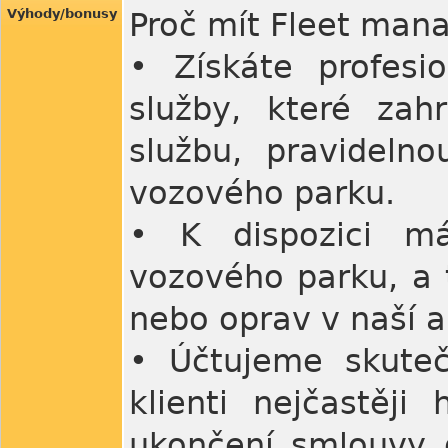
Výhody/bonusy
Proč mít Fleet man
• Získáte profesio
služby, které zah
službu, pravidelno
vozového parku.
• K dispozici má
vozového parku, a t
nebo oprav v naší au
• Účtujeme skuteč
klienti nejčastěji
ukončení smlouvy 