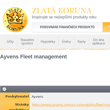
ZLATÁ KORUNA
Inspirujte se nejlepšími produkty roku
22 let tradice a kvality na finančním trhu
POROVNÁNÍ FINANČNÍCH PRODUKTŮ
F
Stavební
On-line
Účty
Hypotéky
Úvěry
Karty
spoření
aplikace
ZLATÁ KORUNA
»
Porovnání finančních produktů
»
Leasing
»
Operativni Leasing
Ayvens Fleet management
Poskytovatel
Ayvens
Stránky
https://www.ayvens.com/cs-cz/produkty/fleet-m
produktu u