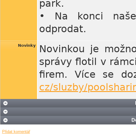
park.
• Na konci naše
odprodat.
Novinky
Novinkou je možnos
správy flotil v rám
firem. Více se do
cz/sluzby/poolshari
D
Přidat komentář