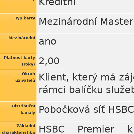
Kreditní
Typ karty
Mezinárodní MasterC
Mezinárodní
ano
Platnost karty
2,00
(roky)
Okruh
Klient, který má záj
uživatelů
rámci balíčku služ
Distribuční
Pobočková síť HSBC
kanály
Základní
HSBC Premier kre
charakteristika