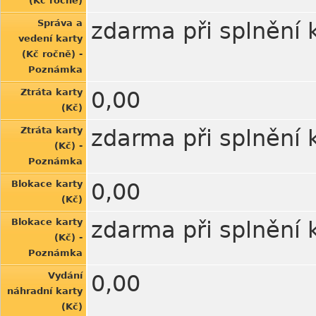
(Kč ročně)
Správa a
zdarma při splnění
vedení karty
(Kč ročně) -
Poznámka
Ztráta karty
0,00
(Kč)
Ztráta karty
zdarma při splnění
(Kč) -
Poznámka
Blokace karty
0,00
(Kč)
Blokace karty
zdarma při splnění
(Kč) -
Poznámka
Vydání
0,00
náhradní karty
(Kč)