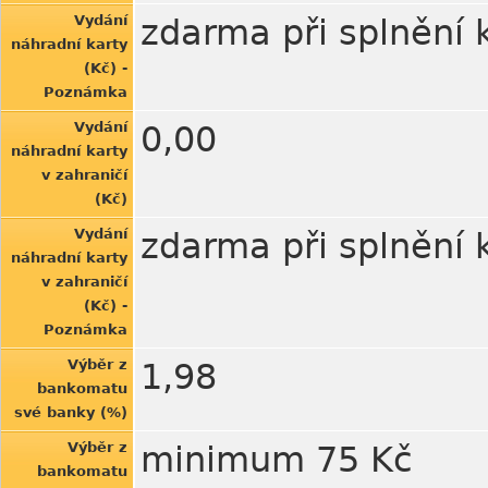
Vydání
zdarma při splnění
náhradní karty
(Kč) -
Poznámka
Vydání
0,00
náhradní karty
v zahraničí
(Kč)
Vydání
zdarma při splnění
náhradní karty
v zahraničí
(Kč) -
Poznámka
Výběr z
1,98
bankomatu
své banky (%)
Výběr z
minimum 75 Kč
bankomatu