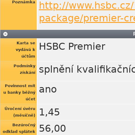
Poznámka
http://www.hsbc.cz/
package/premier-cr
Karta se
HSBC Premier
vydává k
účtům
Podmínky
splnění kvalifikač
získání
Povinnost mít
ano
u banky běžný
účet
Úročení úvěru
1,45
(měsíčně)
Bezúročný
56,00
odklad splátek