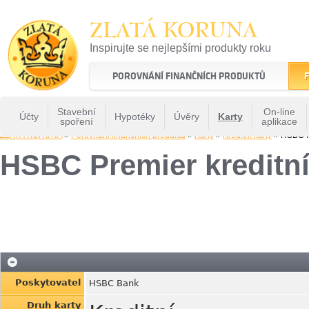
ZLATÁ KORUNA
Inspirujte se nejlepšími produkty roku
22 let tradice a kvality na finančním trhu
POROVNÁNÍ FINANČNÍCH PRODUKTŮ
F
Stavební
On-line
Účty
Hypotéky
Úvěry
Karty
spoření
aplikace
ZLATÁ KORUNA
»
Porovnání finančních produktů
»
Karty
»
Kreditní karty
» HSBC Pr
HSBC Premier kreditní
Poskytovatel
HSBC Bank
Druh karty