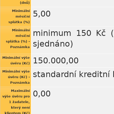
(dnů)
Minimální
5,00
měsíční
splátka (%)
Minimální
minimum 150 Kč (pl
měsíční
sjednáno)
splátka (%) -
Poznámka
Minimální výše
150.000,00
úvěru (Kč)
Minimální výše
standardní kreditní 
úvěru (Kč) -
Poznámka
Maximální
0,00
výše úvěru pro
1 žadatele,
který není
klientem (Kč)