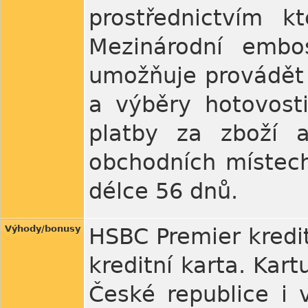
prostřednictvím k
Mezinárodní embo
umožňuje provádět 
a výběry hotovosti
platby za zboží 
obchodních místec
délce 56 dnů.
Výhody/bonusy
HSBC Premier kredi
kreditní karta. Kar
České republice i v