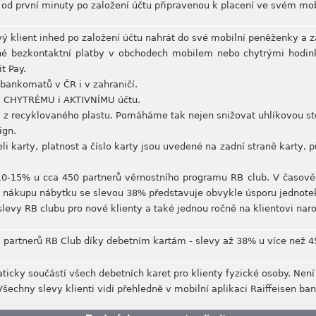
i od první minuty po založení účtu připravenou k placení ve svém mob
ý klient inhed po založení účtu nahrát do své mobilní peněženky a zač
né bezkontaktní platby v obchodech mobilem nebo chytrými hodink
t Pay.
bankomatů v ČR i v zahraničí.
k CHYTRÉMU i AKTIVNÍMU účtu.
a z recyklovaného plastu. Pomáháme tak nejen snižovat uhlíkovou st
ign.
eli karty, platnost a číslo karty jsou uvedené na zadní straně karty, 
0-15% u cca 450 partnerů věrnostního programu RB club. V časov
i nákupu nábytku se slevou 38% představuje obvykle úsporu jednotek 
 slevy RB clubu pro nové klienty a také jednou ročně na klientovi nar
ti partnerů RB Club díky debetním kartám - slevy až 38% u více než 
ticky součástí všech debetních karet pro klienty fyzické osoby. Není n
 Všechny slevy klienti vidí přehledně v mobilní aplikaci Raiffeisen ba