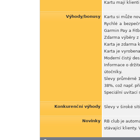
Kartu mají klient
Výhody/bonusy
Kartu si může nov
Rychlé a bezpeč
Garmin Pay a Fitbi
Zdarma výběry z 
Karta je zdarma 
Karta je vyroben
Moderní čistý des
Informace o držit
útočníky.
Slevy průměrně 1
38%, což např. př
Speciální uvítací
Konkurenční výhody
Slevy v široké sí
Novinky
RB club je automa
stávající klienty.