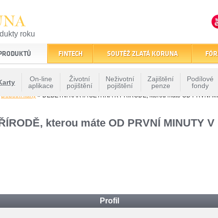
UNA
odukty roku
finančním trhu
 PRODUKTŮ
FINTECH
SOUTĚŽ ZLATÁ KORUNA
FÓR
On-line
Životní
Neživotní
Zajištění
Podílové
Karty
aplikace
pojištění
pojištění
penze
fondy
»
Debetní karty
» DEBETNÍ KARTA ŠETRNÁ K PŘÍRODĚ, kterou máte OD PRVNÍ MIN
RODĚ, kterou máte OD PRVNÍ MINUTY V M
Profil