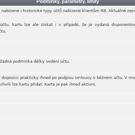
Podmínky, parametry, limity
 nabízené i historické typy účtů nabízené klientům RB. Aktuálně ze
čtu, kartu lze ale získat i v případě, že je vydaná disponentovi
čtu.
žádná podmínka délky vedení účtu.
k dispozici prakticky ihned po podpisu smlouvy o běžném účtu. V mobi
hvíli lze kartu přidat. Karta je pak ihned aktivní.