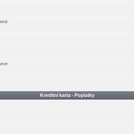
imit
imit
Kreditní karta - Poplatky