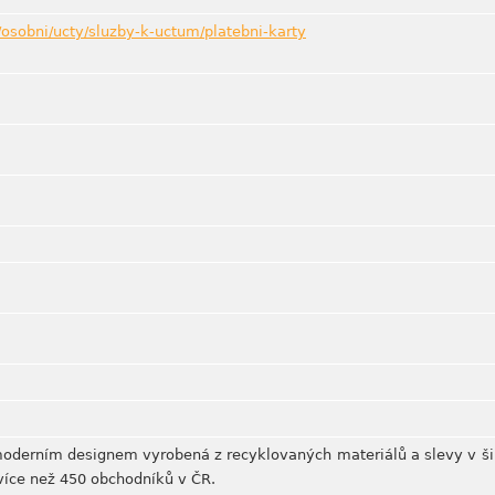
/osobni/ucty/sluzby-k-uctum/platebni-karty
moderním designem vyrobená z recyklovaných materiálů a slevy v ši
více než 450 obchodníků v ČR.