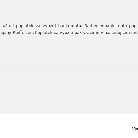
 účtují poplatek za využití bankomatu. Raiffeisenbank tento popl
upiny Raiffeisen. Poplatek za využití pak vracíme v následujícím měs
Vym