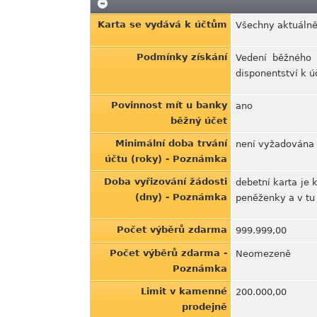
Karta se vydává k účtům
Všechny aktuálně
Podmínky získání
Vedení běžného ú
disponentství k ú
Povinnost mít u banky
ano
běžný účet
Minimální doba trvání
není vyžadována 
účtu (roky) - Poznámka
Doba vyřizování žádosti
debetní karta je 
(dny) - Poznámka
peněženky a v tu c
Počet výběrů zdarma
999.999,00
Počet výběrů zdarma -
Neomezeně
Poznámka
Limit v kamenné
200.000,00
prodejně