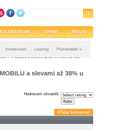
A ZLATÉ KORUNY
ZPRÁVY
DISKUSE
Investování
Leasing
Podnikatelé
UTY V MOBILU a slevami až 38% u více než 450
OBILU a slevami až 38% u
Hodnocení uživatelů:
Přidat komentář