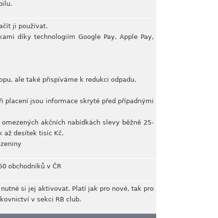
ilu.
ít ji používat.
ami díky technologiím Google Pay, Apple Pay,
opu, ale také přispíváme k redukci odpadu.
při placení jsou informace skryté před případnými
ě omezených akčních nabídkách slevy běžně 25-
až desítek tisíc Kč.
ozeniny
450 obchodníků v ČR
utné si jej aktivovat. Platí jak pro nové, tak pro
nkovnictví v sekci RB club.