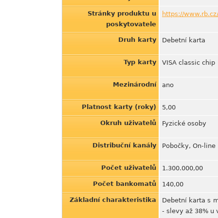
Stránky produktu u
https://www.rb.cz
poskytovatele
Druh karty
Debetní karta
Typ karty
VISA classic chip
Mezinárodní
ano
Platnost karty (roky)
5,00
Okruh uživatelů
Fyzické osoby
Distribuční kanály
Pobočky, On-line
Počet uživatelů
1.300.000,00
Počet bankomatů
140,00
Základní charakteristika
Debetní karta s 
- slevy až 38% u 