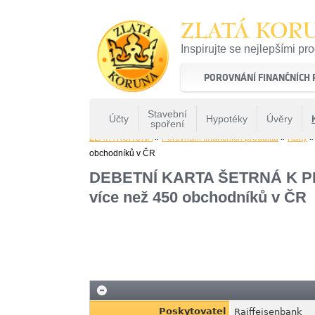
ZLATÁ KOR
Inspirujte se nejlepšími pr
22 let tradice a kvality na 
POROVNÁNÍ FINANČNÍCH
Stavební
Účty
Hypotéky
Úvěry
spoření
ZLATÁ KORUNA
»
Porovnání finančních produktů
»
Karty
obchodníků v ČR
DEBETNÍ KARTA ŠETRNÁ K PŘÍ
více než 450 obchodníků v ČR
Poskytovatel
Raiffeisenbank