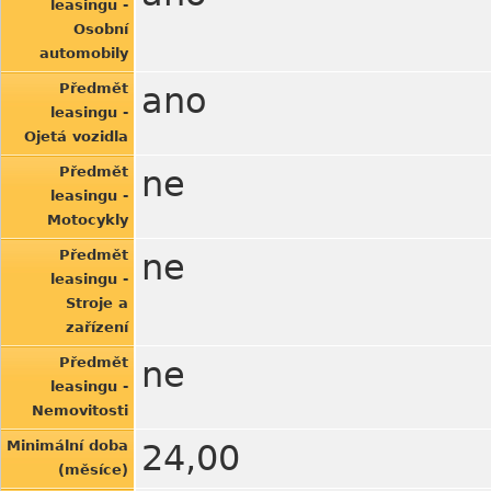
leasingu -
Osobní
automobily
Předmět
ano
leasingu -
Ojetá vozidla
Předmět
ne
leasingu -
Motocykly
Předmět
ne
leasingu -
Stroje a
zařízení
Předmět
ne
leasingu -
Nemovitosti
Minimální doba
24,00
(měsíce)