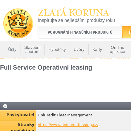
ZLATÁ KORUNA
Inspirujte se nejlepšími produkty roku
22 let tradice a kvality na finančním trhu
POROVNÁNÍ FINANČNÍCH PRODUKTŮ
F
Stavební
On-line
Účty
Hypotéky
Úvěry
Karty
spoření
aplikace
ZLATÁ KORUNA
»
Porovnání finančních produktů
»
Diskuse
»
Operativni Leasing
Full Service Operativní leasing
Poskytovatel
UniCredit Fleet Management
Stránky
https://www.unicreditleasing.cz/
produktu u