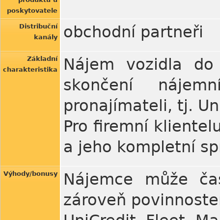
poskytovatele
Distribuční
obchodní partneři
kanály
Základní
Nájem vozidla do
charakteristika
skončení nájem
pronajímateli, tj. U
Pro firemní kliente
a jeho kompletní sp
Výhody/bonusy
Nájemce může čas
zároveň povinnoste