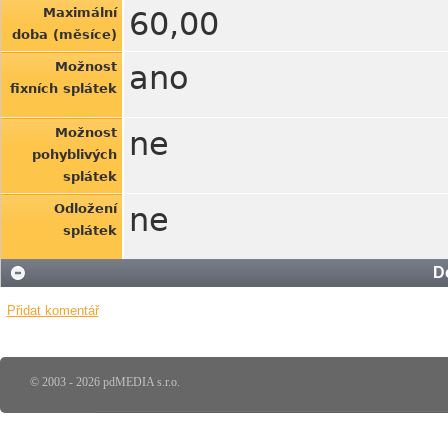
Maximální
60,00
doba (měsíce)
Možnost
ano
fixních splátek
Možnost
ne
pohyblivých
splátek
Odložení
ne
splátek
D
Přidat komentář
© 2003 - 2026 pdMEDIA s.r.o.