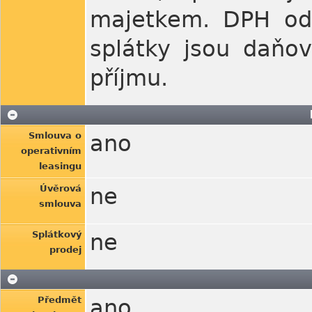
majetkem. DPH odv
splátky jsou daňov
příjmu.
Smlouva o
ano
operativním
leasingu
Úvěrová
ne
smlouva
Splátkový
ne
prodej
Předmět
ano