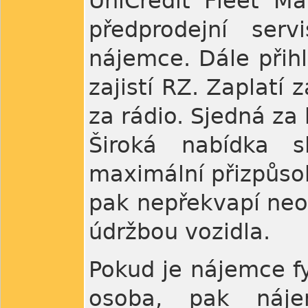
UniCredit Fleet Ma
předprodejní ser
nájemce. Dále přihl
zajistí RZ. Zaplatí 
za rádio. Sjedná za 
Široká nabídka s
maximální přizpůs
pak nepřekvapí neo
údržbou vozidla.
Pokud je nájemce f
osoba, pak náje