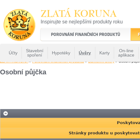
ZLATÁ KORUNA
Inspirujte se nejlepšími produkty roku
22 let tradice a kvality na finančním trhu
POROVNÁNÍ FINANČNÍCH PRODUKTŮ
F
Stavební
On-line
Účty
Hypotéky
Úvěry
Karty
spoření
aplikace
ZLATÁ KORUNA
»
Porovnání finančních produktů
»
Bankovní úvěry
» Osobní půjč
Osobní půjčka
Poskytova
Stránky produktu u poskytovat