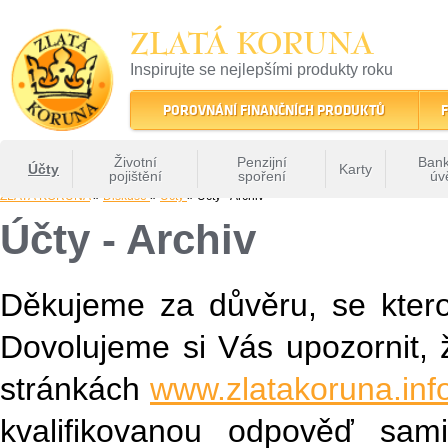
ZLATÁ KORUNA
Inspirujte se nejlepšími produkty roku
22 let tradice a kvality na finančním trhu
POROVNÁNÍ FINANČNÍCH PRODUKTŮ
F
Životní
Penzijní
Bank
Účty
Karty
pojištění
spoření
úv
ZLATÁ KORUNA
»
Diskuse
»
Ucty
» Účty - Archiv
Účty - Archiv
Děkujeme za důvěru, se ktero
Dovolujeme si Vás upozornit, 
stránkách
www.zlatakoruna.inf
kvalifikovanou odpověď sa