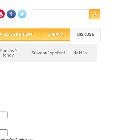
A ZLATÉ KORUNY
ZPRÁVY
DISKUSE
Podílové
Stavební spoření
další
fondy
ude veřejně zobrazen.