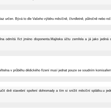
taz určen. Bývá to dle Vašeho výběru měsíčně, čtvrdletně, půlročně nebo roč
na odmítá říct jméno disponenta.Majiteka účtu zemřela a já jako jediná
ořitelna v průběhu dědického řízení musí jednat pouze se soudním komisařem, 
oučit dvě stavební spoření dohromady a tím si snížit měsíční splátku.u j