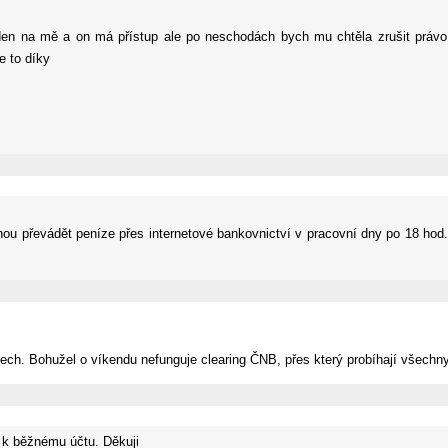
n na mě a on má přístup ale po neschodách bych mu chtěla zrušit právo p
e to díky
u převádět peníze přes internetové bankovnictví v pracovní dny po 18 hod.
šech. Bohužel o víkendu nefunguje clearing ČNB, přes který probíhají všech
y k běžnému účtu. Děkuji