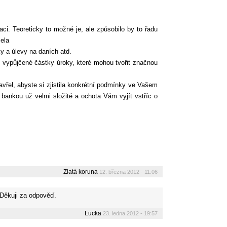
i. Teoreticky to možné je, ale způsobilo by to řadu
sela
ky a úlevy na daních atd.
z vypůjčené částky úroky, které mohou tvořit značnou
řel, abyste si zjistila konkrétní podmínky ve Vašem
 bankou už velmi složité a ochota Vám vyjít vstříc o
Zlatá koruna
12. března 2012 - 11:06
 Děkuji za odpověď.
Lucka
23. ledna 2012 - 19:57