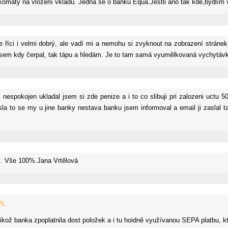
bankomaty na vložení vkladu. Jedná se o banku Equa.Jestli ano tak kde,bydlí
říci i velmi dobrý, ale vadí mi a nemohu si zvyknout na zobrazení stráne
jsem kdy čerpal, tak tápu a hledám. Je to tam samá vyumělkovaná vychytávk
nespokojen ukladal jsem si zde penize a i to co slibuji pri zalozeni uctu 5
esla to se my u jine banky nestava banku jsem informoval a email ji zaslal 
. Vše 100%.Jana Vrtělová
y.
elikož banka zpoplatnila dost položek a i tu hoidně využívanou SEPA platbu,