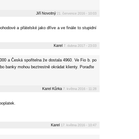
Jiří Novotný
21. července 2016 - 10:03
ohodové a přátelské jako dříve a ve finále to stupidní
Karel
7. dubna 2017 - 23:03
000 a Česká spořitelna že dostala 4960. Ve Fio b. po
 nebo banky mohou beztrestně okrádat klienty. Poraďte
Karel Kůrka
7. května 2016 - 11:28
poplatek.
Karel
17. května 2016 - 10:47