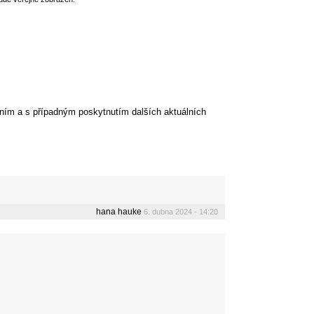
ním a s případným poskytnutím dalších aktuálních
hana hauke
6. dubna 2024 - 14:20