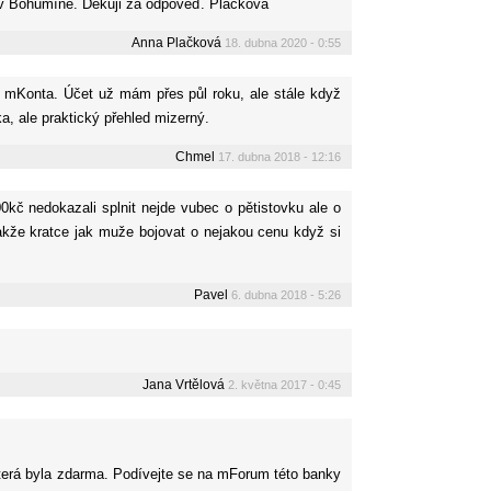
m v Bohumíně. Děkuji za odpověď. Plačková
Anna Plačková
18. dubna 2020 - 0:55
k mKonta. Účet už mám přes půl roku, ale stále když
a, ale praktický přehled mizerný.
Chmel
17. dubna 2018 - 12:16
00kč nedokazali splnit nejde vubec o pětistovku ale o
takže kratce jak muže bojovat o nejakou cenu když si
Pavel
6. dubna 2018 - 5:26
Jana Vrtělová
2. května 2017 - 0:45
 která byla zdarma. Podívejte se na mForum této banky