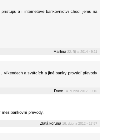
řístupu a i internetové bankovnictví chodí jemu na
Martina
22. října 2014 - 9:11
 , víkendech a svátcích a jiné banky provádí převody
Dave
14. dubna 2012 - 0:16
ny mezibankovní převody.
Zlatá koruna
16. dubna 2012 - 17:57