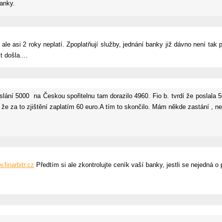
banky.
e asi 2 roky neplatí. Zpoplatňují služby, jednání banky již dávno není tak p
t došla....
ání 5000 na Českou spořitelnu tam dorazilo 4960. Fio b. tvrdí že poslala 5
 ale že za to zjištění zaplatím 60 euro.A tím to skončilo. Mám někde zastání ,
.finarbitr.cz
Předtím si ale zkontrolujte ceník vaší banky, jestli se nejedná o 