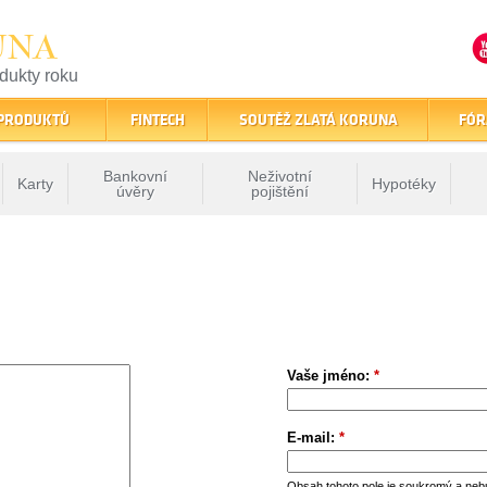
UNA
odukty roku
finančním trhu
 PRODUKTŮ
FINTECH
SOUTĚŽ ZLATÁ KORUNA
FÓR
Bankovní
Neživotní
Karty
Hypotéky
úvěry
pojištění
Vaše jméno:
*
E-mail:
*
Obsah tohoto pole je soukromý a neb