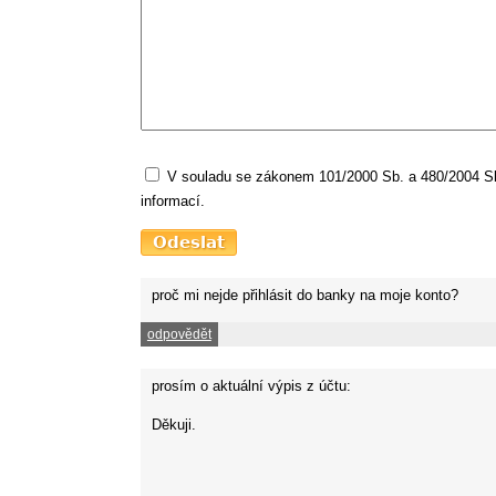
V souladu se zákonem 101/2000 Sb. a 480/2004 Sb.
informací.
proč mi nejde přihlásit do banky na moje konto?
odpovědět
prosím o aktuální výpis z účtu:
Děkuji.