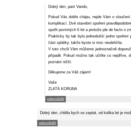
Dobrý den, paní Vando,
Pokud Vás dobře chápu, nejde Vám o sloučení sa
komplikací. Dvě stavební spoření pravděpodobně 
spořit povinných 6 let a protože jde de facto o 
Prakticky by tak bylo jednodušší jedno spoření
část splátky, takže byste si moc neulehčila.
V tuto chvíli Vám můžeme jednoznačně doporuči
případě. Pokud možno tak učiňte co nejdříve, d
poznání nižší.
Děkujeme za Váš zájem!
Vaše
ZLATÁ KORUNA
odpovědět
Dobrý den, chtěla bych se zeptat, od kolika let je m
odpovědět