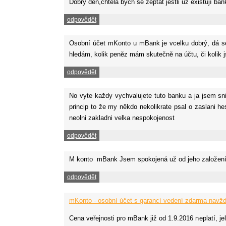
Dobrý den,chtěla bych se zeptat jestli už existují 
odpovědět
Osobní účet mKonto u mBank je vcelku dobrý, dá se 
hledám, kolik peněz mám skutečně na účtu, či kolik 
odpovědět
No vyte každy vychvalujete tuto banku a ja jsem sni 
princip to že my někdo nekolikrate psal o zaslani h
neolni zakladni velka nespokojenost
odpovědět
M konto mBank Jsem spokojená už od jeho založení
odpovědět
mKonto - osobní účet s garancí vedení zdarma navžd
Cena veřejnosti pro mBank již od 1.9.2016 neplatí, j