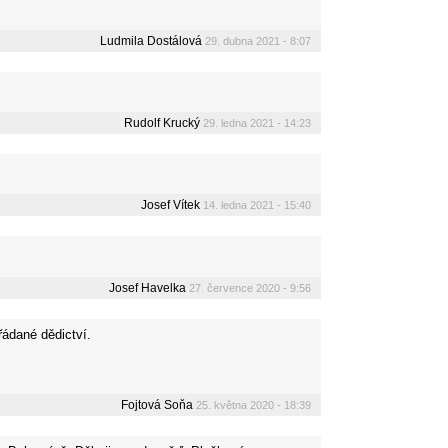
Ludmila Dostálová
29. dubna 2021 - 8:07
Rudolf Krucký
29. ledna 2021 - 14:23
Josef Vítek
14. ledna 2021 - 15:40
Josef Havelka
27. července 2020 - 9:56
řádané dědictví.
Fojtová Soňa
25. května 2020 - 18:39