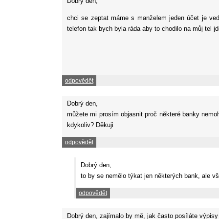
Dobrý den,
chci se zeptat máme s manželem jeden účet je vede
telefon tak bych byla ráda aby to chodilo na můj tel jd
odpovědět
Dobrý den,
můžete mi prosím objasnit proč některé banky nemoho
kdykoliv? Děkuji
odpovědět
Dobrý den,
to by se nemělo týkat jen některých bank, ale v
odpovědět
Dobrý den, zajímalo by mě, jak často posíláte výpis