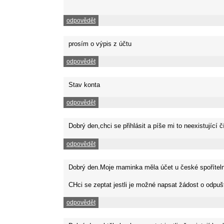
odpovědět
prosím o výpis z účtu
odpovědět
Stav konta
odpovědět
Dobrý den,chci se přihlásit a píše mi to neexistující
odpovědět
Dobrý den.Moje maminka měla účet u české spořítelny
CHci se zeptat jestli je možné napsat žádost o odpušt
odpovědět