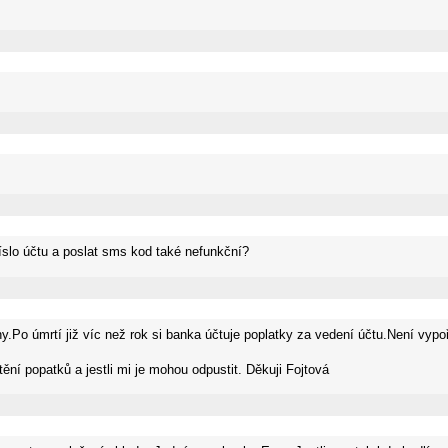
 číslo účtu a poslat sms kod také nefunkční?
.Po úmrtí již víc než rok si banka účtuje poplatky za vedení účtu.Není vypo
ění popatků a jestli mi je mohou odpustit. Děkuji Fojtová