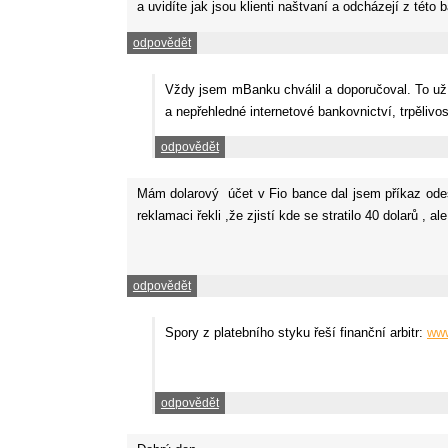
a uvidíte jak jsou klienti naštvaní a odcházejí z této 
odpovědět
Vždy jsem mBanku chválil a doporučoval. To už al
a nepřehledné internetové bankovnictví, trpělivos
odpovědět
Mám dolarový účet v Fio bance dal jsem příkaz odesl
reklamaci řekli ,že zjistí kde se stratilo 40 dolarů ,
odpovědět
Spory z platebního styku řeší finanční arbitr:
www
odpovědět