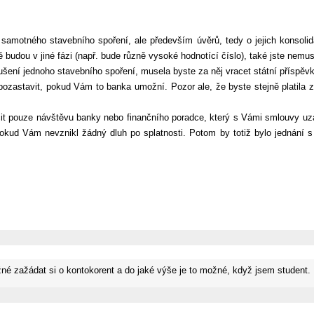
motného stavebního spoření, ale především úvěrů, tedy o jejich konsolidac
budou v jiné fázi (např. bude různě vysoké hodnotící číslo), také jste nemu
zrušení jednoho stavebního spoření, musela byste za něj vracet státní příspěv
 pozastavit, pokud Vám to banka umožní. Pozor ale, že byste stejně platila 
t pouze návštěvu banky nebo finančního poradce, který s Vámi smlouvy uzav
okud Vám nevznikl žádný dluh po splatnosti. Potom by totiž bylo jednání s
ožné zažádat si o kontokorent a do jaké výše je to možné, když jsem student.