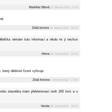
Markéta Ottová
31. března 2012 - 9:19
ně.
Zlatá koruna
12. dubna 2012 - 22:16
 dědička némám tuto informaci a nikdo mi ji nechce
Alena
24. února 2012 - 22:43
který dědické řízení vyřizuje.
Zlatá koruna
6. března 2012 - 17:00
ednoho stavebka mám překlenovací úvěr 200 tisíc a u
Vanda
20. února 2012 - 10:23