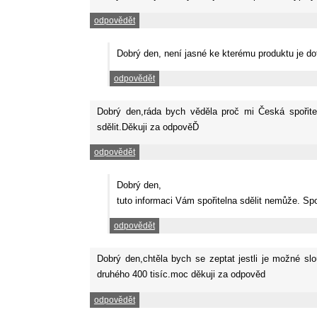
odpovědět
Dobrý den, není jasné ke kterému produktu je do
odpovědět
Dobrý den,ráda bych věděla proč mi Česká spořitel
sdělit.Děkuji za odpověĎ
odpovědět
Dobrý den,
tuto informaci Vám spořitelna sdělit nemůže. Sp
odpovědět
Dobrý den,chtěla bych se zeptat jestli je možné sl
druhého 400 tisíc.moc děkuji za odpověd
odpovědět