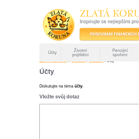
ZLATÁ KOR
Inspirujte se nejlepšími pr
22 let tradice a kvality na 
POROVNÁNÍ FINANČNÍCH
Životní
Penzijní
Účty
pojištění
spoření
ZLATÁ KORUNA
»
Diskuse
»
Diskuse
» Účty
Účty
Diskutujte na téma
účty
.
Vložte svůj dotaz