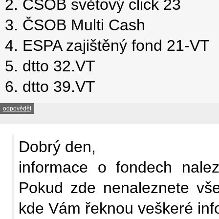
2. ČSOB světový click 23
3. ČSOB Multi Cash
4. ESPA zajištěný fond 21-VT
5. dtto 32.VT
6. dtto 39.VT
odpovědět
Dobrý den,
informace o fondech nal
Pokud zde nenaleznete vše
kde Vám řeknou veškeré info