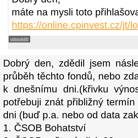
máte na mysli toto přihlašov
https://online.cpinvest.cz/jt/
odpovědět
Dobrý den, zdědil jsem násle
průběh těchto fondů, nebo zda
k dnešnímu dni.(křivku výnos
potřebuji znát přibližný term
dni (buď p.a. nebo od data za
1. ČSOB Bohatství