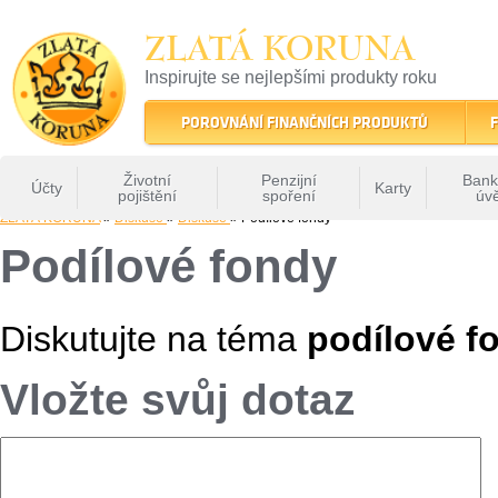
ZLATÁ KORUNA
Inspirujte se nejlepšími produkty roku
22 let tradice a kvality na finančním trhu
POROVNÁNÍ FINANČNÍCH PRODUKTŮ
F
Životní
Penzijní
Bank
Účty
Karty
pojištění
spoření
úv
ZLATÁ KORUNA
»
Diskuse
»
Diskuse
» Podílové fondy
Podílové fondy
Diskutujte na téma
podílové f
Vložte svůj dotaz