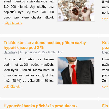
střední bankou a získala více než
člo
ko
110 000 klientů. Její služby bez
nem
ne
poplatků nyní využívá 570 000
pení
ob
osob, pro které chystá několik
při 
celý
vol
novinek, například pojištění
celý článek »
Aby 
hypoték či službu 3D Secure.
žil
věno
neop
Třicátníkům se z domu nechce, přitom sazby
Kou
zása
hypoték jsou pod 2 %
poz
čem 
Hypotéky
|
16. prosince 2015 - 10:37
|
DV
Hypo
O více jak čtvrtinu se během
Emo
sedmi let zvýšil počet mladých,
naši
kteří bydlí u rodičů. Mama hotel si
vez
v současnosti užívá každý druhý
prác
muž (48 %) ve věku 25 – 30 let.
Zejm
Ženy se naopak snaží
bydl
celý článek »
celý
osamostatnit co nejdříve, ale i tak
měl 
jich žije v tomto věku u rodičů
při
téměř třetina. Mezi 30 – 35 roky
Impu
Hypoteční banka přichází s produktem -
Fio
života stále bydlí u rodičů 1 ze 3
k p