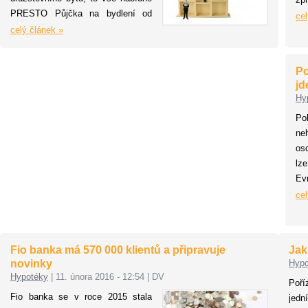
PRESTO Půjčka na bydlení od
za
cel
UniCredit Bank. Stačí, když klient
celý článek »
Na
během šesti měsíců od načerpání
hyp
úvěru prokáže účel zapůjčených
pr
Po
prostředků, a má doslova
nu
jd
vymalováno. PRESTO Půjčka
poj
Hy
nabízí až 1 milion korun, a to zcela
Po
bez zajištění. Půjčit si lze až na
ne
120 měsíců za úrokové sazby již
os
od 4,9 % p.a.
lze
Ev
sp
cel
mí
ne
Vý
Fio banka má 570 000 klientů a připravuje
Jak
up
novinky
Hypo
ob
Hypotéky
|
11. února 2016 - 12:54
|
DV
Poř
sl
Fio banka se v roce 2015 stala
jedn
Do