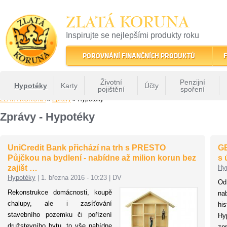
ZLATÁ KORUNA
Inspirujte se nejlepšími produkty roku
22 let tradice a kvality na finančním trhu
POROVNÁNÍ FINANČNÍCH PRODUKTŮ
F
Životní
Penzijní
Hypotéky
Karty
Účty
pojištění
spoření
ZLATÁ KORUNA
»
Zprávy
» Hypotéky
Zprávy - Hypotéky
UniCredit Bank přichází na trh s PRESTO
GE
Půjčkou na bydlení - nabídne až milion korun bez
s 
zajišt …
Hy
Hypotéky
|
1. března 2016 - 10:23
|
DV
Od
Rekonstrukce domácnosti, koupě
na
chalupy, ale i zasíťování
hi
stavebního pozemku či pořízení
Hy
družstevního bytu, to vše nabídne
zp